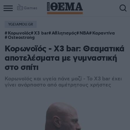
Games
YGEIAMOU.GR
Column
Column
Κορωνοϊός
X3 bar
Αθλητισμός
NBA
Καραντίνα
1
2
Osteostrong
Κορωνοϊός - Χ3 bar: Θεαματικά
αποτελέσματα με γυμναστική
στο σπίτι
Κορωνοϊός και υγεία πάνε μαζί - Το X3 bar έχει
γίνει ανάρπαστο από αμέτρητους χρήστες