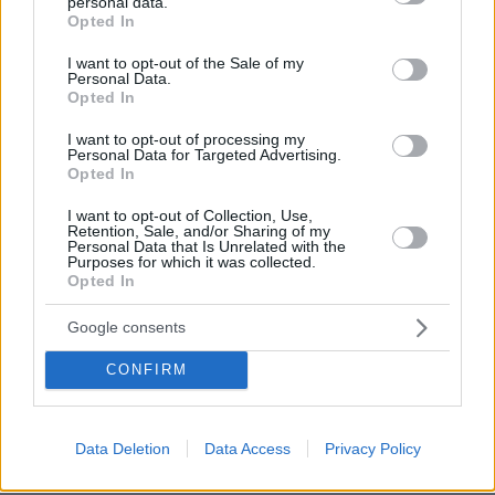
personal data.
grant or deny consent to Google and its third-party tags to
Opted In
πριν 9 λεπτά
use your data for below specified purposes in below Google
«Πόλεμος» Ισπανίας και Ιταλίας λόγω της Θέουτα: Η
consent section.
I want to opt-out of the Sale of my
Μαδρίτη επιβάλει και αυτή έλεγχους στα σύνορα, η
Personal Data.
Ρώμη «δεν δέχεται τελεσίγραφα»
Opted In
πριν 13 λεπτά
I want to opt-out of processing my
Οι ΗΠΑ «βλέπουν» σύντομα μια συμφωνία για τα Στενά
Personal Data for Targeted Advertising.
του Ορμούζ, «υπάρχει πρόοδος μεταξύ Ιράν και Ομάν»
Opted In
πριν 17 λεπτά
I want to opt-out of Collection, Use,
«Βγήκα χάλια!»: Γιατί δεν μας αρέσουμε στις
Retention, Sale, and/or Sharing of my
Personal Data that Is Unrelated with the
φωτογραφίες, ενώ οι άλλοι μάς βλέπουν όμορφους
Purposes for which it was collected.
Opted In
πριν 17 λεπτά
Νέα Αγχίαλος: 66χρονος σάτυρος αυνανιζόταν
Google consents
πρακολουθώντας την 13χρονη γειτόνισσα του
πριν 26 λεπτά
CONFIRM
Μπορούμε να καταψύξουμε τα σύκα;
πριν 28 λεπτά
Η φωτογραφία της 61χρονης Ελίζαμπεθ Χάρλεϊ με
Data Deletion
Data Access
Privacy Policy
μπικίνι