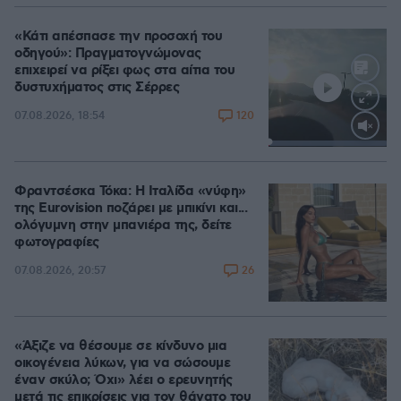
«Κάτι απέσπασε την προσοχή του
οδηγού»: Πραγματογνώμονας
επιχειρεί να ρίξει φως στα αίτια του
δυστυχήματος στις Σέρρες
120
07.08.2026, 18:54
Loaded
:
100.00%
Φραντσέσκα Τόκα: Η Ιταλίδα «νύφη»
της Eurovision ποζάρει με μπικίνι και...
ολόγυμνη στην μπανιέρα της, δείτε
φωτογραφίες
26
07.08.2026, 20:57
«Άξιζε να θέσουμε σε κίνδυνο μια
οικογένεια λύκων, για να σώσουμε
έναν σκύλο; Όχι» λέει ο ερευνητής
μετά τις επικρίσεις για τον θάνατο του