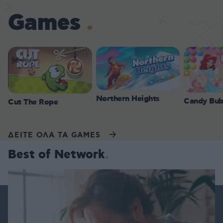
Games
Northern Heights
Candy Bub
Cut The Rope
ΔΕΙΤΕ ΟΛΑ ΤΑ GAMES
Best of Network