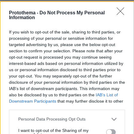
Protothema -
Do Not Process My Personal
Information
If you wish to opt-out of the sale, sharing to third parties, or
processing of your personal or sensitive information for
Απομένουν
2500
χαρακτήρες
targeted advertising by us, please use the below opt-out
section to confirm your selection. Please note that after your
opt-out request is processed you may continue seeing
interest-based ads based on personal information utilized by
us or personal information disclosed to third parties prior to
your opt-out. You may separately opt-out of the further
disclosure of your personal information by third parties on the
IAB’s list of downstream participants. This information may
* Υποχρεωτικά πεδία
also be disclosed by us to third parties on the
IAB’s List of
Downstream Participants
that may further disclose it to other
third parties.
ΡΟΗ ΕΙΔΗΣΕΩΝ
Please note that this website/app uses one or more Google
Personal Data Processing Opt Outs
services and may gather and store information including but
Ειδήσεις
Δημοφιλή
Σχολιασμένα
not limited to your visit or usage behaviour. You may click to
I want to opt-out of the Sharing of my