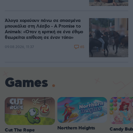
Άλογα χορεύουν πάνω σε σπασμένα
μπουκάλια στη Λέσβο - A Promise to
Animals: «Όταν η κριτική σε ένα έθιμο
θεωρείται επίθεση σε έναν τόπο»
65
09.08.2026, 11:37
Games
Northern Heights
Candy Bub
Cut The Rope