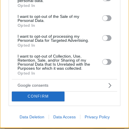
personal data.
grant or deny consent to Google and its third-party tags to
Opted In
use your data for below specified purposes in below Google
consent section.
I want to opt-out of the Sale of my
Personal Data.
Opted In
I want to opt-out of processing my
Personal Data for Targeted Advertising.
Opted In
I want to opt-out of Collection, Use,
Retention, Sale, and/or Sharing of my
09.08.2026, 10:51
Personal Data that Is Unrelated with the
Ασθενής ξυλοκόπησε νοσηλεύτρια στα Επείγοντα
Purposes for which it was collected.
Opted In
του Ερυθρού Σταυρού, την άρπαξε από τα μαλλιά
και τη χτύπησε σε πόρτες - Τι καταγγέλλει η
Google consents
ΠΟΕΔΗΝ
CONFIRM
Data Deletion
Data Access
Privacy Policy