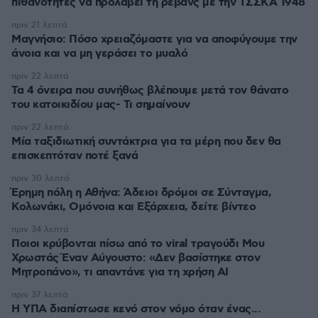
πιθανότητες να προλάβει τη ρεβάνς με την ΤΣΣΚΑ 1948
πριν 21 λεπτά
Μαγνήσιο: Πόσο χρειαζόμαστε για να αποφύγουμε την
άνοια και να μη γεράσει το μυαλό
πριν 22 λεπτά
Τα 4 όνειρα που συνήθως βλέπουμε μετά τον θάνατο
του κατοικιδίου μας- Τι σημαίνουν
πριν 22 λεπτά
Μία ταξιδιωτική συντάκτρια για τα μέρη που δεν θα
επισκεπτόταν ποτέ ξανά
πριν 30 λεπτά
Έρημη πόλη η Αθήνα: Άδειοι δρόμοι σε Σύνταγμα,
Κολωνάκι, Ομόνοια και Εξάρχεια, δείτε βίντεο
πριν 34 λεπτά
Ποιοι κρύβονται πίσω από το viral τραγούδι Μου
Χρωστάς Έναν Αύγουστο: «Δεν βασίστηκε στον
Μητροπάνο», τι απαντάνε για τη χρήση AI
πριν 37 λεπτά
Η ΥΠΑ διαπίστωσε κενό στον νόμο όταν ένας...