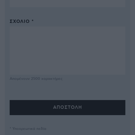
ΣΧΌΛΙΟ *
Απομένουν
2500
χαρακτήρες
* Υποχρεωτικά πεδία