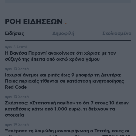
ΡΟΗ ΕΙΔΗΣΕΩΝ
Ειδήσεις
Δημοφιλή
Σχολιασμένα
πριν 3 λεπτά
Η Βανέσα Παραντί ανακοίνωσε ότι χώρισε με τον
σύζυγό της έπειτα από οκτώ χρόνια γάμου
πριν 13 λεπτά
Ισχυροί άνεμοι και ριπές έως 9 μποφόρ τη Δευτέρα:
Ποιες περιοχές τίθενται σε κατάσταση κινητοποίησης
Red Code
πριν 13 λεπτά
Σκέρτσος: «Στατιστική παγίδα» το ότι 7 στους 10 έχουν
καταθέσεις κάτω από 1.000 ευρώ, τι δείχνουν τα
στοιχεία
πριν 19 λεπτά
Ξεπέρασε τη λοιμώδη μονοπυρήνωση ο Τεττέη, ποιες οι