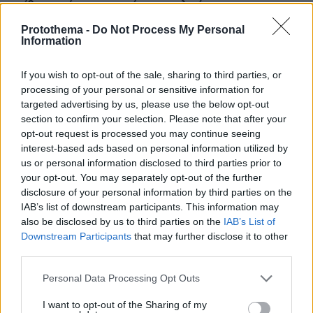
απίθανος τύπος προσγείωσε το ελικόπτερο του
Αύγουστο μήνα στο Σαρακήνικο με εκατοντάδες
Protothema -
Do Not Process My Personal
λουόμενους
Information
ΔΕΙΤΕ ΟΛΕΣ ΤΙΣ ΕΙΔΗΣΕΙΣ
If you wish to opt-out of the sale, sharing to third parties, or
processing of your personal or sensitive information for
targeted advertising by us, please use the below opt-out
section to confirm your selection. Please note that after your
opt-out request is processed you may continue seeing
ΤΑ ΠΙΟ ΔΗΜΟΦΙΛΗ
interest-based ads based on personal information utilized by
us or personal information disclosed to third parties prior to
your opt-out. You may separately opt-out of the further
disclosure of your personal information by third parties on the
IAB’s list of downstream participants. This information may
also be disclosed by us to third parties on the
IAB’s List of
Downstream Participants
that may further disclose it to other
third parties.
Please note that this website/app uses one or more Google
Personal Data Processing Opt Outs
services and may gather and store information including but
not limited to your visit or usage behaviour. You may click to
I want to opt-out of the Sharing of my