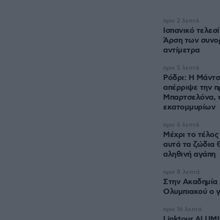
πριν 2 λεπτά
Ισπανικό τελεσί
Άρση των συνο
αντίμετρα
πριν 5 λεπτά
Ρόδρι: Η Μάντσ
απέρριψε την π
Μπαρτσελόνα, 
εκατομμυρίων
πριν 6 λεπτά
Μέχρι το τέλος
αυτά τα ζώδια 
αληθινή αγάπη
πριν 8 λεπτά
Στην Ακαδημία
Ολυμπιακού ο γ
πριν 16 λεπτά
Linktour ALUMI: