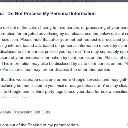
η μεγαλύτερη πρόκληση υγείας που
ει σήμερα η Ευρώπη και πώς ανταποκρίνεται ο
ma -
Do Not Process My Personal Information
to opt-out of the sale, sharing to third parties, or processing of your per
formation for targeted advertising by us, please use the below opt-out s
r selection. Please note that after your opt-out request is processed y
φυσικά, πολλαπλές «μεγα-τάσεις» που θέτουν
eing interest-based ads based on personal information utilized by us or
για την υγεία και τα συστήματα υγείας μας —
disclosed to third parties prior to your opt-out. You may separately opt-
losure of your personal information by third parties on the IAB’s list of
δαία γήρανση του πληθυσμού έως την αύξηση
. This information may also be disclosed by us to third parties on the
IA
 νοσημάτων και τις επιπτώσεις της κλιματικής
Participants
that may further disclose it to other third parties.
ν υγεία.
 that this website/app uses one or more Google services and may gath
including but not limited to your visit or usage behaviour. You may click 
ερισσότερα στο
ygeiamou.gr
 to Google and its third-party tags to use your data for below specifi
ogle consent section.
protothema.gr στο Google News
το
και μάθετε πρώτοι
l Data Processing Opt Outs
εις
o opt-out of the Sharing of my personal data.