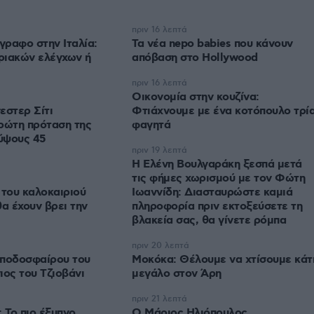
πριν 16 λεπτά
γραφο στην Ιταλία:
Τα νέα nepo babies που κάνουν
ριακών ελέγχων ή
απόβαση στο Hollywood
πριν 16 λεπτά
Οικονομία στην κουζίνα:
εστερ Σίτι
Φτιάχνουμε με ένα κοτόπουλο τρί
ρώτη πρόταση της
φαγητά
ύψους 45
πριν 19 λεπτά
Η Ελένη Βουλγαράκη ξεσπά μετά
τις φήμες χωρισμού με τον Φώτη
 του καλοκαιριού
Ιωαννίδη: Διασταυρώστε καμιά
θα έχουν βρει την
πληροφορία πριν εκτοξεύσετε τη
βλακεία σας, θα γίνετε ρόμπα
πριν 20 λεπτά
 ποδοσφαίρου του
Μοκόκα: Θέλουμε να χτίσουμε κάτ
ιος του Τζιοβάνι
μεγάλο στον Άρη
πριν 21 λεπτά
 Το πιο έξυπνο
Ο Μάριος Ηλιόπουλος