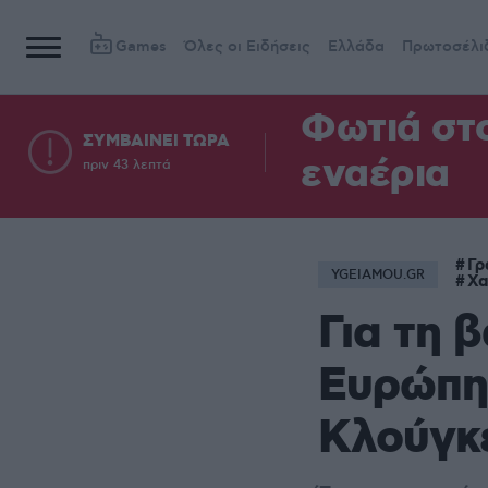
Games
Όλες οι Ειδήσεις
Ελλάδα
Πρωτοσέλι
Φωτιά στ
ΣΥΜΒΑΙΝΕΙ ΤΩΡΑ
εναέρια
πριν 43 λεπτά
Γρ
YGEIAMOU.GR
Χα
Για τη 
Ευρώπη 
Κλούγκ