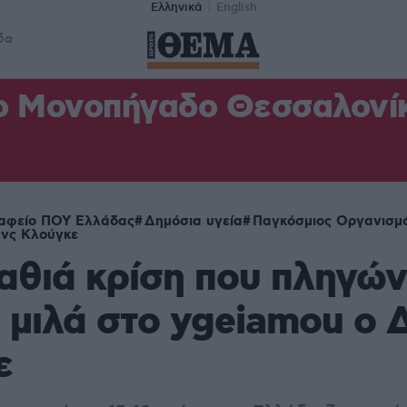
Ελληνικά
English
δα
ο Μονοπήγαδο Θεσσαλονίκη
αφείο ΠΟΥ Ελλάδας
Δημόσια υγεία
Παγκόσμιος Οργανισμό
νς Κλούγκε
βαθιά κρίση που πληγών
μιλά στο ygeiamou ο 
ε