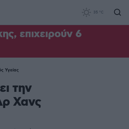
35
°C
ς, επιχειρούν 6
ς Υγείας
ει την
Δρ Χανς