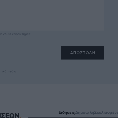
υν
2500
χαρακτήρες
τικά πεδία
Ειδήσεις
Δημοφιλή
Σχολιασμέν
ΗΣΕΩΝ