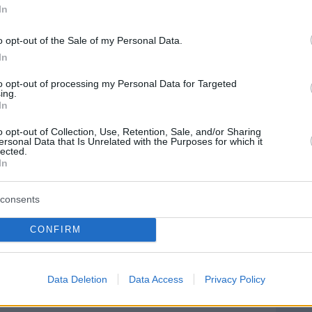
Ειδήσεις
 τελευταίες
από την Ελλάδα και τον Κόσμο, τη
In
Protothema.gr
μβαίνουν, στο
o opt-out of the Sale of my Personal Data.
In
ΙΑ
ΠΡΟΣΘΗΚΗ ΣΧΟΛΙΟΥ
to opt-out of processing my Personal Data for Targeted
ing.
In
o opt-out of Collection, Use, Retention, Sale, and/or Sharing
ersonal Data that Is Unrelated with the Purposes for which it
ΣΘΗΚΗ ΣΧΟΛΙΟΥ
lected.
In
 *
EMAIL
consents
CONFIRM
 *
Data Deletion
Data Access
Privacy Policy