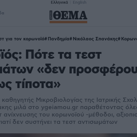
Ελληνικά
English
δα
στ για τον κορωνοϊό
Πανδημία
Νικόλαος Σπανάκης
Κορων
ός: Πότε τα τεστ
μάτων «δεν προσφέρο
ς τίποτα»
καθηγητής Μικροβιολογίας της Ιατρικής Σχο
κης μιλά στο ygeiamou.gr παραθέτοντας όλες
τ ανίχνευσης του κορωνοϊού -μέθοδοι, αξιοπισ
ιατί δεν συστήνει τα τεστ αντισωμάτων