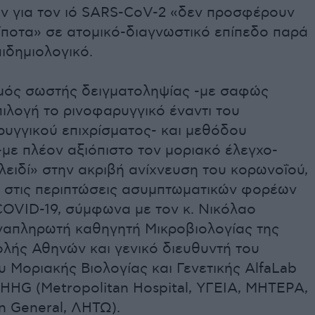
ν για τον ιό SARS-CoV-2 «δεν προσφέρουν
ίποτα» σε ατομικό-διαγνωστικό επίπεδο παρά
ιδημιολογικό.
ός σωστής δειγματοληψίας -με σαφώς
ιλογή το ρινοφαρυγγικό έναντι του
υγγικού επιχρίσματος- και μεθόδου
με πλέον αξιόπιστο τον μοριακό έλεγχο-
λειδί» στην ακριβή ανίχνευση του κορωνοΐού,
δε στις περιπτώσεις ασυμπτωματικών φορέων
COVID-19, σύμφωνα με τον κ. Νικόλαο
ναπληρωτή καθηγητή Μικροβιολογίας της
ολής Αθηνών και γενικό διευθυντή του
 Μοριακής Βιολογίας και Γενετικής AlfaLab
HHG (Metropolitan Hospital, ΥΓΕΙΑ, ΜΗΤΕΡΑ,
n General, ΛΗΤΩ).