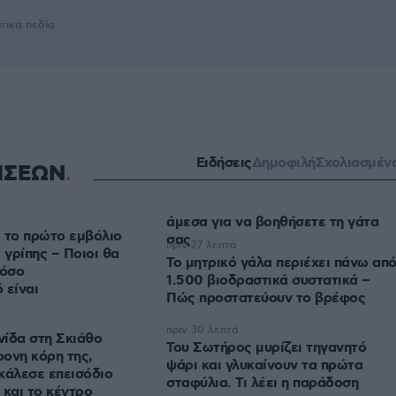
τικά πεδία
Ειδήσεις
Δημοφιλή
Σχολιασμέν
ΗΣΕΩΝ
άμεσα για να βοηθήσετε τη γάτα
 το πρώτο εμβόλιο
σας
πριν 27 λεπτά
γρίπης – Ποιοι θα
Το μητρικό γάλα περιέχει πάνω απ
πόσο
1.500 βιοδραστικά συστατικά –
 είναι
Πώς προστατεύουν το βρέφος
πριν 30 λεπτά
ίδα στη Σκιάθο
Του Σωτήρος μυρίζει τηγανητό
ρονη κόρη της,
ψάρι και γλυκαίνουν τα πρώτα
κάλεσε επεισόδιο
σταφύλια. Τι λέει η παράδοση
 και το κέντρο