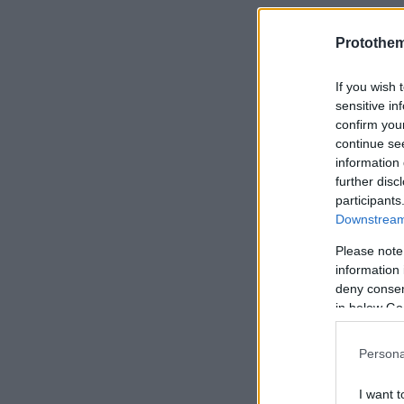
Protothe
Διαβάστε π
If you wish 
sensitive in
confirm you
Ακολουθήστε 
continue se
όλες τις ειδήσ
information 
further disc
Δείτε όλες τις
participants
στιγμή που συ
Downstream 
Please note
ΣΧΟΛ
information 
deny consent
in below Go
Persona
ΠΡΟ
I want t