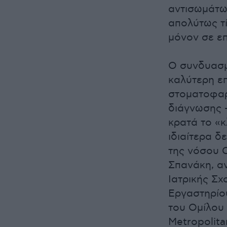
αντισωμάτω
απολύτως τ
μόνον σε επ
Ο συνδυασμ
καλύτερη επ
στοματοφαρ
διάγνωσης -
κρατά το «κ
ιδιαίτερα 
της νόσου 
Σπανάκη, α
Ιατρικής Σχ
Εργαστηρίου
του Ομίλου 
Metropolita