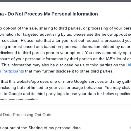
ma -
Do Not Process My Personal Information
ερισσότερα στο
ygeiamou.gr
to opt-out of the sale, sharing to third parties, or processing of your per
formation for targeted advertising by us, please use the below opt-out s
r selection. Please note that after your opt-out request is processed y
protothema.gr στο Google News
το
και μάθετε πρώτοι
eing interest-based ads based on personal information utilized by us or
εις
disclosed to third parties prior to your opt-out. You may separately opt-
losure of your personal information by third parties on the IAB’s list of
Ειδήσεις
 τελευταίες
από την Ελλάδα και τον Κόσμο, τη
. This information may also be disclosed by us to third parties on the
IA
Protothema.gr
μβαίνουν, στο
Participants
that may further disclose it to other third parties.
 that this website/app uses one or more Google services and may gath
ΙΑ
ΠΡΟΣΘΗΚΗ ΣΧΟΛΙΟΥ
including but not limited to your visit or usage behaviour. You may click 
 to Google and its third-party tags to use your data for below specifi
ogle consent section.
l Data Processing Opt Outs
ΣΘΗΚΗ ΣΧΟΛΙΟΥ
o opt-out of the Sharing of my personal data.