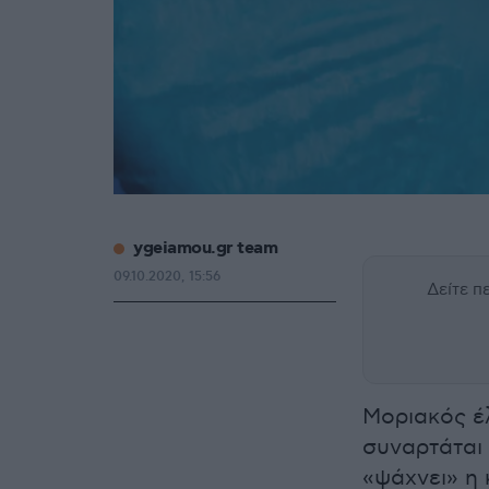
ygeiamou.gr team
09.10.2020, 15:56
Δείτε 
Μοριακός έλ
συναρτάται 
«ψάχνει» η 