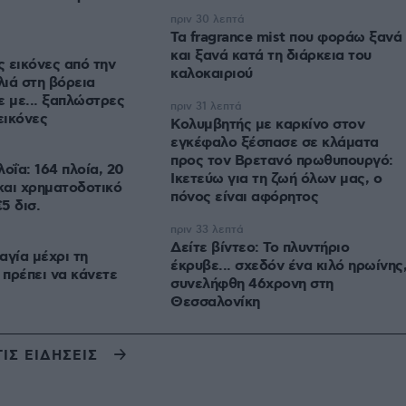
πριν 30 λεπτά
Τα fragrance mist που φοράω ξανά
και ξανά κατά τη διάρκεια του
 εικόνες από την
καλοκαιριού
ιά στη βόρεια
ε με... ξαπλώστρες
πριν 31 λεπτά
εικόνες
Κολυμβητής με καρκίνο στον
εγκέφαλο ξέσπασε σε κλάματα
προς τον Βρετανό πρωθυπουργό:
οΐα: 164 πλοία, 20
Ικετεύω για τη ζωή όλων μας, ο
 και χρηματοδοτικό
πόνος είναι αφόρητος
5 δισ.
πριν 33 λεπτά
Δείτε βίντεο: Το πλυντήριο
αγία μέχρι τη
έκρυβε... σχεδόν ένα κιλό ηρωίνης
 πρέπει να κάνετε
συνελήφθη 46χρονη στη
Θεσσαλονίκη
ΤΙΣ ΕΙΔΗΣΕΙΣ