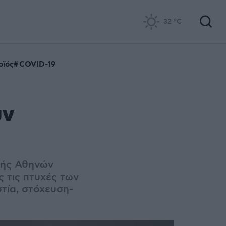
32
°C
οϊός
COVID-19
υν
λής Αθηνών
 τις πτυχές των
τία, στόχευση-