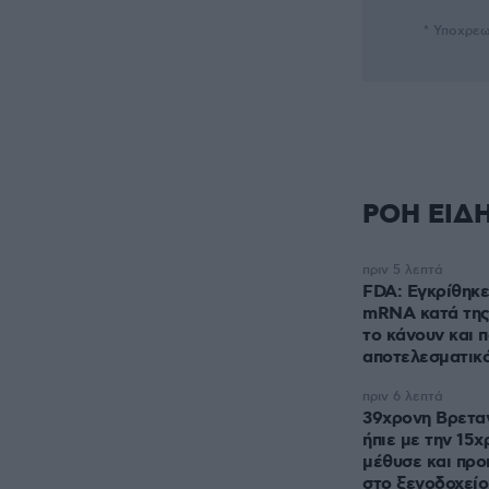
* Υποχρεω
ΡΟΗ ΕΙΔ
πριν 5 λεπτά
FDA: Εγκρίθηκε
mRNA κατά της 
το κάνουν και 
αποτελεσματικό
πριν 6 λεπτά
39χρονη Βρεταν
ήπιε με την 15χ
μέθυσε και προ
στο ξενοδοχείο