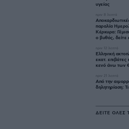
υγείας
πριν 8 λεπτά
Αποκαρδιωτικές
παραλία Ημερολ
Κέρκυρα: Γέμισ
ο βυθός, δείτε 
πριν 12 λεπτά
Ελληνική ακτοπλ
εκατ. επιβάτες
κενό άνω των €
πριν 21 λεπτά
Από την αιμορρ
δηλητηρίαση: Τι
ΔΕΙΤΕ ΟΛΕΣ 