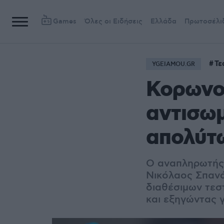
Games
Όλες οι Ειδήσεις
Ελλάδα
Πρωτοσέλι
Τε
YGEIAMOU.GR
Κορωνοϊ
αντισω
απολύτω
O αναπληρωτής 
Νικόλαος Σπανά
διαθέσιμων τεσ
και εξηγώντας γ