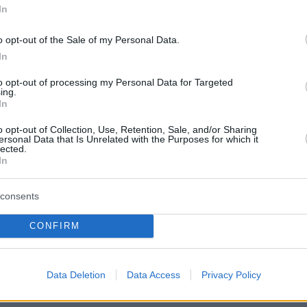
In
 *
EMAIL
o opt-out of the Sale of my Personal Data.
In
to opt-out of processing my Personal Data for Targeted
ing.
 *
In
o opt-out of Collection, Use, Retention, Sale, and/or Sharing
ersonal Data that Is Unrelated with the Purposes for which it
lected.
In
consents
CONFIRM
υν
2500
χαρακτήρες
Data Deletion
Data Access
Privacy Policy