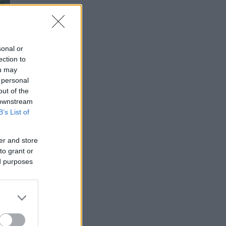
sonal or
ection to
ou may
 personal
out of the
 downstream
B’s List of
er and store
to grant or
ed purposes
 η
ου