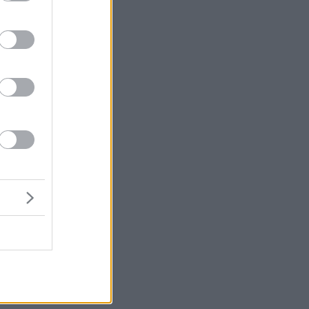
ιο
δη