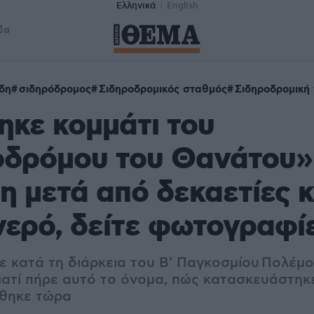
Ελληνικά
English
δα
δη
σιδηρόδρομος
Σιδηροδρομικός σταθμός
Σιδηροδρομική
κε κομμάτι του
οδρόμου του Θανάτου»
η μετά από δεκαετίες 
νερό, δείτε φωτογραφί
 κατά τη διάρκεια του Β' Παγκοσμίου Πολέμο
Γιατί πήρε αυτό το όνομα, πώς κατασκευάστηκε
θηκε τώρα