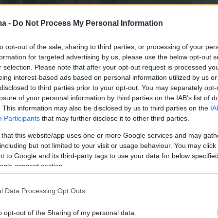
ma -
Do Not Process My Personal Information
to opt-out of the sale, sharing to third parties, or processing of your per
formation for targeted advertising by us, please use the below opt-out s
r selection. Please note that after your opt-out request is processed y
eing interest-based ads based on personal information utilized by us or
disclosed to third parties prior to your opt-out. You may separately opt-
losure of your personal information by third parties on the IAB’s list of
. This information may also be disclosed by us to third parties on the
IA
Participants
that may further disclose it to other third parties.
 that this website/app uses one or more Google services and may gath
including but not limited to your visit or usage behaviour. You may click 
 to Google and its third-party tags to use your data for below specifi
ogle consent section.
 αυτό το όνομα και πώς κατασκευάστηκε
l Data Processing Opt Outs
μική γραμμή
μήκους περίπου 413 χιλιομέτρων,
εσε το θέμα της ταινίας του 1957 «Η Γέφυρα τ
o opt-out of the Sharing of my personal data.