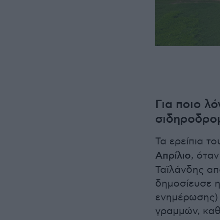
Για ποιο λ
σιδηροδρο
Τα ερείπια τ
Απρίλιο
, ότα
Ταϊλάνδης απ
δημοσίευσε η
ενημέρωσης)
γραμμών, καθ