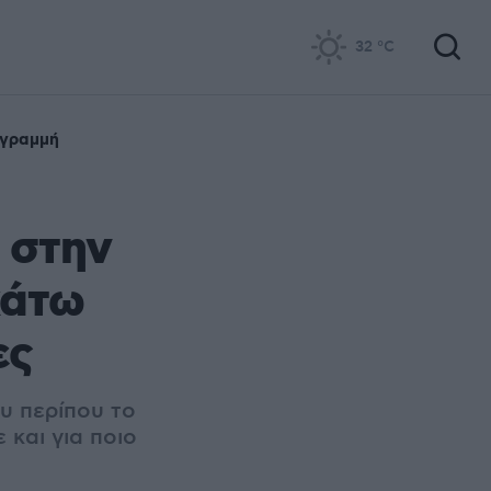
32
°C
 γραμμή
 στην
κάτω
ες
υ περίπου το
 και για ποιο