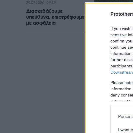
29.07.2026, 09:39
Διασκεδάζουμε
Protothe
υπεύθυνα, επιστρέφουμε
με ασφάλεια
If you wish 
sensitive in
confirm you
continue se
information 
further disc
participants
Downstream 
Please note
information 
deny consent
in below Go
Γιατί πήρε
Persona
Η
σιδηροδρο
οποία αποτέλ
I want t