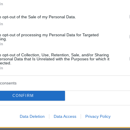
In
», απέκτησε αυτό το όνομα
εξαιτίας των
άδων εργατών και αιχμαλώτων που έχασαν τη
o opt-out of the Sale of my Personal Data.
ά τη διάρκεια της κατασκευής της
.
In
to opt-out of processing my Personal Data for Targeted
ing.
In
κε κατά τη διάρκεια του
Β' Παγκοσμίου
εσα στον Οκτώβριο του 1942 και τον Οκτώβρ
o opt-out of Collection, Use, Retention, Sale, and/or Sharing
ersonal Data that Is Unrelated with the Purposes for which it
συνέδεε το Νονγκ Πλαδούκ στη δυτική Ταϊλάν
lected.
In
ουζαγιάτ στη νοτιοανατολική Μιανμάρ.
ιέθετε περισσότερες από 60 στάσεις ή
consents
ην κατασκευή της σιδηροδρομικής γραμμής
ερίπου 60.000 αιχμάλωτοι πολέμου των
CONFIRM
 το Ηνωμένο Βασίλειο, τις ΗΠΑ και τον
ώς και εκατοντάδες χιλιάδες εργάτες από όλη
Data Deletion
Data Access
Privacy Policy