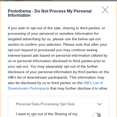
Protothema -
Do Not Process My Personal
Information
If you wish to opt-out of the sale, sharing to third parties, or
processing of your personal or sensitive information for
targeted advertising by us, please use the below opt-out
section to confirm your selection. Please note that after your
opt-out request is processed you may continue seeing
interest-based ads based on personal information utilized by
us or personal information disclosed to third parties prior to
20.01.2025, 11:29
your opt-out. You may separately opt-out of the further
Σταϊκούρας: Η ενοποίηση των σιδηροδρομικών δικτύων
disclosure of your personal information by third parties on the
με τη Βουλγαρία θα ενισχύσει την αποτελεσματικότητα
IAB’s list of downstream participants. This information may
και τη βιωσιμότητα των συστημάτων μεταφορών μας
also be disclosed by us to third parties on the
IAB’s List of
Αναφέρθηκε διεξοδικά στα οφέλη από την
Downstream Participants
that may further disclose it to other
ολοκλήρωση των δύο ευρωπαϊκών διαδρόμων, που
third parties.
περνούν από την Ελλάδα και τη Βουλγαρία
Please note that this website/app uses one or more Google
Personal Data Processing Opt Outs
services and may gather and store information including but
not limited to your visit or usage behaviour. You may click to
I want to opt-out of the Sharing of my