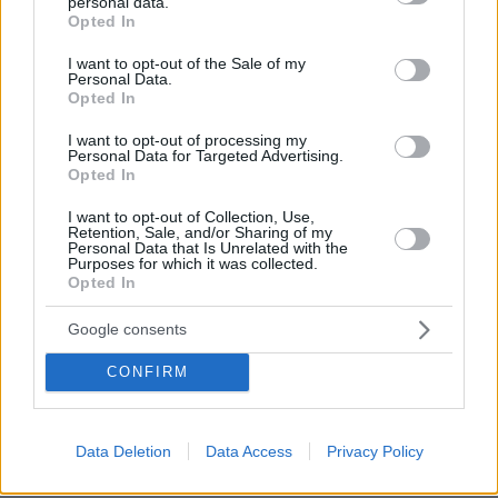
personal data.
grant or deny consent to Google and its third-party tags to
Opted In
use your data for below specified purposes in below Google
consent section.
I want to opt-out of the Sale of my
Personal Data.
Opted In
I want to opt-out of processing my
Personal Data for Targeted Advertising.
Opted In
I want to opt-out of Collection, Use,
Retention, Sale, and/or Sharing of my
Personal Data that Is Unrelated with the
Purposes for which it was collected.
Opted In
Google consents
CONFIRM
Data Deletion
Data Access
Privacy Policy
4
04.12.2024, 08:33
Τέμπη: Πέρασε η πρώτη εμπορική αμαξοστοιχία από