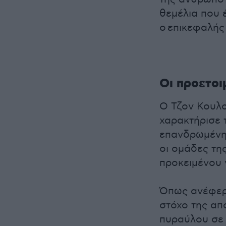
θεμέλια που 
ο επικεφαλής
Οι προετοι
Ο Τζον Κουλο
χαρακτήρισε τ
επανδρωμένη 
οι ομάδες τη
προκειμένου ν
Όπως ανέφερε
στόχο της απ
πυραύλου σε ε