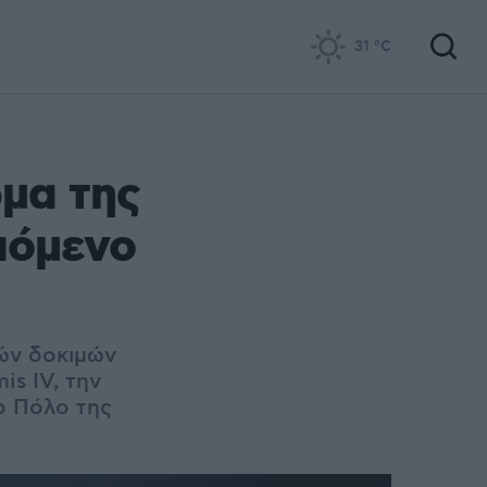
31
°C
μα της
επόμενο
κών δοκιμών
is IV, την
ο Πόλο της