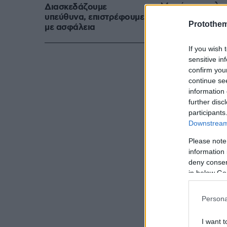
Μετά την ολο
Διασκεδάζουμε
υπεύθυνα, επιστρέφουμε
επιστρέψει σ
Protothe
με ασφάλεια
Ωκεανό, όπου
Ναυτικού των
If you wish 
sensitive in
confirm you
continue se
information 
further disc
participants
Downstream 
Please note
information 
deny consent
in below Go
Persona
I want t