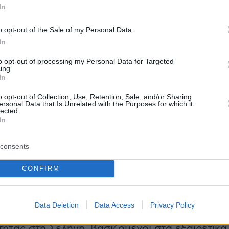
In
o opt-out of the Sale of my Personal Data.
In
to opt-out of processing my Personal Data for Targeted
ing.
In
η NASA, η συνολική διάρκεια της αποστολής
o opt-out of Collection, Use, Retention, Sale, and/or Sharing
α φτάσει περίπου
τις δύο εβδομάδες.
Σύμφων
ersonal Data that Is Unrelated with the Purposes for which it
lected.
κανικό οργανισμό, ο σχεδιασμός της αποστολή
In
 ελεγχόμενα και υπολογισμένα ρίσκα, με στόχ
ολύτιμων δεδομένων που θα επιτρέψουν στις
consents
στολές να είναι ακόμη ασφαλέστερες και πιο
CONFIRM
κές κατά την επιστροφή ανθρώπων στη
ιφάνεια.
Data Deletion
Data Access
Privacy Policy
ουμε ένα ακόμη τολμηρό βήμα στην επιστροφ
ητας στη Σελήνη, βασιζόμενοι στα εξαιρετικά