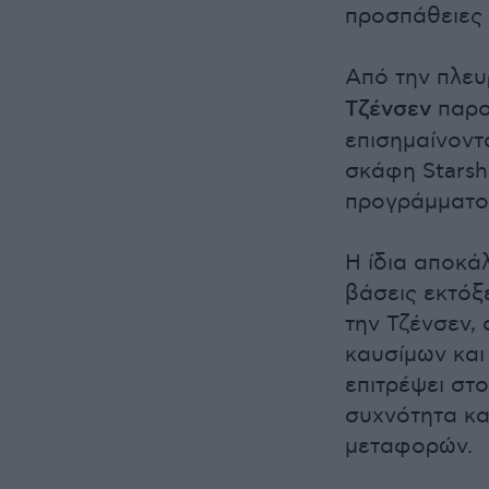
προσπάθειες 
Από την πλευ
Τζένσεν
παρου
επισημαίνοντ
σκάφη Starsh
προγράμματος
Η ίδια αποκά
βάσεις εκτόξ
την Τζένσεν,
καυσίμων και
επιτρέψει στ
συχνότητα κα
μεταφορών.