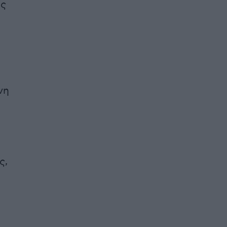
ης
νη
ς,