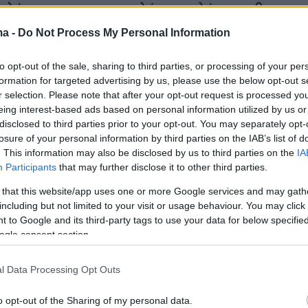
κλήρωση της αποστολής, το πλήρωμα θα
τη Γη με προσθαλάσσωση στον Ειρηνικό
ma -
Do Not Process My Personal Information
 θα ανακτηθεί από ομάδες του Πολεμικού
 ΗΠΑ και της NASA.
to opt-out of the sale, sharing to third parties, or processing of your per
formation for targeted advertising by us, please use the below opt-out s
r selection. Please note that after your opt-out request is processed y
eing interest-based ads based on personal information utilized by us or
disclosed to third parties prior to your opt-out. You may separately opt-
losure of your personal information by third parties on the IAB’s list of
. This information may also be disclosed by us to third parties on the
IA
Participants
that may further disclose it to other third parties.
 that this website/app uses one or more Google services and may gath
including but not limited to your visit or usage behaviour. You may click 
 to Google and its third-party tags to use your data for below specifi
ogle consent section.
l Data Processing Opt Outs
o opt-out of the Sharing of my personal data.