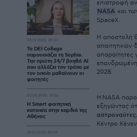
επιστροφή αν
NASA
και τω
SpaceX.
Η αποστολή θ
30.07.2026, 09:33
απαιτητικών 
Το DEI College
απαραίτητες 
παρουσιάζει τη Sophia.
Την πρώτη 24/7 βοηθό AI
επανδρωμένη 
που αλλάζει τον τρόπο με
2028.
τον οποίο μαθαίνουν οι
φοιτητές
03.08.2026, 10:56
Η NASA παρου
Η Smart φοιτητική
εξηγώντας ότ
κατοικία στην καρδιά της
αστροναύτες
Αθήνας
Κέντρο Κένεν
29.07.2026, 09:39