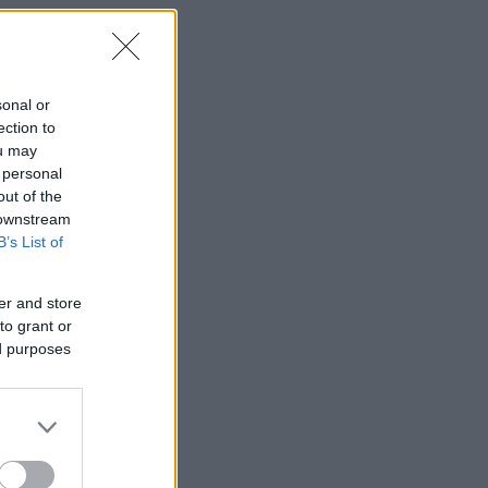
sonal or
ection to
ou may
 personal
out of the
 downstream
B’s List of
er and store
to grant or
ed purposes