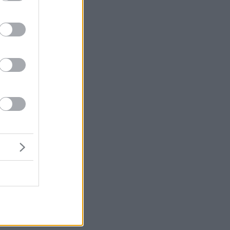
α
ς
ο
ή