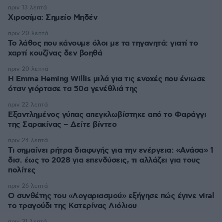
πριν 13 λεπτά
Χιροσίμα: Σημείο Μηδέν
πριν 20 λεπτά
Το λάθος που κάνουμε όλοι με τα τηγανητά: γιατί το
χαρτί κουζίνας δεν βοηθά
πριν 20 λεπτά
H Emma Heming Willis μιλά για τις ενοχές που ένιωσε
όταν γιόρτασε τα 50α γενέθλιά της
πριν 22 λεπτά
Εξαντλημένος γύπας απεγκλωβίστηκε από το Φαράγγι
της Σαρακίνας – Δείτε βίντεο
πριν 24 λεπτά
Τι σημαίνει ρήτρα διαφυγής για την ενέργεια: «Ανάσα» 1
δισ. έως το 2028 για επενδύσεις, τι αλλάζει για τους
πολίτες
πριν 26 λεπτά
Ο συνθέτης του «Λογαριασμού» εξήγησε πώς έγινε viral
το τραγούδι της Κατερίνας Λιόλιου
πριν 31 λεπτά