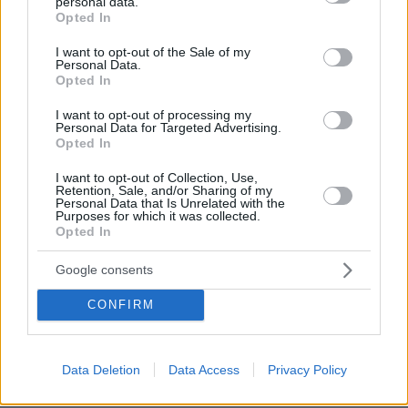
personal data.
grant or deny consent to Google and its third-party tags to
Opted In
διατηρήσουν τον έλεγχο του Κογκρέσου στις
use your data for below specified purposes in below Google
ενδιάμεσες εκλογές του επόμενου έτους, εάν ο
consent section.
I want to opt-out of the Sale of my
Personal Data.
Μασκ στερήσει από το κόμμα την οικονομική
Opted In
του υποστήριξη ή αν άλλοι σημαντικοί
Σίλικον Βάλεϊ
επιχειρηματίες της
πάρουν
I want to opt-out of processing my
Personal Data for Targeted Advertising.
αποστάσεις από τον Αμερικανό πρόεδρο.
Opted In
I want to opt-out of Collection, Use,
«Ελπίζω να τα βρουν, πιστεύω στη μεταμέλεια»,
Retention, Sale, and/or Sharing of my
Personal Data that Is Unrelated with the
Μάικ Τζόνσον.
σχολίασε ο
Purposes for which it was collected.
Opted In
Ο Μασκ έχει ήδη δηλώσει ότι σχεδιάζει να
Google consents
περιορίσει τα χρήματα που δαπανά για την
υποστήριξη πολιτικών και την Τρίτη ζήτησε να
CONFIRM
απολυθούν του χρόνου «όλοι οι πολιτικοί που
πρόδωσαν τον αμερικανικό λαό».
Data Deletion
Data Access
Privacy Policy
Πηγή
ΑΠΕ - ΜΠΕ