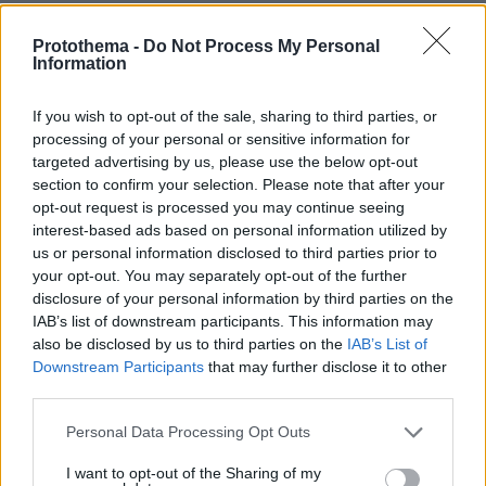
Στη συνέχεια, ο δισεκατομμυριούχος απείλησε
Protothema -
Do Not Process My Personal
να παροπλίσει το διαστημόπλοιο Dragon της
Information
SpaceX, το μόνο αμερικανικό διαστημόπλοιο
ικανό να στείλει αστροναύτες στον Διεθνή
If you wish to opt-out of the sale, sharing to third parties, or
processing of your personal or sensitive information for
Διαστημικό Σταθμό. Ο Μασκ αργότερα
targeted advertising by us, please use the below opt-out
απέσυρε την απειλή αυτή.
section to confirm your selection. Please note that after your
opt-out request is processed you may continue seeing
Ο δισεκατομμυριούχος εξοργίστηκε όταν ο
interest-based ads based on personal information utilized by
us or personal information disclosed to third parties prior to
Τραμπ ανακάλεσε το προηγούμενο
your opt-out. You may separately opt-out of the further
Σαββατοκύριακο τον διορισμό του συμμάχου
disclosure of your personal information by third parties on the
Τζάρεντ Άιζακμαν
του
στη θέση του
IAB’s list of downstream participants. This information may
επικεφαλής της Εθνικής Υπηρεσίας
also be disclosed by us to third parties on the
IAB’s List of
Αεροναυτικής και Διαστήματος των ΗΠΑ.
Downstream Participants
that may further disclose it to other
third parties.
Ωστόσο μια παρατεταμένη διαμάχη δεν είναι
Please note that this website/app uses one or more Google
Personal Data Processing Opt Outs
services and may gather and store information including but
καλή ούτε για τον Τραμπ, καθώς θα μπορούσε
not limited to your visit or usage behaviour. You may click to
I want to opt-out of the Sharing of my
να δυσκολέψει τους Ρεπουμπλικάνους να