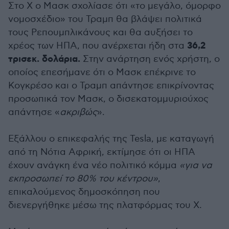
Στο Χ ο Μασκ σχολίασε ότι «το μεγάλο, όμορφο
νομοσχέδιο» του Τραμπ θα βλάψει πολιτικά
τους Ρεπουμπλικάνους και θα αυξήσει το
36,2
χρέος των ΗΠΑ, που ανέρχεται ήδη στα
τρισεκ. δολάρια.
Στην ανάρτηση ενός χρήστη, ο
οποίος επεσήμανε ότι ο Μασκ επέκρινε το
Κογκρέσο και ο Τραμπ απάντησε επικρίνοντας
προσωπικά τον Μασκ, ο δισεκατομμυριούχος
απάντησε «
ακριβώς
».
Εξάλλου ο επικεφαλής της Tesla, με καταγωγή
από τη Νότια Αφρική, εκτίμησε ότι οι ΗΠΑ
έχουν ανάγκη ένα νέο πολιτικό κόμμα
«για να
εκπροσωπεί το 80% του κέντρου»
,
επικαλούμενος δημοσκόπηση που
διενεργήθηκε μέσω της πλατφόρμας του Χ.