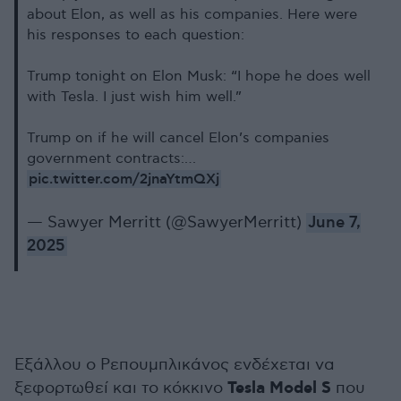
about Elon, as well as his companies. Here were
his responses to each question:
Trump tonight on Elon Musk: “I hope he does well
with Tesla. I just wish him well.”
Trump on if he will cancel Elon’s companies
government contracts:…
pic.twitter.com/2jnaYtmQXj
— Sawyer Merritt (@SawyerMerritt)
June 7,
2025
Εξάλλου ο Ρεπουμπλικάνος ενδέχεται να
Tesla Model S
ξεφορτωθεί και το κόκκινο
που