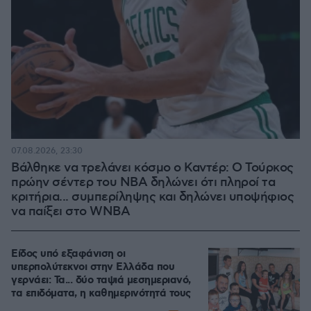
07.08.2026, 23:30
Βάλθηκε να τρελάνει κόσμο ο Καντέρ: Ο Τούρκος
πρώην σέντερ του NBA δηλώνει ότι πληροί τα
κριτήρια... συμπερίληψης και δηλώνει υποψήφιος
να παίξει στο WNBA
Είδος υπό εξαφάνιση οι
υπερπολύτεκνοι στην Ελλάδα που
γερνάει: Τα... δύο ταψιά μεσημεριανό,
τα επιδόματα, η καθημερινότητά τους