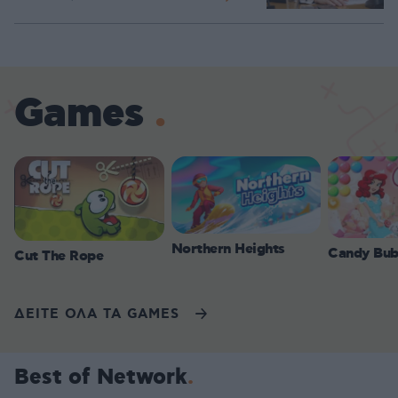
Games
Northern Heights
Candy Bub
Cut The Rope
ΔΕΙΤΕ ΟΛΑ ΤΑ GAMES
Best of Network