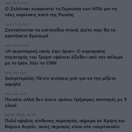
πριν 16 λεπτά
Ο Ζελένσκι ευχαριστεί τη Γερουσία των ΗΠΑ για τις
νέες κυρώσεις κατά της Ρωσίας
πριν 25 λεπτά
Ζεσταίνονται τα κατοικίδια πτηνά; Δείτε πώς θα τα
κρατήσετε δροσερά
πριν 44 λεπτά
«Η αεροπορική ισχύς έχει όρια»: Ο κορυφαίος
στρατηγός του Τραμπ «ψάχνει έξοδο» από τον πόλεμο
με το Ιράν, λέει το CNN
πριν μία ώρα
Χοληστερόλη: Πέντε κινήσεις ματ για να την ρίξετε
χαμηλά
πριν μία ώρα
Πεινάτε αλλά δεν έχετε χρόνο; Γρήγορες συνταγές με 5
υλικά
08.08.2026, 06:39
Πολύ υψηλός κίνδυνος πυρκαγιάς σήμερα σε Κρήτη και
Βόρειο Αιγαίο, ποιες περιοχές είναι στο «πορτοκαλί»