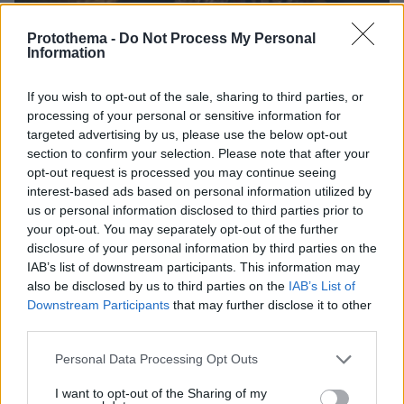
Protothema -
Do Not Process My Personal
Information
If you wish to opt-out of the sale, sharing to third parties, or
processing of your personal or sensitive information for
targeted advertising by us, please use the below opt-out
section to confirm your selection. Please note that after your
opt-out request is processed you may continue seeing
interest-based ads based on personal information utilized by
us or personal information disclosed to third parties prior to
your opt-out. You may separately opt-out of the further
disclosure of your personal information by third parties on the
IAB’s list of downstream participants. This information may
also be disclosed by us to third parties on the
IAB’s List of
Downstream Participants
that may further disclose it to other
third parties.
Please note that this website/app uses one or more Google
Personal Data Processing Opt Outs
services and may gather and store information including but
22.04.2025, 07:05
not limited to your visit or usage behaviour. You may click to
I want to opt-out of the Sharing of my
Η ταπεινή έξοδος ενός ποιμένα: Το τελετουργικό της