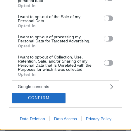
personal data.
grant or deny consent to Google and its third-party tags to
κηδείας που ζήτησε ο Πάπας Φραγκίσκος και ποιοι θα
Opted In
use your data for below specified purposes in below Google
δώσουν το παρών στην τελετή
consent section.
I want to opt-out of the Sale of my
Personal Data.
Opted In
Thema Insights
I want to opt-out of processing my
Personal Data for Targeted Advertising.
Opted In
I want to opt-out of Collection, Use,
Retention, Sale, and/or Sharing of my
Personal Data that Is Unrelated with the
Purposes for which it was collected.
Opted In
Google consents
CONFIRM
Data Deletion
Data Access
Privacy Policy