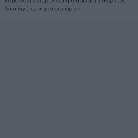
καρδινάλιο Φάρελ και η διαδικασία διήρκεσε
λίγο λιγότερο από μία ώρα».