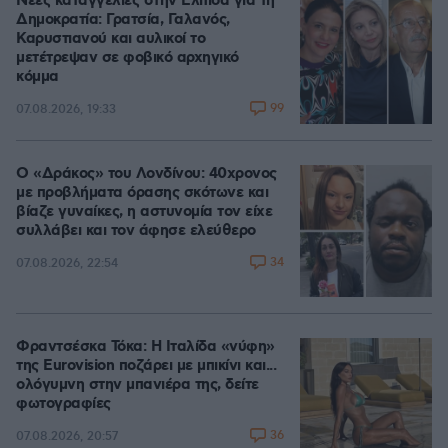
Νέες καταγγελίες στην Ελπίδα για τη
Δημοκρατία: Γρατσία, Γαλανός,
Καρυστιανού και αυλικοί το
μετέτρεψαν σε φοβικό αρχηγικό
κόμμα
99
07.08.2026, 19:33
Ο «Δράκος» του Λονδίνου: 40χρονος
με προβλήματα όρασης σκότωνε και
βίαζε γυναίκες, η αστυνομία τον είχε
συλλάβει και τον άφησε ελεύθερο
34
07.08.2026, 22:54
Φραντσέσκα Τόκα: Η Ιταλίδα «νύφη»
της Eurovision ποζάρει με μπικίνι και...
ολόγυμνη στην μπανιέρα της, δείτε
φωτογραφίες
36
07.08.2026, 20:57