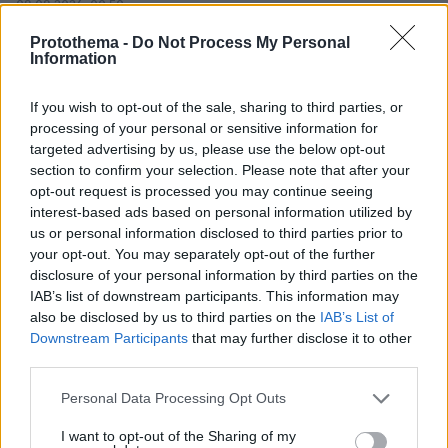
08.08.2026, 00:50
Ρωσικό πλήγμα προκάλεσε ζημιές σε γήπεδο στην
Protothema -
Do Not Process My Personal
Οδησσό μία ημέρα πριν από αγώνα πρωταθλήματος,
Information
δείτε βίντεο
08.08.2026, 00:30
If you wish to opt-out of the sale, sharing to third parties, or
Είδατε σαμιαμίδι στο σπίτι σας; Γιατί δεν πρέπει να το
processing of your personal or sensitive information for
σκοτώσετε
targeted advertising by us, please use the below opt-out
section to confirm your selection. Please note that after your
08.08.2026, 00:28
Αποκαλύφθηκε η αιτία θανάτου του 29χρονου πρώην
opt-out request is processed you may continue seeing
NBAer Μπράντον Κλαρκ
interest-based ads based on personal information utilized by
us or personal information disclosed to third parties prior to
08.08.2026, 00:18
your opt-out. You may separately opt-out of the further
Πώς εξαργυρώνεται το ιδιωτικό πρόγραμμα σύνταξης –
disclosure of your personal information by third parties on the
Όλες οι επιλογές
IAB’s list of downstream participants. This information may
08.08.2026, 00:14
also be disclosed by us to third parties on the
IAB’s List of
Συνάντηση Ζελένσκι-Βούτσιτς στο Βελιγράδι:
Downstream Participants
that may further disclose it to other
Οικονομία, ασφάλεια και στο βάθος... Ρωσία
third parties.
08.08.2026, 00:00
Please note that this website/app uses one or more Google
Personal Data Processing Opt Outs
Σιροπιαστά γλυκά: Πού βρίσκουμε από τα καλύτερα
services and may gather and store information including but
γλυκά ταψιού για το σπίτι
not limited to your visit or usage behaviour. You may click to
I want to opt-out of the Sharing of my