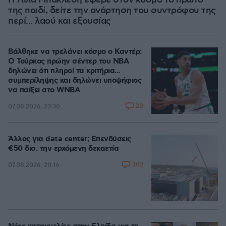
Η Λίλα Μπακλέση έφερε στον κόσμο το πρώτο
της παιδί, δείτε την ανάρτηση του συντρόφου της
περί... λαού και εξουσίας
Βάλθηκε να τρελάνει κόσμο ο Καντέρ:
Ο Τούρκος πρώην σέντερ του NBA
δηλώνει ότι πληροί τα κριτήρια...
συμπερίληψης και δηλώνει υποψήφιος
να παίξει στο WNBA
20
07.08.2026, 23:30
Άλλος για data center; Επενδύσεις
€50 δισ. την ερχόμενη δεκαετία
302
07.08.2026, 20:16