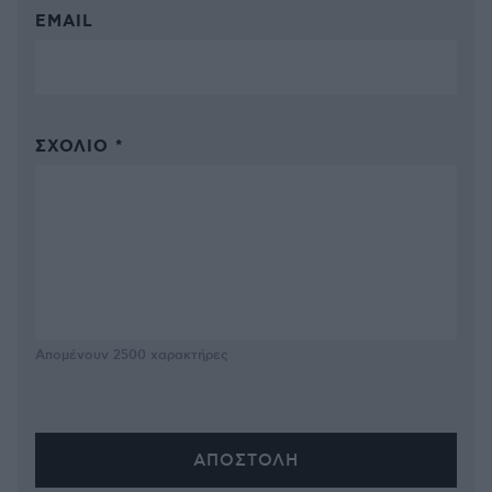
EMAIL
ΣΧΌΛΙΟ *
Απομένουν
2500
χαρακτήρες