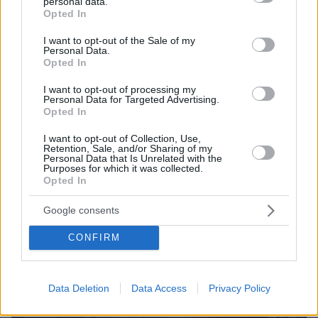
personal data.
grant or deny consent to Google and its third-party tags to
07.08.2026, 23:47
Opted In
Υπό έλεγχο η πυρκαγιά σε ισόγειο κατάστημα στο
use your data for below specified purposes in below Google
Παλαιό Φάληρο, εκκενώθηκε προληπτικά πολυκατοικία
consent section.
I want to opt-out of the Sale of my
Personal Data.
Opted In
ΔΕΙΤΕ ΟΛΕΣ ΤΙΣ ΕΙΔΗΣΕΙΣ
I want to opt-out of processing my
Personal Data for Targeted Advertising.
Opted In
ΤΑ ΠΙΟ ΔΗΜΟΦΙΛΗ
I want to opt-out of Collection, Use,
Retention, Sale, and/or Sharing of my
Personal Data that Is Unrelated with the
Purposes for which it was collected.
Opted In
Google consents
CONFIRM
Data Deletion
Data Access
Privacy Policy