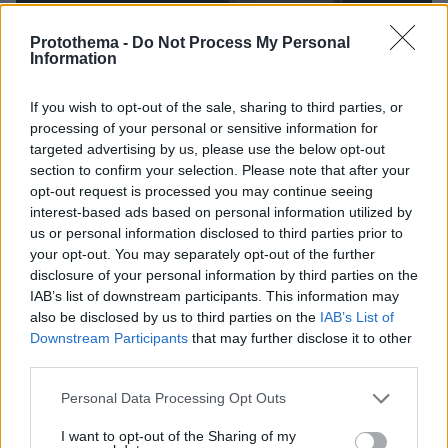
Protothema -
Do Not Process My Personal
Information
If you wish to opt-out of the sale, sharing to third parties, or
processing of your personal or sensitive information for
5
22.12.2020, 07:03
targeted advertising by us, please use the below opt-out
«Αστέρι της Βηθλεέμ»: H Γη σε μια σπάνια
section to confirm your selection. Please note that after your
ευθυγράμμιση του Δία και του Κρόνου- Δείτε βίντεο
opt-out request is processed you may continue seeing
interest-based ads based on personal information utilized by
Το θεαματικό αυτό αστρονομικό φαινόμενο, που
us or personal information disclosed to third parties prior to
ονομάσθηκε και «Μεγάλη Σύζευξη», είναι η πρώτη
your opt-out. You may separately opt-out of the further
φορά που συμβαίνει στο γήινο νυχτερινό ουρανό
disclosure of your personal information by third parties on the
εδώ και αιώνες
IAB’s list of downstream participants. This information may
also be disclosed by us to third parties on the
IAB’s List of
Downstream Participants
that may further disclose it to other
third parties.
Please note that this website/app uses one or more Google
Personal Data Processing Opt Outs
services and may gather and store information including but
not limited to your visit or usage behaviour. You may click to
I want to opt-out of the Sharing of my