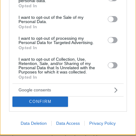
personal data.
grant or deny consent to Google and its third-party tags to
Opted In
use your data for below specified purposes in below Google
consent section.
I want to opt-out of the Sale of my
Personal Data.
Opted In
I want to opt-out of processing my
Personal Data for Targeted Advertising.
Opted In
I want to opt-out of Collection, Use,
Retention, Sale, and/or Sharing of my
Personal Data that Is Unrelated with the
Purposes for which it was collected.
Opted In
Google consents
1
21.12.2020, 09:46
CONFIRM
Google Doodle για τον χειμώνα και τη μεγάλη σύζευξη
Δία - Κρόνου
Το μήνυμα της Google για το σημερινό Doodle -
Data Deletion
Data Access
Privacy Policy
Ξεκινά και τυπικά ο Χειμώνας: «Γιορτάζουμε τον
Χειμώνα 2020 και την Μεγάλη Σύζευξη»