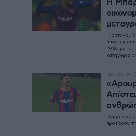
Η Μπαρ
οικονο
μεταγρ
Η αστυνομία
ύποπτες προ
2018, με τι
κατηγορία α
12.01.2023, 19:12
«Αρουρ
Απίστε
ανθρώπ
«Ορμονικό ν
προέδρου τ