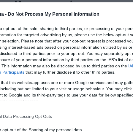
ς: «Με χρησιμοποίησε ο
μέου, δεν έχει προσωπικότητα
ma -
Do Not Process My Personal Information
αν» (βίντεο)
to opt-out of the sale, sharing to third parties, or processing of your per
formation for targeted advertising by us, please use the below opt-out s
πο με τον οποίο έφυγε από την Μπαρτσελόνα μίλησε ο
r selection. Please note that after your opt-out request is processed y
 Ισπανίας, Λουίς Σουάρες, κατηγορώντας τον Ζοσέπ
eing interest-based ads based on personal information utilized by us or
ομέου πως τον χρησιμοποίησε και μετά τον
disclosed to third parties prior to your opt-out. You may separately opt-
χαρκτηρίζοντας παράλληλα τον Ρόναλντ Κούμαν ως
losure of your personal information by third parties on the IAB’s list of
πο χωρίς προσωπικότητα»
. This information may also be disclosed by us to third parties on the
IA
Participants
that may further disclose it to other third parties.
 that this website/app uses one or more Google services and may gath
λ: «Ο Νεϊμάρ θα είχε γυρίσει,
including but not limited to your visit or usage behaviour. You may click 
 to Google and its third-party tags to use your data for below specifi
 Μπαρτομέου επέλεξε
ogle consent section.
μάν»
l Data Processing Opt Outs
ντάλ έλυσε τη σιωπή του μετά την απομάκρυνση από
κό επιτελείο της Μπαρτσελόνα, αποκαλύπτοντας την
o opt-out of the Sharing of my personal data.