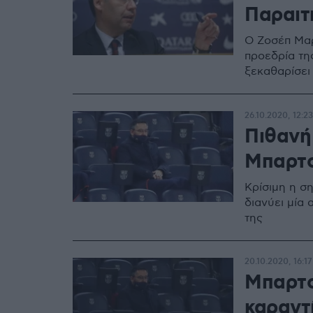
Παραιτ
Ο Ζοσέπ Μαρ
προεδρία τη
ξεκαθαρίσει 
26.10.2020, 12:23
Πιθανή
Μπαρτσ
Κρίσιμη η σ
διανύει μία 
της
20.10.2020, 16:17
Μπαρτσ
καραντ