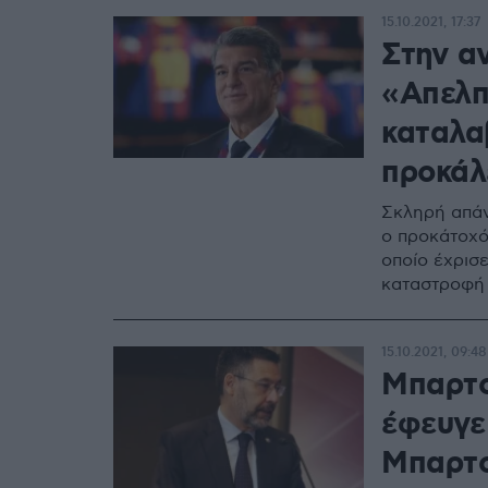
15.10.2021, 17:37
Στην α
«Απελπ
καταλα
προκάλ
Σκληρή απάν
ο προκάτοχό
οποίο έχρισ
καταστροφή
15.10.2021, 09:48
Μπαρτο
έφευγε
Μπαρτ