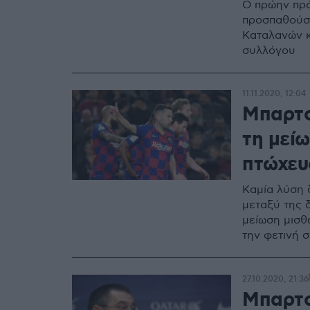
Ο πρώην πρό
προσπαθούσε
Καταλανών κ
συλλόγου
11.11.2020, 12:04
Μπαρτσ
τη μείω
πτώχευ
Καμία λύση 
μεταξύ της 
μείωση μισθ
την φετινή 
27.10.2020, 21:36
Μπαρτσε