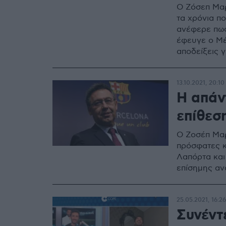
Ο Ζόσεπ Μαρ
τα χρόνια π
ανέφερε πως
έφευγε ο Μέ
αποδείξεις γ
13.10.2021, 20:10
Η απάν
επίθεσ
Ο Ζοσέπ Μαρ
πρόσφατες κ
Λαπόρτα και
επίσημης αν
25.05.2021, 16:26
Συνέντ