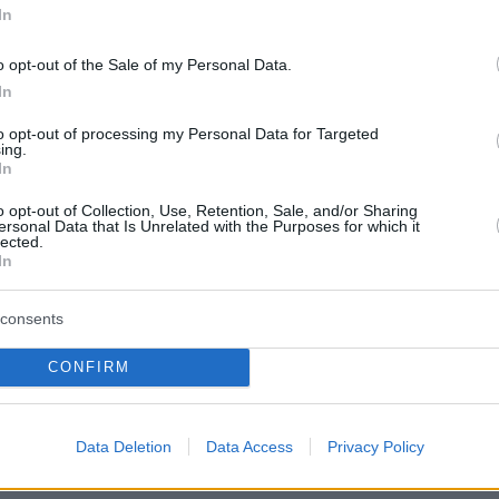
πιλογή Μπαρτομέου για Γκριεζμάν που «χάλασε» την
In
υ Νεϊμάρ - Τι δήλωσε για το επεισόδιο με τον Μέσι
o opt-out of the Sale of my Personal Data.
In
6
μέου: Αφέθηκε ελεύθερος,
to opt-out of processing my Personal Data for Targeted
ing.
ουν οι κατηγορίες για το
In
λο Barcagate
o opt-out of Collection, Use, Retention, Sale, and/or Sharing
ersonal Data that Is Unrelated with the Purposes for which it
lected.
ρία Μπαρτομέου αφέθηκε ελεύθερος, δίχως όμως να
In
ει η περιπέτειά του για το Barcagate
consents
2
8
CONFIRM
ελόνα: Συνελήφθη ο
μέου για το σκάνδαλο
Data Deletion
Data Access
Privacy Policy
ate