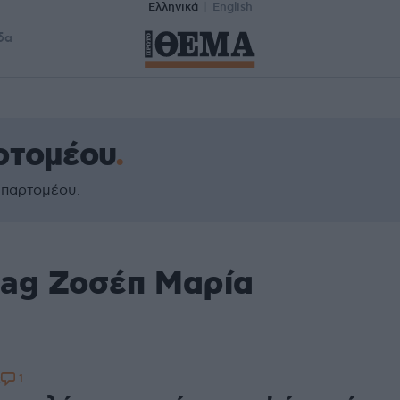
Ελληνικά
English
δα
ρτομέου
Μπαρτομέου.
tag Ζοσέπ Μαρία
1
2