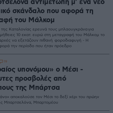
τσελόνα αντιμέτωπη μ' ένα νέο
μικό σκάνδαλο που αφορά τη
αφή του Μάλκομ
 της Καταλονίας ερευνά τους μπλαουγκράνα για
μήθειες 10 εκατ. ευρώ στη μεταγραφή του Μάλκομ το
ς αρχές να εξετάζουν πιθανή φοροδιαφυγή - Η
φορά την περίοδο που ήταν πρόεδρο
19
αίος υπονόμου» ο Μέσι -
υτες προσβολές από
ους της Μπάρτσα
άνο» αποκαλούσε τον Μέσι το δεξί χέρι του πρώην
ης Μπαρτσελόνα, Μπαρτομέου