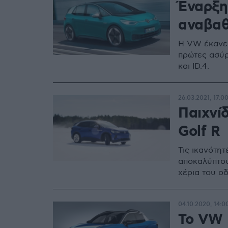
Έναρξη 
αναβαθ
Η VW έκανε 
πρώτες ασύρ
και ID.4.
26.03.2021, 17:0
Παιχνίδ
Golf R
Τις ικανότη
αποκαλύπτου
χέρια του ο
04.10.2020, 14:0
Το VW 