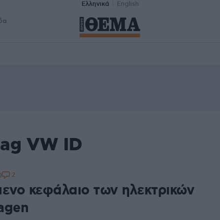
Ελληνικά
English
δα
tag VW ID
2
0
μενο κεφάλαιο των ηλεκτρικών
agen