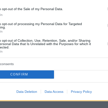
o opt-out of the Sale of my Personal Data.
2
0
In
ίναι το εσωτερικό του VW
to opt-out of processing my Personal Data for Targeted
z
ing.
In
ην επίσημη πρεμιέρα του ηλεκτρικού van ID.Buzz η VW
o opt-out of Collection, Use, Retention, Sale, and/or Sharing
α πρώτη γεύση της αισθητικής και της παιχνιδιάρικης
ersonal Data that Is Unrelated with the Purposes for which it
lected.
του εσωτερικού του.
In
0
consents
ζει η πρεμιέρα του VW ID. Buzz
CONFIRM
 9 Μαρτίου θα γίνει η επίσημη παγκόσμια πρεμιέρα
, του ηλεκτρικού van που θα προστεθεί στην
ηλεκτρικών μοντέλων ID της Volkswagen
Data Deletion
Data Access
Privacy Policy
0