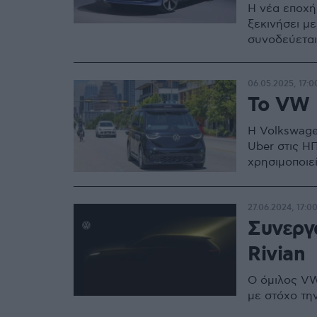
Η νέα εποχή
ξεκινήσει μ
συνοδεύεται
06.05.2025, 17:0
Το VW 
Η Volkswage
Uber στις ΗΠ
χρησιμοποιεί
27.06.2024, 17:0
Συνεργ
Rivian
Ο όμιλος VW
με στόχο τη