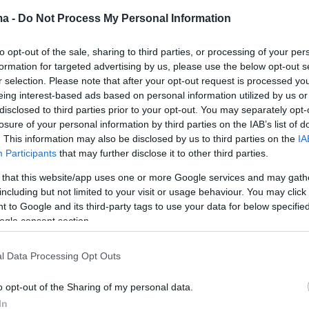
ma -
Do Not Process My Personal Information
σε η παραγωγή του πιο
to opt-out of the sale, sharing to third parties, or processing of your per
formation for targeted advertising by us, please use the below opt-out s
ικού αυτοκινήτου της 20ετίας -
r selection. Please note that after your opt-out request is processed y
eing interest-based ads based on personal information utilized by us or
ιμές
disclosed to third parties prior to your opt-out. You may separately opt-
losure of your personal information by third parties on the IAB’s list of
n ξεκινά την παραγωγή του ID. Buzz στο ριζικά
. This information may also be disclosed by us to third parties on the
IA
εργοστάσιο στο Ανόβερο με την προοπτική της
Participants
that may further disclose it to other third parties.
ως και 130.000 οχημάτων ετησίως.
 that this website/app uses one or more Google services and may gath
including but not limited to your visit or usage behaviour. You may click 
1
0
 to Google and its third-party tags to use your data for below specifi
 είναι το ηλεκτρικό VW ID.
ogle consent section.
l Data Processing Opt Outs
ει μια πρώτη γεύση του ID. Aero, της ηλεκτρικής
o opt-out of the Sharing of my personal data.
ου θα προστεθεί σε λίγο καιρό στην ηλεκτρική
D.
In