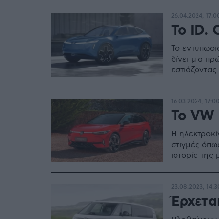
26.04.2024, 17:0
Το ID. 
Το εντυπωσι
δίνει μια πρ
εστιάζοντας
16.03.2024, 17:0
To VW 
Η ηλεκτροκί
στιγμές όπω
ιστορία της 
23.08.2023, 14:3
Έρχετα