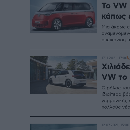
Το VW 
κάπως 
Μια άκρως ε
αναμενόμενο
απεικόνιση π
17.11.2021, 17:00
Χιλιάδε
VW το 
Ο ρόλος του
ιδιαίτερο β
γερμανικής 
πολλούς νέο
12.07.2021, 15:00