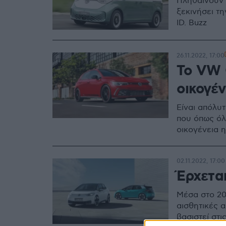
Πληθαίνουν 
ξεκινήσει τ
ID. Buzz
26.11.2022, 17:00
Το VW 
οικογέν
Είναι απόλυ
που όπως όλ
οικογένεια 
02.11.2022, 17:00
Έρχετα
Μέσα στο 20
αισθητικές 
βασιστεί στι