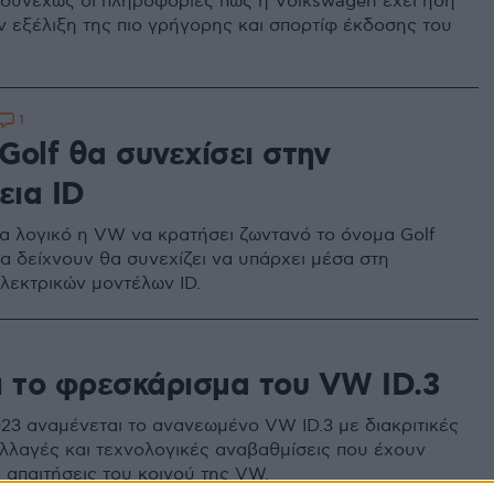
συνεχώς οι πληροφορίες πως η Volkswagen έχει ήδη
ην εξέλιξη της πιο γρήγορης και σπορτίφ έκδοσης του
1
Golf θα συνεχίσει στην
εια ID
τα λογικό η VW να κρατήσει ζωντανό το όνομα Golf
α δείχνουν θα συνεχίζει να υπάρχει μέσα στη
ηλεκτρικών μοντέλων ID.
ι το φρεσκάρισμα του VW ID.3
23 αναμένεται το ανανεωμένο VW ID.3 με διακριτικές
αλλαγές και τεχνολογικές αναβαθμίσεις που έχουν
ς απαιτήσεις του κοινού της VW.