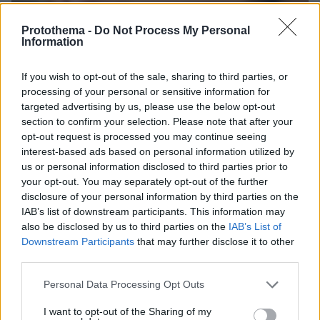
Protothema -
Do Not Process My Personal
Information
If you wish to opt-out of the sale, sharing to third parties, or
processing of your personal or sensitive information for
targeted advertising by us, please use the below opt-out
section to confirm your selection. Please note that after your
opt-out request is processed you may continue seeing
interest-based ads based on personal information utilized by
us or personal information disclosed to third parties prior to
your opt-out. You may separately opt-out of the further
27
10.09.2025, 07:26
disclosure of your personal information by third parties on the
Καταργείται η «παγίδα» του τεκμαρτού εισοδήματος για
IAB’s list of downstream participants. This information may
τα παιδιά - Τι αλλάζει από το 2026 για φοιτητές,
also be disclosed by us to third parties on the
IAB’s List of
στρατευμένους και νέους εργαζομένους
Downstream Participants
that may further disclose it to other
Πώς γλιτώνουν φόρους και δεν «καίνε» πλέον τα
third parties.
κοινωνικά επιδόματα των γονιών
Please note that this website/app uses one or more Google
Personal Data Processing Opt Outs
services and may gather and store information including but
not limited to your visit or usage behaviour. You may click to
I want to opt-out of the Sharing of my