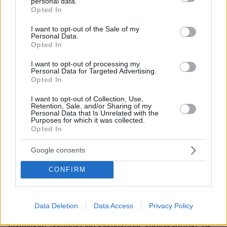
personal data.
grant or deny consent to Google and its third-party tags to
Opted In
use your data for below specified purposes in below Google
consent section.
I want to opt-out of the Sale of my
Personal Data.
Opted In
I want to opt-out of processing my
Personal Data for Targeted Advertising.
Opted In
I want to opt-out of Collection, Use,
Retention, Sale, and/or Sharing of my
Personal Data that Is Unrelated with the
Purposes for which it was collected.
Opted In
Google consents
CONFIRM
Data Deletion
Data Access
Privacy Policy
9
16.07.2025, 07:12
Μειωμένα τεκμήρια για ελεύθερους επαγγελματίες σε