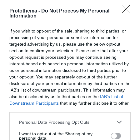
Protothema -
Do Not Process My Personal
Information
1
03.06.2026, 23:01
If you wish to opt-out of the sale, sharing to third parties, or
Στη Γαλλία στις 15 Ιουνίου για την G7 θα μεταβεί ο
processing of your personal or sensitive information for
Τραμπ
targeted advertising by us, please use the below opt-out
section to confirm your selection. Please note that after your
opt-out request is processed you may continue seeing
interest-based ads based on personal information utilized by
us or personal information disclosed to third parties prior to
your opt-out. You may separately opt-out of the further
disclosure of your personal information by third parties on the
IAB’s list of downstream participants. This information may
also be disclosed by us to third parties on the
IAB’s List of
Downstream Participants
that may further disclose it to other
third parties.
Please note that this website/app uses one or more Google
Personal Data Processing Opt Outs
services and may gather and store information including but
not limited to your visit or usage behaviour. You may click to
I want to opt-out of the Sharing of my
personal data.