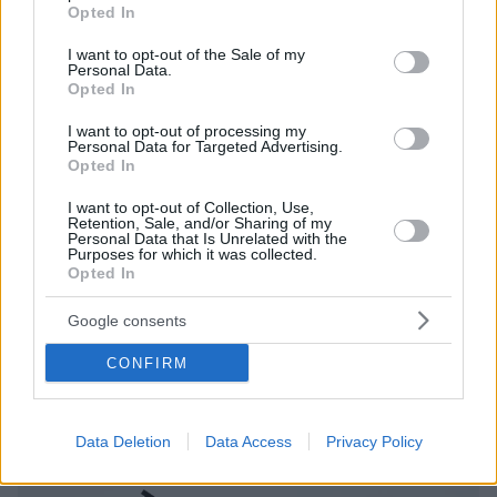
grant or deny consent to Google and its third-party tags to
Opted In
use your data for below specified purposes in below Google
consent section.
I want to opt-out of the Sale of my
Personal Data.
Opted In
I want to opt-out of processing my
Personal Data for Targeted Advertising.
Opted In
I want to opt-out of Collection, Use,
1
10.03.2026, 09:42
Retention, Sale, and/or Sharing of my
Ανθεκτική η αγορά ηλεκτρισμού μέσα στην κρίση - Στο
Personal Data that Is Unrelated with the
τραπέζι το πλαφόν στα καύσιμα
Purposes for which it was collected.
Opted In
Παρά τις πιέσεις σε καύσιμα και φυσικό αέριο, η
χονδρική τιμή ρεύματος στην Ελλάδα παραμένει από
Google consents
τις χαμηλότερες στην Ευρώπη - Πετρέλαιο: Πτώση
έως 10% μετά τις δηλώσεις Τραμπ για Ορμούζ και
CONFIRM
Ιράν – Έκτακτη τηλεδιάσκεψη των υπουργών
Ενέργειας της G7
Data Deletion
Data Access
Privacy Policy