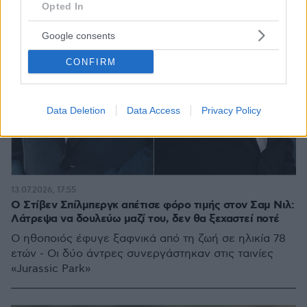
Opted In
Google consents
CONFIRM
Data Deletion
Data Access
Privacy Policy
13.07.2026, 17:55
Ο Στίβεν Σπίλμπεργκ απέτισε φόρο τιμής στον Σαμ Νιλ:
Λάτρεψα να δουλεύω μαζί του, δεν θα ξεχαστεί ποτέ
Ο ηθοποιός έφυγε ξαφνικά από τη ζωή σε ηλικία 78
ετών - Οι δύο άντρες συνεργάστηκαν στις ταινίες
«Jurassic Park»