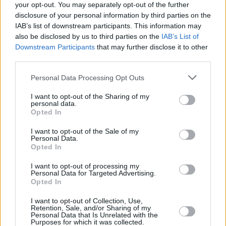
your opt-out. You may separately opt-out of the further
disclosure of your personal information by third parties on the
IAB’s list of downstream participants. This information may
also be disclosed by us to third parties on the
IAB’s List of
Downstream Participants
that may further disclose it to other
7
13.07.2026, 21:33
third parties.
Το Χόλιγουντ αποχαιρετά τον Σαμ Νιλ, τα συγκινητικά
μηνύματα των συναδέλφων του για τον θάνατό του
Please note that this website/app uses one or more Google
Personal Data Processing Opt Outs
Η είδηση για την απώλεια του ηθοποιού σε ηλικία 78
services and may gather and store information including but
ετών έγινε γνωστή τη Δευτέρα 13 Ιουλίου - Σύμφωνα
not limited to your visit or usage behaviour. You may click to
I want to opt-out of the Sharing of my
personal data.
με την ανακοίνωση της οικογένειάς του συνέβη
grant or deny consent to Google and its third-party tags to
Opted In
use your data for below specified purposes in below Google
ξαφνικά
consent section.
I want to opt-out of the Sale of my
Personal Data.
Opted In
I want to opt-out of processing my
Personal Data for Targeted Advertising.
Opted In
I want to opt-out of Collection, Use,
Retention, Sale, and/or Sharing of my
Personal Data that Is Unrelated with the
Purposes for which it was collected.