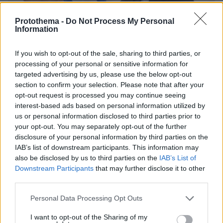
Protothema -
Do Not Process My Personal
Information
If you wish to opt-out of the sale, sharing to third parties, or
processing of your personal or sensitive information for
targeted advertising by us, please use the below opt-out
section to confirm your selection. Please note that after your
opt-out request is processed you may continue seeing
interest-based ads based on personal information utilized by
us or personal information disclosed to third parties prior to
your opt-out. You may separately opt-out of the further
disclosure of your personal information by third parties on the
7
27.05.2025, 11:40
IAB’s list of downstream participants. This information may
Επίτροπος Κλίματος και Καθαρής Ανάπτυξης σε
also be disclosed by us to third parties on the
IAB’s List of
Μητσοτάκη: Είναι εντυπωσιακό αυτό που έχετε κάνει
Downstream Participants
that may further disclose it to other
στην οικονομία
third parties.
«Είμαστε υπέρμαχοι της πράσινης μετάβασης όμως
Please note that this website/app uses one or more Google
φυσικά υποστηρίζουμε πως πρέπει να διασφαλίσουμε
Personal Data Processing Opt Outs
services and may gather and store information including but
ότι δεν υπονομεύει την ανταγωνιστικότητα της
not limited to your visit or usage behaviour. You may click to
I want to opt-out of the Sharing of my
ευρωπαϊκής και ελληνικής οικονομίας» σημείωσε ο