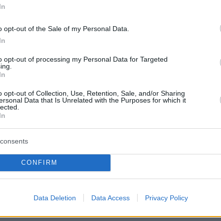
In
o opt-out of the Sale of my Personal Data.
α κάηκε ολοσχερώς στην Εθνική
In
ηνών - Λαμίας
to opt-out of processing my Personal Data for Targeted
ing.
In
ταν φορτωμένη με λιπάσματα - Η φωτιά επεκτάθηκε σε
και ελαιόδεντρα έξω από την εθνική αλλά χάρη στην
o opt-out of Collection, Use, Retention, Sale, and/or Sharing
μβαση της πυροσβεστικής αποφεύχθηκαν τα
ersonal Data that Is Unrelated with the Purposes for which it
lected.
In
2
consents
εγχο η φωτιά σε εργοστάσιο
CONFIRM
νόφυτα
πασε σε εργοστάσιο με βερνίκια και χρώματα - Ο
Data Deletion
Data Access
Privacy Policy
 Τύπου του Πυροσβεστικού Σώματος κάλεσε τους
ης περιοχής να παραμείνουν μέσα στα σπίτια τους