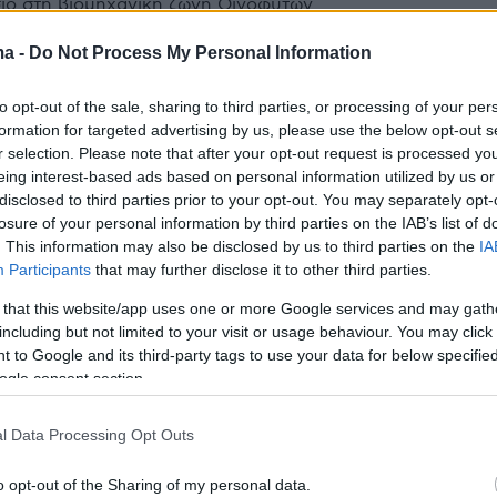
ιο στη βιομηχανική ζώνη Οινοφύτων
ma -
Do Not Process My Personal Information
2
8
ρη εικόνα από τη φωτιά σε
to opt-out of the sale, sharing to third parties, or processing of your per
formation for targeted advertising by us, please use the below opt-out s
άσιο στα Οινόφυτα
r selection. Please note that after your opt-out request is processed y
eing interest-based ads based on personal information utilized by us or
εται να οφείλεται σε ανάφλεξη κάποιου μηχανήματος
disclosed to third parties prior to your opt-out. You may separately opt-
 παραγωγής
losure of your personal information by third parties on the IAB’s list of
. This information may also be disclosed by us to third parties on the
IA
Participants
that may further disclose it to other third parties.
13
4
εσε στο κενό από ύψος 18
 that this website/app uses one or more Google services and may gath
including but not limited to your visit or usage behaviour. You may click 
 ο επιχειρηματίας από το Βόλο
 to Google and its third-party tags to use your data for below specifi
ogle consent section.
οτώθηκε εν ώρα εργασίας
l Data Processing Opt Outs
ένα πλεξιγκλάς αλλά έσπασε από το βάρος», λέει
φίλος του στο protothema.gr – Ο θάνατός του ήταν
o opt-out of the Sharing of my personal data.
 Συντετριμμένη η οικογένειά του