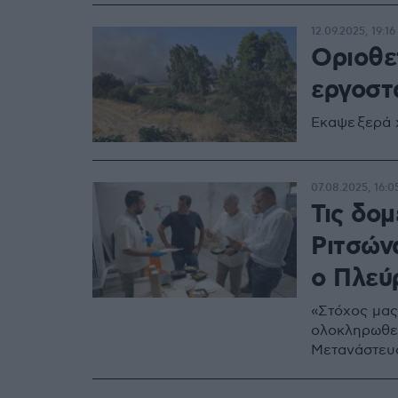
12.09.2025, 19:16
Οριοθε
εργοστ
Έκαψε ξερά 
07.08.2025, 16:0
Τις δο
Ριτσών
ο Πλεύ
«Στόχος μας
ολοκληρωθεί
Μετανάστευ