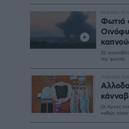
04.07.2023, 07:11
Φωτιά 
Οινόφυ
καπνού
22 πυροσβέσ
της φωτιάς
30.03.2023, 11:0
Αλλοδα
κάνναβ
Οι Αρχές ει
καθώς είχαν