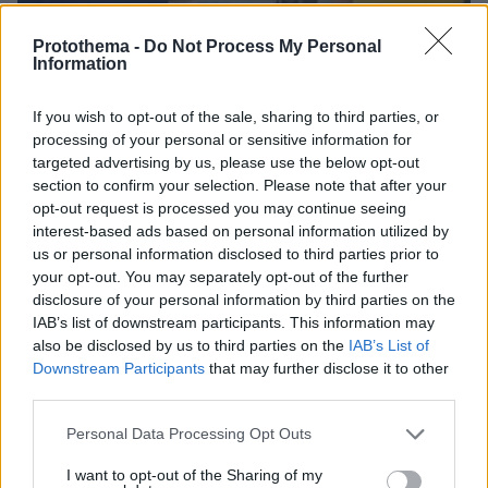
Protothema -
Do Not Process My Personal
Information
If you wish to opt-out of the sale, sharing to third parties, or
processing of your personal or sensitive information for
targeted advertising by us, please use the below opt-out
4
06.06.2025, 10:02
section to confirm your selection. Please note that after your
Βίντεο: Γιώργος Παπαδάκης και Μπάγια Αντωνοπούλου
opt-out request is processed you may continue seeing
συναντήθηκαν ξανά στο «Καλημέρα Ελλάδα» μετά από
interest-based ads based on personal information utilized by
επτά χρόνια
us or personal information disclosed to third parties prior to
Πού να ήξερα ότι θα βρεθώ εδώ ξανά μετά από τόσα
your opt-out. You may separately opt-out of the further
χρόνια; δήλωσε η δημοσιογράφος κατά την είσοδό
disclosure of your personal information by third parties on the
της στο πλατό
IAB’s list of downstream participants. This information may
also be disclosed by us to third parties on the
IAB’s List of
Downstream Participants
that may further disclose it to other
third parties.
Please note that this website/app uses one or more Google
Personal Data Processing Opt Outs
services and may gather and store information including but
not limited to your visit or usage behaviour. You may click to
I want to opt-out of the Sharing of my