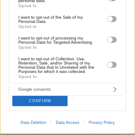
personal data.
grant or deny consent to Google and its third-party tags to
Opted In
use your data for below specified purposes in below Google
consent section.
I want to opt-out of the Sale of my
Personal Data.
Opted In
I want to opt-out of processing my
Personal Data for Targeted Advertising.
Opted In
I want to opt-out of Collection, Use,
Retention, Sale, and/or Sharing of my
Personal Data that Is Unrelated with the
Purposes for which it was collected.
Opted In
Google consents
208
16.10.2024, 14:05
CONFIRM
«Το αυτοκίνητο της Αντωνοπούλου πήγαινε ζικ ζακ, δεν
την έβρισα», φέρεται να υποστήριξε ο οδηγός του
λεωφορείου
Data Deletion
Data Access
Privacy Policy
Την επικοινωνία του με τον οδηγό του λεωφορείου,
που πρωταγωνίστησε στο επεισόδιο με τη Μπάγια