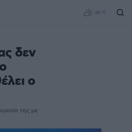
28
°C
ας δεν
 ο
έλει ο
ργασία της με