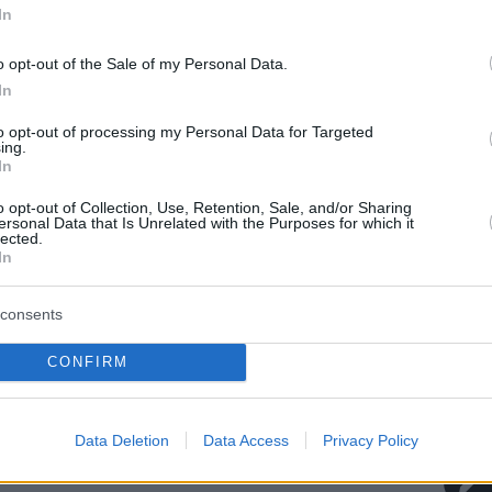
In
o opt-out of the Sale of my Personal Data.
In
to opt-out of processing my Personal Data for Targeted
ing.
In
o opt-out of Collection, Use, Retention, Sale, and/or Sharing
ersonal Data that Is Unrelated with the Purposes for which it
protothema.gr στο Google News
το
και μάθετε πρώτοι
lected.
εις
In
Ειδήσεις
 τελευταίες
από την Ελλάδα και τον Κόσμο, τη
consents
Protothema.gr
μβαίνουν, στο
CONFIRM
ΙΑ
ΠΡΟΣΘΗΚΗ ΣΧΟΛΙΟΥ
(13)
Data Deletion
Data Access
Privacy Policy