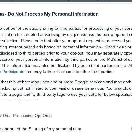
 που να γνώριζε τι ήθελε να δει και να μάθει
ιο αναλυτικά, σχολίασε:
«Και σε όσες
ma -
Do Not Process My Personal Information
αι να δούλεψα στην πορεία, παρόλο που ήταν
to opt-out of the sale, sharing to third parties, or processing of your per
υνεργασία μου με τον Γιώργο κάποια στιγμή,
formation for targeted advertising by us, please use the below opt-out s
ό το λόγο τότε και είχα φύγει βέβαια… σχέσεις
r selection. Please note that after your opt-out request is processed y
ς κρατήσαμε. Αλλά στη δουλειά είχε υπάρξει
eing interest-based ads based on personal information utilized by us or
disclosed to third parties prior to your opt-out. You may separately opt-
ση. Κανένας δεν ήτανε έτσι τόσο
losure of your personal information by third parties on the IAB’s list of
ας στην πρωινή ζώνη, να ξέρει τι θέλει ο
. This information may also be disclosed by us to third parties on the
IA
ξέρει πώς να γυρίσει το θέμα. Ήταν πολύ
Participants
that may further disclose it to other third parties.
 that this website/app uses one or more Google services and may gath
including but not limited to your visit or usage behaviour. You may click 
 to Google and its third-party tags to use your data for below specifi
χετικό απόσπασμα μετά το 07:00
ogle consent section.
l Data Processing Opt Outs
o opt-out of the Sharing of my personal data.