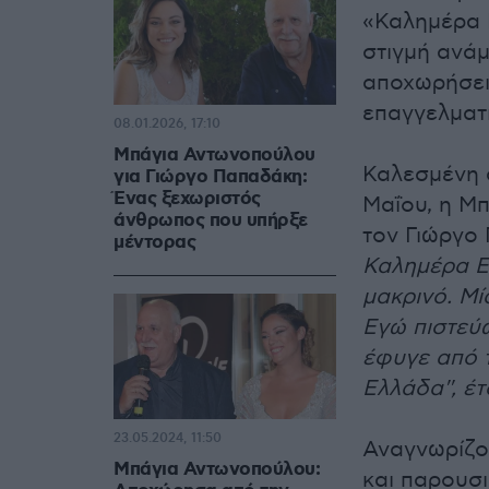
«Καλημέρα 
στιγμή ανά
αποχωρήσει
επαγγελματι
08.01.2026, 17:10
Μπάγια Αντωνοπούλου
Καλεσμένη 
για Γιώργο Παπαδάκη:
Ένας ξεχωριστός
Μαΐου, η Μπ
άνθρωπος που υπήρξε
τον Γιώργο
μέντορας
Καλημέρα Ελ
μακρινό. Μί
Εγώ πιστεύω
έφυγε από τ
Ελλάδα'', έ
23.05.2024, 11:50
Αναγνωρίζο
Μπάγια Αντωνοπούλου:
και παρουσι