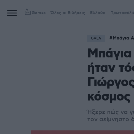
Games
Όλες οι Ειδήσεις
Ελλάδα
Πρωτοσέλι
Μπάγια 
GALA
Μπάγια
ήταν τό
Γιώργος
κόσμος
Ήξερε πώς να γ
τον αείμνηστο