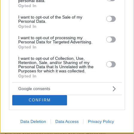
personal data.
grant or deny consent to Google and its third-party tags to
Opted In
use your data for below specified purposes in below Google
consent section.
I want to opt-out of the Sale of my
Personal Data.
Opted In
I want to opt-out of processing my
Personal Data for Targeted Advertising.
Opted In
I want to opt-out of Collection, Use,
Retention, Sale, and/or Sharing of my
Personal Data that Is Unrelated with the
Purposes for which it was collected.
Opted In
Google consents
2
21.12.2023, 12:39
CONFIRM
Μεταπτυχιακό στη μαγεία και τον αποκρυφισμό σε
πανεπιστήμιο του Ηνωμένου Βασιλείου
Οι σπουδαστές θα έχουν την ευκαιρία να μάθουν την
Data Deletion
Data Access
Privacy Policy
ιστορία και τον αντίκτυπο της μαγείας στην κοινωνία
και την επιστήμη στη Δύση και την Ανατολή