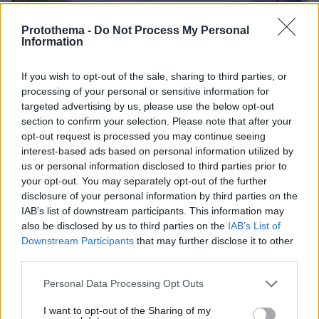
Protothema -
Do Not Process My Personal
Information
If you wish to opt-out of the sale, sharing to third parties, or
processing of your personal or sensitive information for
targeted advertising by us, please use the below opt-out
section to confirm your selection. Please note that after your
opt-out request is processed you may continue seeing
17.04.2024, 18:14
interest-based ads based on personal information utilized by
Διεθνής διάκριση για τα μεταπτυχιακά προγράμματα του
us or personal information disclosed to third parties prior to
Οικονομικού Πανεπιστημίου Αθηνών
your opt-out. You may separately opt-out of the further
Μεταξύ 5.820 μεταπτυχιακών, 6 προγράμματα του
disclosure of your personal information by third parties on the
ΟΠΑ βρίσκονται στην πρώτη δεκάδα
IAB’s list of downstream participants. This information may
also be disclosed by us to third parties on the
IAB’s List of
Downstream Participants
that may further disclose it to other
third parties.
Please note that this website/app uses one or more Google
Personal Data Processing Opt Outs
services and may gather and store information including but
not limited to your visit or usage behaviour. You may click to
I want to opt-out of the Sharing of my