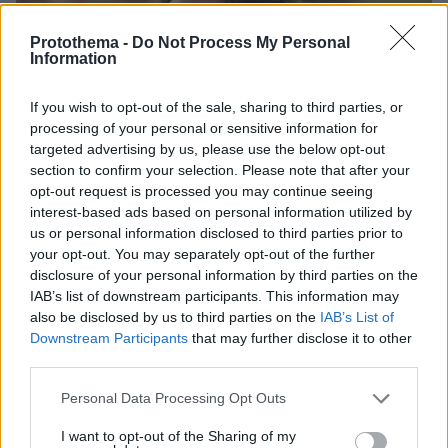
Protothema -
Do Not Process My Personal
Information
If you wish to opt-out of the sale, sharing to third parties, or
processing of your personal or sensitive information for
targeted advertising by us, please use the below opt-out
section to confirm your selection. Please note that after your
opt-out request is processed you may continue seeing
interest-based ads based on personal information utilized by
us or personal information disclosed to third parties prior to
your opt-out. You may separately opt-out of the further
disclosure of your personal information by third parties on the
IAB’s list of downstream participants. This information may
also be disclosed by us to third parties on the
IAB’s List of
Downstream Participants
that may further disclose it to other
third parties.
5
16.01.2026, 20:45
Η Βενεζουέλα θα ελευθερωθεί με τη βοήθεια του Τραμπ
Please note that this website/app uses one or more Google
Personal Data Processing Opt Outs
και το εγκληματικό καθεστώς Μαδούρο θα διαλυθεί,
services and may gather and store information including but
λέει η Ματσάδο
not limited to your visit or usage behaviour. You may click to
I want to opt-out of the Sharing of my