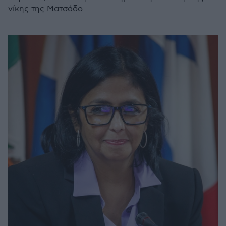
νίκης της Ματσάδο