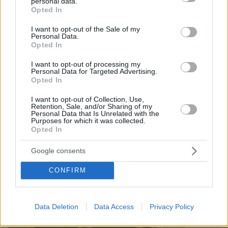
personal data.
grant or deny consent to Google and its third-party tags to
Η ηγέτιδα της αντιπολίτευσης επαίνεσε τον
Opted In
use your data for below specified purposes in below Google
Αμερικανό πρόεδρο αλλά απέφυγε να ασκήσει
consent section.
οποιοδήποτε κριτική στην προσέγγισή του στη μετα-
I want to opt-out of the Sale of my
Personal Data.
Μαδούρο εποχή
Opted In
I want to opt-out of processing my
Personal Data for Targeted Advertising.
Opted In
I want to opt-out of Collection, Use,
Retention, Sale, and/or Sharing of my
Personal Data that Is Unrelated with the
Purposes for which it was collected.
Opted In
Google consents
CONFIRM
Data Deletion
Data Access
Privacy Policy