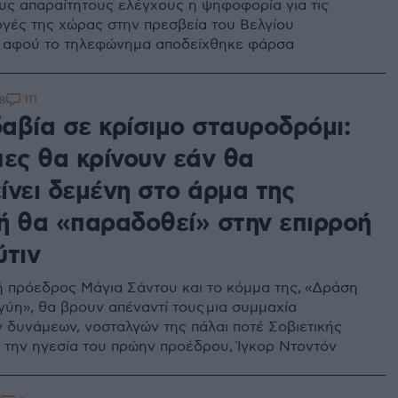
υς απαραίτητους ελέγχους η ψηφοφορία για τις
ογές της χώρας στην πρεσβεία του Βελγίου
ε αφού το τηλεφώνημα αποδείχθηκε φάρσα
111
28
αβία σε κρίσιμο σταυροδρόμι:
πες θα κρίνουν εάν θα
ίνει δεμένη στο άρμα της
ή θα «παραδοθεί» στην επιρροή
ύτιν
ή πρόεδρος Μάγια Σάντου και το κόμμα της, «Δράση
γύη», θα βρουν απέναντί τους μια συμμαχία
 δυνάμεων, νοσταλγών της πάλαι ποτέ Σοβιετικής
 την ηγεσία του πρώην προέδρου, Ίγκορ Ντοντόν