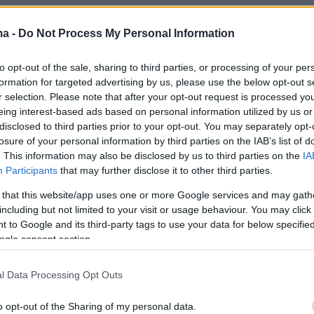
ma -
Do Not Process My Personal Information
3
άκης: Η Ελλάδα στηρίζει
to opt-out of the sale, sharing to third parties, or processing of your per
ά τη Μολδαβία στην ευρωπαϊκή
formation for targeted advertising by us, please use the below opt-out s
r selection. Please note that after your opt-out request is processed y
ρεία
eing interest-based ads based on personal information utilized by us or
disclosed to third parties prior to your opt-out. You may separately opt-
του πρωθυπουργού για το εκλογικό αποτέλεσμα στη
losure of your personal information by third parties on the IAB’s list of
. This information may also be disclosed by us to third parties on the
IA
Participants
that may further disclose it to other third parties.
28
9
 that this website/app uses one or more Google services and may gath
οευρωπαϊκό PAS κέρδισε με
including but not limited to your visit or usage behaviour. You may click 
 to Google and its third-party tags to use your data for below specifi
ά τις εκλογές στη Μολδαβία
ogle consent section.
ις αναφορές για ρωσική ανάμιξη
l Data Processing Opt Outs
ιμούν ότι το Κρεμλίνο είναι πιθανό να προσφύγει σε
και σε άλλες τακτικές για να δημιουργήσει
o opt-out of the Sharing of my personal data.