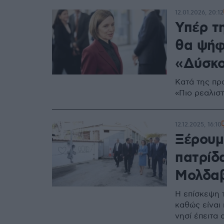
12.01.2026, 20:12
Υπέρ τ
θα ψήφ
«Δύσκο
Κατά της προ
«Πιο ρεαλισ
12.12.2025, 16:10
Ξέρουμε
πατρίδα
Μολδαβ
Η επίσκεψη 
καθώς είναι
νησί έπειτα 