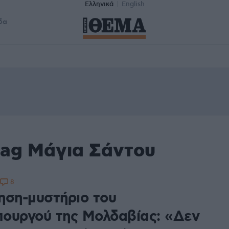
Ελληνικά
English
δα
tag Μάγια Σάντου
8
ηση-μυστήριο του
ουργού της Μολδαβίας: «Δεν