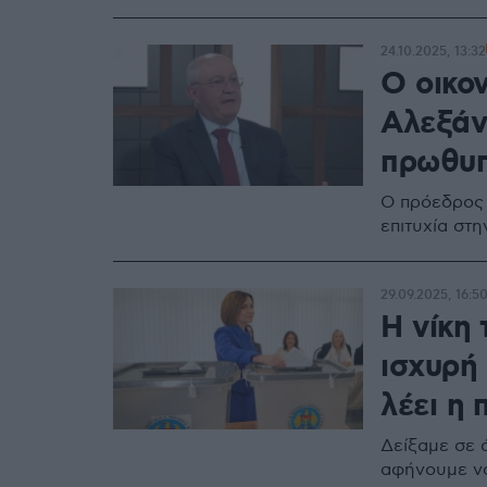
24.10.2025, 13:32
Ο οικον
Αλεξάν
πρωθυπ
Ο πρόεδρος 
επιτυχία στ
29.09.2025, 16:5
Η νίκη 
ισχυρή 
λέει η
Δείξαμε σε ό
αφήνουμε να