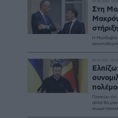
22.08.2025, 13:1
Στη Μο
Μακρόν
στήριξ
Η Μολδαβία 
αποσταθερο
25.01.2025, 18:0
Ελπίζω
συνομι
πολέμου
Πιστεύει ότι
αλλά θα μπο
συμμετάσχει