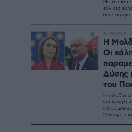
Μετά από το
εθνικές εκλ
συνεχίστηκ
28.09.2025, 08:
Η Μολδ
Οι κάλ
παραμε
Δύσης 
του Πο
Η φιλοδυτικ
και Αλληλεγ
φιλορωσικών
Ένωσης, υπό