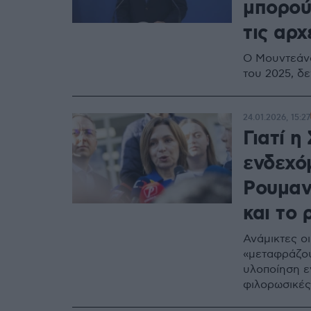
μπορού
τις αρχ
Ο Μουντεάνο
του 2025, δ
24.01.2026, 15:27
Γιατί 
ενδεχό
Ρουμαν
και το
Ανάμικτες ο
«μεταφράζου
υλοποίηση ε
φιλορωσικές