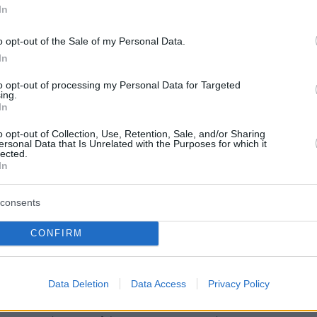
στον σχηματισμό μιας σταθερής φιλοευρωπαϊκής
In
o opt-out of the Sale of my Personal Data.
In
8
1
οευρωπαϊκό κόμμα PAS κέρδισε
to opt-out of processing my Personal Data for Targeted
ing.
υλευτικές εκλογές στη Μολδαβία
In
ω από 50% των ψήφων
o opt-out of Collection, Use, Retention, Sale, and/or Sharing
ersonal Data that Is Unrelated with the Purposes for which it
lected.
κό Πατριωτικό Μπλοκ συγκέντρωσε 24,26% με βάση
In
ρηση του 99,52% των ψηφοδελτίων
consents
7
3
CONFIRM
θηκε η πρεσβεία της
ίας στις Βρυξέλλες μετά από
Data Deletion
Data Access
Privacy Policy
 για βόμβα