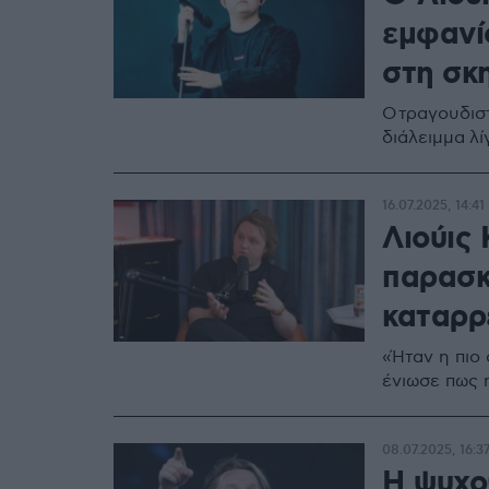
εμφανί
στη σκ
O τραγουδιστ
διάλειμμα λί
16.07.2025, 14:41
Λιούις
παρασκ
καταρρ
«Ήταν η πιο 
ένιωσε πως 
08.07.2025, 16:3
Η ψυχο