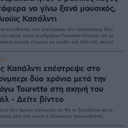
τάφερα να γίνω ξανά μουσικός,
Λιούις Καπάλντι
τραγουδιστής που επέστρεψε στο Glastonbury δύο
 την κρίση λόγω συνδρόμου Tourette εξήγησε ότι με
απεία ένιωσε έτοιμος να ανέβει και πάλι στη σκηνή
1
ις Καπάλντι επέστρεψε στο
ονμπερι δύο χρόνια μετά την
όγω Tourette στη σκηνή του
λ - Δείτε βίντεο
όνια δεν ήμουν σίγουρος, αν θα το ξαναζήσω αυτό,
ρισα, είπε στο κοινό ο 28χρονος τραγουδιστής