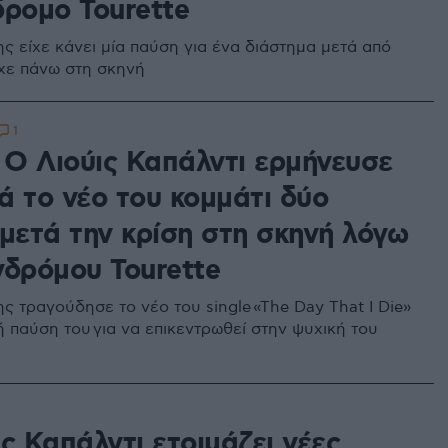
δρομο Tourette
ς είχε κάνει μία παύση για ένα διάστημα μετά από
ίχε πάνω στη σκηνή
1
: Ο Λιούις Καπάλντι ερμήνευσε
ά το νέο του κομμάτι δύο
 μετά την κρίση στη σκηνή λόγω
νδρόμου Tourette
ς τραγούδησε το νέο του single «The Day That I Die»
ή παύση του για να επικεντρωθεί στην ψυχική του
ς Καπάλντι ετοιμάζει νέες