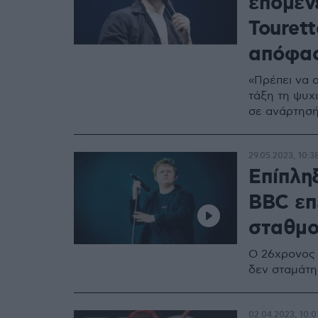
επόμεν
Tourett
απόφασ
«Πρέπει να 
τάξη τη ψυχ
σε ανάρτησή
29.05.2023, 10:3
Επίπλη
BBC επ
σταθμ
Ο 26χρονος 
δεν σταμάτη
02.04.2023, 10:0