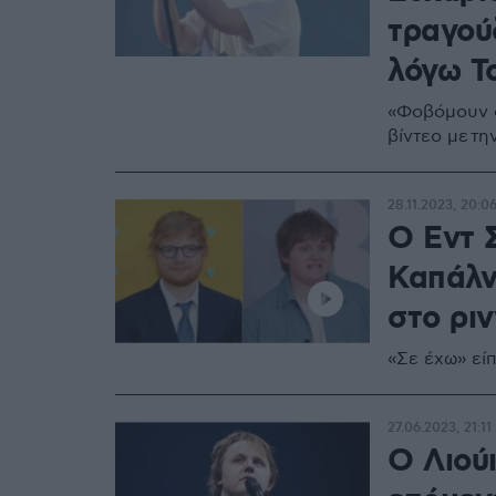
τραγού
λόγω T
«Φοβόμουν ό
βίντεο με τ
28.11.2023, 20:0
Ο Εντ Σ
Καπάλν
στο ριν
«Σε έχω» εί
27.06.2023, 21:11
Ο Λιού