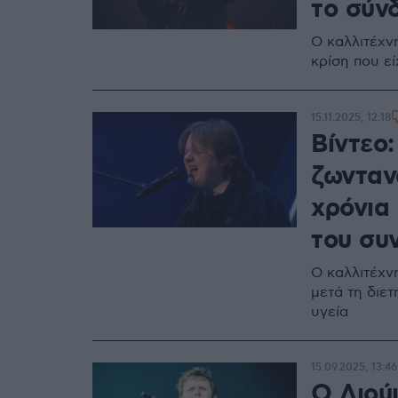
το σύν
Ο καλλιτέχνη
κρίση που ε
15.11.2025, 12:18
Βίντεο
ζωνταν
χρόνια
του συ
Ο καλλιτέχνη
μετά τη διετ
υγεία
15.09.2025, 13:46
Ο Λιούι