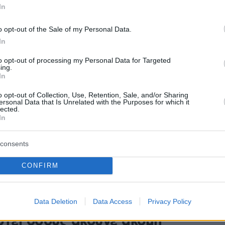
 τη νέα του μουσική και είναι καταπληκτική» δήλωσε
In
φίλος
o opt-out of the Sale of my Personal Data.
In
1
5
εμφάνιση για τον Λιούις
to opt-out of processing my Personal Data for Targeted
ing.
τι έναν χρόνο αφότου
In
ωσε ότι κάνει διάλειμμα για
o opt-out of Collection, Use, Retention, Sale, and/or Sharing
ersonal Data that Is Unrelated with the Purposes for which it
lected.
 υγείας
In
τραγουδιστής, στο Φεστιβάλ του Γκλαστονμπέρι
consents
δηλώσει ότι θα αποσυρθεί για κάποιον καιρό από τη
 λόγω της μάχης του με το Σύνδρομο Tourette
CONFIRM
ί ο Λιούις Καπάλντι -
Data Deletion
Data Access
Privacy Policy
στεί όσους ακούνε ακόμη