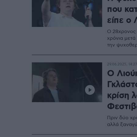
που κα
είπε ο 
Ο 28χρονος 
χρόνια μετά
την ψυχοθερ
29.06.2025, 14:27
Ο Λιού
Γκλάστ
κρίση λ
Φεστιβά
Πριν δύο χρ
αλλά ξαναγύ