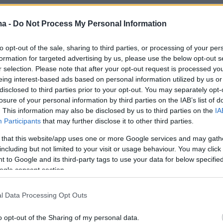
1
λντι επιστρέφει στο
ma -
Do Not Process My Personal Information
ονμπερι δύο χρόνια μετά την
to opt-out of the sale, sharing to third parties, or processing of your per
στη σκηνή του φεστιβάλ λόγω
formation for targeted advertising by us, please use the below opt-out s
r selection. Please note that after your opt-out request is processed y
νδρόμου Tourette
eing interest-based ads based on personal information utilized by us or
disclosed to third parties prior to your opt-out. You may separately opt-
τραγουδιστής είχε μια κρίση μπροστά σε χιλιάδες
losure of your personal information by third parties on the IAB’s list of
νατώντας να ολοκληρώσει την εμφάνισή
. This information may also be disclosed by us to third parties on the
IA
Participants
that may further disclose it to other third parties.
 that this website/app uses one or more Google services and may gath
0
including but not limited to your visit or usage behaviour. You may click 
Καπάλντι: Στα σκαριά η
 to Google and its third-party tags to use your data for below specifi
οφή του τραγουδιστή με το
ogle consent section.
ο Tourette - Ετοιμάζει νέα
l Data Processing Opt Outs
ια
o opt-out of the Sharing of my personal data.