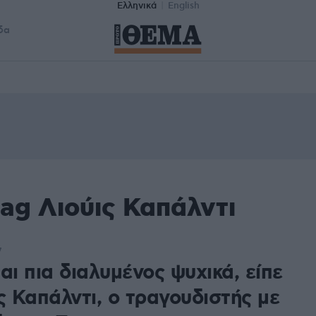
Ελληνικά
English
δα
ag Λιούις Καπάλντι
7
αι πια διαλυμένος ψυχικά, είπε
ς Καπάλντι, ο τραγουδιστής με