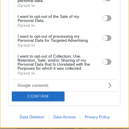
personal data.
grant or deny consent to Google and its third-party tags to
Opted In
use your data for below specified purposes in below Google
consent section.
I want to opt-out of the Sale of my
Personal Data.
Opted In
I want to opt-out of processing my
Personal Data for Targeted Advertising.
Opted In
104
11.08.2020, 10:25
Πόλεμος νεύρων με το Oruc Reis: Πλέει νοτιοδυτικά σε
I want to opt-out of Collection, Use,
ελληνική υφαλοκρηπίδα
Retention, Sale, and/or Sharing of my
Personal Data that Is Unrelated with the
Νέος χάρτης πρόκληση για έρευνες και δίπλα στην
Purposes for which it was collected.
Opted In
Κάρπαθο - Το Oruc Reis συνοδεύεται από πέντε
τουρκικά πολεμικά και δύο μικρότερα ερευνητικά
Google consents
πλοία - Έχει απλώσει καλώδια αλλά δεν κάνει
σεισμικές εργασίες, λένε στην Αθήνα - Το
CONFIRM
παρακολουθούν ελληνικά πολεμικά πλοία
Data Deletion
Data Access
Privacy Policy