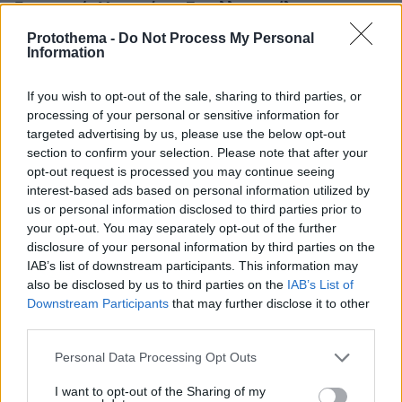
Επικοινωνία Μητσοτάκη - Σακελλαροπούλου για τις
εξελίξεις στην Ανατολική Μεσόγειο
Protothema -
Do Not Process My Personal
Σήμερα ο πρωθυπουργός αναμένεται να έχει γύρο
Information
τηλεφωνικών επαφών με τους πολιτικούς αρχηγούς
ώστε να τους ενημερώσει για την κατάσταση που
If you wish to opt-out of the sale, sharing to third parties, or
επικρατεί στην Ανατολική Μεσόγειο
processing of your personal or sensitive information for
targeted advertising by us, please use the below opt-out
section to confirm your selection. Please note that after your
opt-out request is processed you may continue seeing
interest-based ads based on personal information utilized by
us or personal information disclosed to third parties prior to
your opt-out. You may separately opt-out of the further
disclosure of your personal information by third parties on the
IAB’s list of downstream participants. This information may
also be disclosed by us to third parties on the
IAB’s List of
Downstream Participants
that may further disclose it to other
third parties.
Please note that this website/app uses one or more Google
Personal Data Processing Opt Outs
services and may gather and store information including but
not limited to your visit or usage behaviour. You may click to
I want to opt-out of the Sharing of my