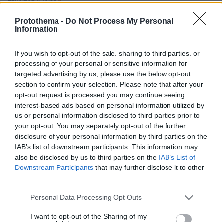
Ηλίας Μπόγδανος για Αλεξάνδρα Εξαρχοπούλου:
Υπάρχει η σκέψη να παντρευτούμε
Protothema -
Do Not Process My Personal
Information
Κάποια στιγμή θα γίνει, είπε ο τραγουδιστής
If you wish to opt-out of the sale, sharing to third parties, or
processing of your personal or sensitive information for
targeted advertising by us, please use the below opt-out
section to confirm your selection. Please note that after your
opt-out request is processed you may continue seeing
interest-based ads based on personal information utilized by
us or personal information disclosed to third parties prior to
your opt-out. You may separately opt-out of the further
disclosure of your personal information by third parties on the
IAB’s list of downstream participants. This information may
also be disclosed by us to third parties on the
IAB’s List of
Downstream Participants
that may further disclose it to other
third parties.
Please note that this website/app uses one or more Google
Personal Data Processing Opt Outs
services and may gather and store information including but
not limited to your visit or usage behaviour. You may click to
I want to opt-out of the Sharing of my