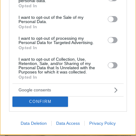
personal data.
grant or deny consent to Google and its third-party tags to
Opted In
use your data for below specified purposes in below Google
consent section.
I want to opt-out of the Sale of my
Personal Data.
Opted In
16
06.10.2024, 18:00
I want to opt-out of processing my
Το φωτογραφικό άλμπουμ από το ταξίδι τoυ Ηλία
Personal Data for Targeted Advertising.
Μπόγδανου και της Αλεξάνδρας Εξαρχοπούλου στο
Opted In
Βιετνάμ
I want to opt-out of Collection, Use,
Δείτε τα στιγμιότυπα που δημοσίευσαν στο Instagram
Retention, Sale, and/or Sharing of my
Personal Data that Is Unrelated with the
από το ταξίδι τους
Purposes for which it was collected.
Opted In
Google consents
CONFIRM
Data Deletion
Data Access
Privacy Policy