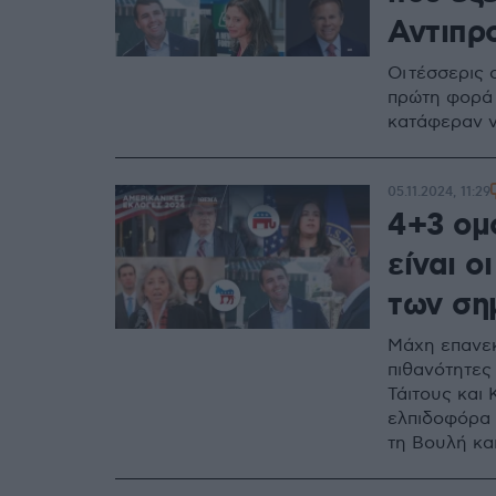
Αντιπρ
Οι τέσσερις
πρώτη φορά 
κατάφεραν 
05.11.2024, 11:29
4+3 ομο
είναι ο
των ση
Μάχη επανεκ
πιθανότητες
Τάιτους και 
ελπιδοφόρα 
τη Βουλή κα