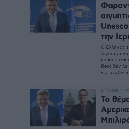
Φαραντ
αιγυπτ
Unesco 
την Ιερ
Ο Έλληνας ε
Αιγύπτου να
ρεπουμπλικα
ίδιος δεν λε
για τα εθνι
01.10.2025, 14:22
Το θέμ
Αμερικ
Μπιλιρ