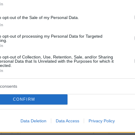
ες από την εκδήλωση
In
o opt-out of the Sale of my Personal Data.
9
In
πιλιράκης: Με Τραμπ πιο
to opt-out of processing my Personal Data for Targeted
 οι ελληνοαμερικανικές σχέσεις
ing.
In
θα θέτει τον Ερντογάν προ των ευθυνών του», λέει
o opt-out of Collection, Use, Retention, Sale, and/or Sharing
κάνος ομοσπονδιακός βουλευτής
ersonal Data that Is Unrelated with the Purposes for which it
lected.
In
1
άκης, Μαλλιωτάκη και άλλοι
consents
ανοί βουλευτές ζητούν
CONFIRM
ωση από τον Μπλίνκεν για τις
ς Τουρκίας-Χαμάς
Data Deletion
Data Access
Privacy Policy
ερώτησης στον ΥΠΕΞ των ΗΠΑ είναι να φανεί η