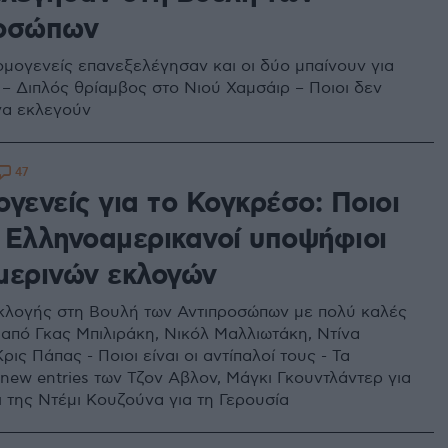
οσώπων
 ομογενείς επανεξελέγησαν και οι δύο μπαίνουν για
– Διπλός θρίαμβος στο Νιού Χαμσάιρ – Ποιοι δεν
να εκλεγούν
47
γενείς για το Κογκρέσο: Ποιοι
ι Ελληνοαμερικανοί υποψήφιοι
μερινών εκλογών
λογής στη Βουλή των Αντιπροσώπων με πολύ καλές
 από Γκας Μπιλιράκη, Νικόλ Μαλλιωτάκη, Ντίνα
Κρις Πάπας - Ποιοι είναι οι αντίπαλοί τους - Τα
new entries των Τζον Αβλον, Μάγκι Γκουντλάντερ για
ι της Ντέμι Κουζούνα για τη Γερουσία