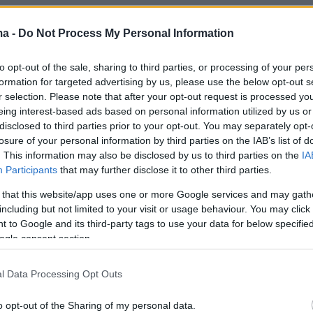
ανική Βουλή ζητά
ma -
Do Not Process My Personal Information
ιοποίηση της Τουρκίας στις
της Μέσης Ανατολής
to opt-out of the sale, sharing to third parties, or processing of your per
formation for targeted advertising by us, please use the below opt-out s
ιο, που υπογράφουν οι Γκας Μπιλιράκης και Μπραν
r selection. Please note that after your opt-out request is processed y
οβλέπει ότι το Στέιτ Ντιπάρτμεντ πρέπει να
eing interest-based ads based on personal information utilized by us or
σει το διπλωματικό καθεστώς της Τουρκίας εντός 90
disclosed to third parties prior to your opt-out. You may separately opt-
losure of your personal information by third parties on the IAB’s list of
. This information may also be disclosed by us to third parties on the
IA
Participants
that may further disclose it to other third parties.
534
5
 that this website/app uses one or more Google services and may gath
τον Πάνο Καμμένο σε event με
including but not limited to your visit or usage behaviour. You may click 
λφοϊλ και την ελληνική
 to Google and its third-party tags to use your data for below specifi
ogle consent section.
ια με νέο μαλλί και...
τερό χαμόγελο
l Data Processing Opt Outs
 σε event της ομογένειας για την ορκωμοσία Τραμπ
o opt-out of the Sharing of my personal data.