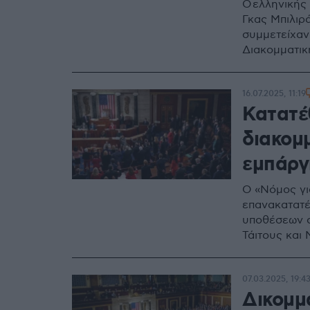
Ο ελληνικής
Γκας Μπιλιρ
συμμετείχαν
Διακομματικ
16.07.2025, 11:19
Κατατέ
διακομ
εμπάργ
Ο «Νόμος γι
επανακατατέ
υποθέσεων σ
Τάιτους και
07.03.2025, 19:4
Δικομμ