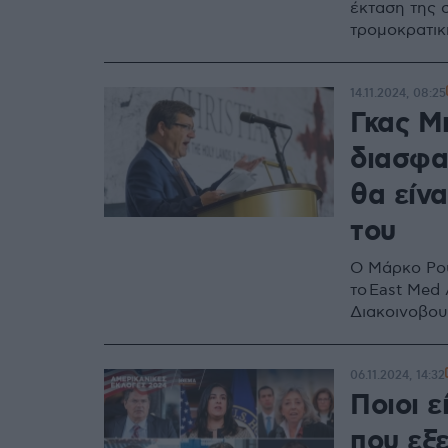
έκταση της 
τρομοκρατι
14.11.2024, 08:25
Γκας Μ
διασφα
θα είν
του
O Μάρκο Ρού
το East Med 
Διακοινοβου
06.11.2024, 14:32
Ποιοι ε
που εξ