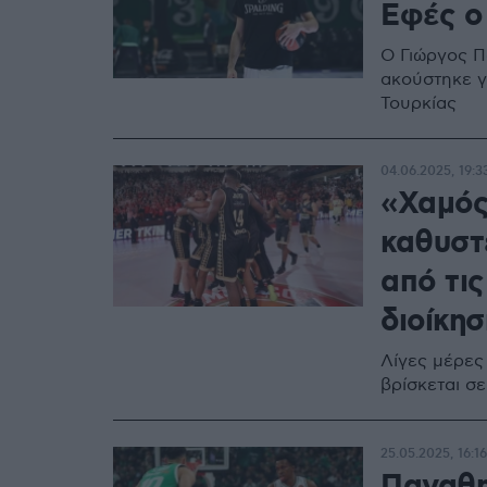
Εφές ο
Ο Γιώργος Π
ακούστηκε γ
Τουρκίας
04.06.2025, 19:3
«Χαμός
καθυστ
από τις
διοίκησ
Λίγες μέρες
βρίσκεται σ
25.05.2025, 16:16