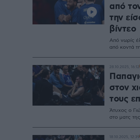
από το
την είσ
βίντεο
Από νωρίς έ
από κοντά τ
28.10.2025, 16:12
Παπαγι
στον χι
τους ε
Άτυχος ο Γι
στο ματς τη
18.10.2025, 12:39