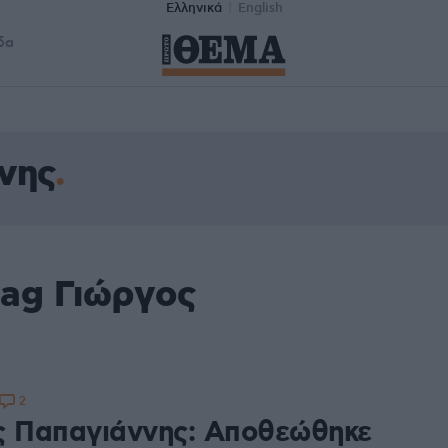
Ελληνικά
English
δα
νης
tag Γιώργος
2
ς Παπαγιάννης: Αποθεώθηκε