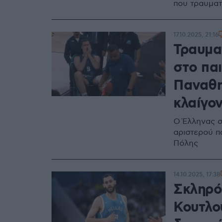
που τραυματ
17.10.2025, 21:16
Τραυμα
στο παι
Παναθη
κλαίγο
O Έλληνας σ
αριστερού π
Πόλης
14.10.2025, 17:38
Σκληρό
Κουτλο