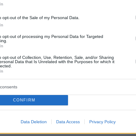
άννη στο Eurobasket η Ελλάδα
In
έντερ της Εφές ανακοίνωσε την απόφασή του να μην
o opt-out of the Sale of my Personal Data.
ην ομάδα του Βασίλη Σπανούλη
In
to opt-out of processing my Personal Data for Targeted
1
ing.
ς Παπαγιάννης: Ανακοινώθηκε
In
 Εφές υπό τους ήχους του...
o opt-out of Collection, Use, Retention, Sale, and/or Sharing
ersonal Data that Is Unrelated with the Purposes for which it
lected.
 - Βίντεο
In
 Αναντολού Εφές για τα επόμενα 2+1 χρόνια είναι με
consents
ότητα ο Έλληνας σέντερ
CONFIRM
6
κό αποχαιρέτισε τον
Data Deletion
Data Access
Privacy Policy
άννη