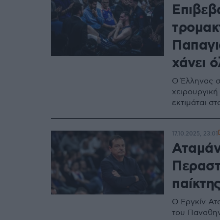
Επιβεβ
τρομακ
Παπαγι
χάνει ό
Ο Έλληνας σ
χειρουργική
εκτιμάται σ
17.10.2025, 23:01
Αταμάν
Περαστ
παίκτη
Ο Εργκίν Ατ
του Παναθην