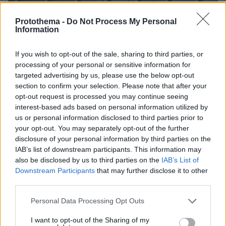
Protothema -
Do Not Process My Personal
06.12.2021, 11:22
Information
Κρατούμενος παρέλαβε κινητά στην τουαλέτα
νοσοκομείου
If you wish to opt-out of the sale, sharing to third parties, or
Οι αστυνομικοί τον έπιασαν στα πράσα
processing of your personal or sensitive information for
targeted advertising by us, please use the below opt-out
section to confirm your selection. Please note that after your
opt-out request is processed you may continue seeing
interest-based ads based on personal information utilized by
us or personal information disclosed to third parties prior to
your opt-out. You may separately opt-out of the further
disclosure of your personal information by third parties on the
IAB’s list of downstream participants. This information may
also be disclosed by us to third parties on the
IAB’s List of
Downstream Participants
that may further disclose it to other
third parties.
Please note that this website/app uses one or more Google
Personal Data Processing Opt Outs
services and may gather and store information including but
not limited to your visit or usage behaviour. You may click to
I want to opt-out of the Sharing of my