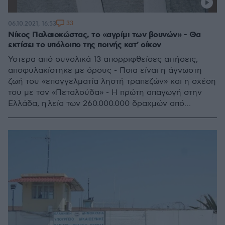
33
06.10.2021, 16:53
Νίκος Παλαιοκώστας, το «αγρίμι των βουνών» - Θα
εκτίσει το υπόλοιπο της ποινής κατ' οίκον
Ύστερα από συνολικά 13 απορριφθείσες αιτήσεις,
αποφυλακίστηκε με όρους - Ποια είναι η άγνωστη
ζωή του «επαγγελματία ληστή τραπεζών» και η σχέση
του με τον «Πεταλούδα» - Η πρώτη απαγωγή στην
Ελλάδα, η λεία των 260.000.000 δραχμών από
τράπεζα και η ποινή φυλάκισης των σχεδόν 200 ετών