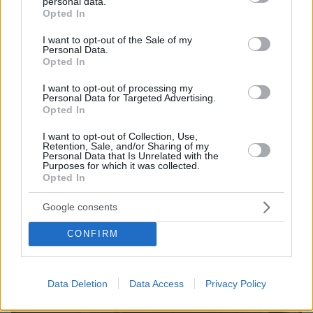
personal data.
grant or deny consent to Google and its third-party tags to
Opted In
use your data for below specified purposes in below Google
consent section.
I want to opt-out of the Sale of my
Personal Data.
Opted In
I want to opt-out of processing my
Personal Data for Targeted Advertising.
Opted In
1
24.11.2021, 16:58
Βρέθηκαν μαχαίρια στις φυλακές Αγίου Στεφάνου
I want to opt-out of Collection, Use,
Έρευνες πραγματοποιήθηκαν στο κατάστημα
Retention, Sale, and/or Sharing of my
Personal Data that Is Unrelated with the
κράτησης της περιοχής - Ποσότητες ηρωίνης
Purposes for which it was collected.
εντοπίστηκαν στο σωφρονιστικό κατάστημα Λάρισας
Opted In
Google consents
CONFIRM
Data Deletion
Data Access
Privacy Policy