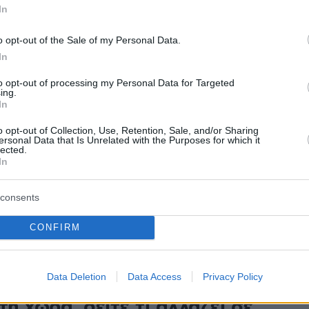
 τη συνολική ευθύνη διαχείρισης
In
o opt-out of the Sale of my Personal Data.
1
9
In
τήμιο Δυτικής Αττικής: Έξι οι
to opt-out of processing my Personal Data for Targeted
ερόμενοι για ανέγερση
ing.
In
ικών εστιών 1.100 κλινών μέσω
o opt-out of Collection, Use, Retention, Sale, and/or Sharing
ersonal Data that Is Unrelated with the Purposes for which it
lected.
In
 Φορέας Σύμπραξης θα επιλεγεί με τη διαδικασία του
κού διαλόγου και θα αναλάβει για διάστημα 27 ετών τη
consents
ματοδότηση, κατασκευή, λειτουργία και συντήρηση
στάσεων
CONFIRM
7
ίζονται 12 φοιτητικές εστίες
Data Deletion
Data Access
Privacy Policy
τη χώρα, δείτε τι αλλάζει σε