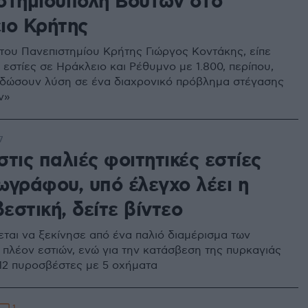
στημιούπολη Βουτών στο
ιο Κρήτης
του Πανεπιστημίου Κρήτης Γιώργος Κοντάκης, είπε
 εστίες σε Ηράκλειο και Ρέθυμνο με 1.800, περίπου,
 δώσουν λύση σε ένα διαχρονικό πρόβλημα στέγασης
ν»
7
τις παλιές φοιτητικές εστίες
ωγράφου, υπό έλεγχο λέει η
στική, δείτε βίντεο
εται να ξεκίνησε από ένα παλιό διαμέρισμα των
 πλέον εστιών, ενώ για την κατάσβεση της πυρκαγιάς
 12 πυροσβέστες με 5 οχήματα