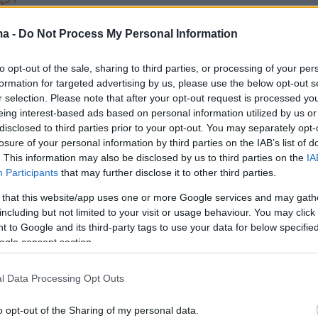
1
Ζαχαράκη: Νέα εποχή για τις
ma -
Do Not Process My Personal Information
κές εστίες, 10.000 νέες κλίνες
to opt-out of the sale, sharing to third parties, or processing of your per
Παιδείας τόνισε ότι το υπουργείο σε συνεργασία με
formation for targeted advertising by us, please use the below opt-out s
ήμια υλοποιεί, με διάθεση σημαντικών πόρων από
r selection. Please note that after your opt-out request is processed y
ματοδοτικά εργαλεία, ένα ευρύ πρόγραμμα
eing interest-based ads based on personal information utilized by us or
ν και αναβαθμίσεων των υφιστάμενων εστιών
disclosed to third parties prior to your opt-out. You may separately opt-
losure of your personal information by third parties on the IAB’s list of
. This information may also be disclosed by us to third parties on the
IA
25
Participants
that may further disclose it to other third parties.
οκοφύλλου: Οι φοιτητικές
 that this website/app uses one or more Google services and may gath
ανακαινίζονται και αποκτούν
including but not limited to your visit or usage behaviour. You may click 
 to Google and its third-party tags to use your data for below specifi
ια και κανόνες
ogle consent section.
του Ιδρύματος Νεολαίας και Διά Βίου Μάθησης
l Data Processing Opt Outs
ιλά για τις συντονισμένες κινήσεις με τις οποίες μετά
 χρόνια μπαίνει τέλος στο καθεστώς των καταλήψεων
o opt-out of the Sharing of my personal data.
κές εστίες - Ο ρόλος του νέου ισχυρού ενιαίου φορέα