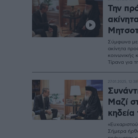
Την πρ
ακίνητ
Μητσοτ
Σύμφωνα με 
ακίνητα προ
κοινωνικής κ
Τίρανα για 
27.01.2025, 12:38
Συνάντ
Μαζί σ
κηδεία
«Ευχαριστού
Σήμερα ήρθα