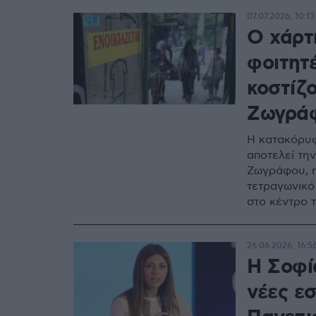
07.07.2026, 10:13
Ο χάρτη
φοιτητ
κοστίζο
Ζωγράφ
Η κατακόρυφ
αποτελεί τη
Ζωγράφου, η
τετραγωνικό 
στο κέντρο 
26.06.2026, 16:5
Η Σοφί
νέες ε