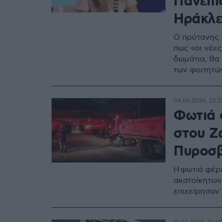
Πανεπι
Ηράκλε
Ο πρύτανης 
πως «οι νέες
δωμάτια, θα
των φοιτητώ
04.06.2026, 22:2
Φωτιά σ
στου Ζ
Πυροσβε
Η φωτιά φέρ
ακατοίκητων
επιχείρησαν