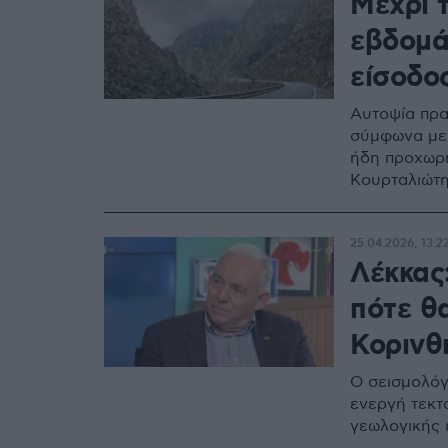
Μέχρι 
εβδομά
είσοδο
Αυτοψία πρα
σύμφωνα με 
ήδη προχωρή
Κουρταλιώτ
25.04.2026, 13:2
Λέκκας
πότε θα
Κορινθ
Ο σεισμολόγο
ενεργή τεκτο
γεωλογικής 