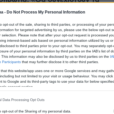
σπρωτία: «Θα συνεχιστούν τα
ενα, πρόκειται για σμηνοσειρά»
ma -
Do Not Process My Personal Information
από την άποψη της εξέλιξης του φαινομένου», είπε
 Γεωλογίας και Διαχείρισης Φυσικών Καταστροφών
to opt-out of the sale, sharing to third parties, or processing of your per
formation for targeted advertising by us, please use the below opt-out s
r selection. Please note that after your opt-out request is processed y
18
eing interest-based ads based on personal information utilized by us or
 Αττική κινδυνεύει με λειψυδρία
disclosed to third parties prior to your opt-out. You may separately opt-
losure of your personal information by third parties on the IAB’s list of
ς έντονες βροχοπτώσεις - Τι
. This information may also be disclosed by us to third parties on the
IA
Participants
that may further disclose it to other third parties.
Λέκκας για τους ταμιευτήρες
 that this website/app uses one or more Google services and may gath
including but not limited to your visit or usage behaviour. You may click 
 to Google and its third-party tags to use your data for below specifi
 εξήγησε ότι η ποσότητα νερού που πέφτει δεν
ogle consent section.
ι άμεσα - Ο ρόλος των μικρών φραγμάτων και της
ης της απορροής
l Data Processing Opt Outs
o opt-out of the Sharing of my personal data.
38