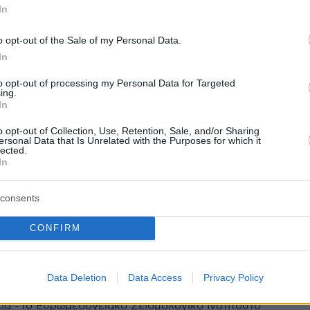
ς Λέκκας για τη λειψυδρία:
In
ναι εύκολη λύση η αφαλάτωση,
o opt-out of the Sale of my Personal Data.
In
τουν τεράστια προβλήματα
to opt-out of processing my Personal Data for Targeted
του ΟΑΣΠ υπογραμμίζει την ανάγκη άμεσου
ing.
In
 συντονισμένης αξιοποίησης υπόγειων υδροφορέων
ικής εφαρμογής αφαλάτωσης, ώστε η χώρα να μην
o opt-out of Collection, Use, Retention, Sale, and/or Sharing
μέτωπη με σοβαρές ελλείψεις τα επόμενα χρόνια
ersonal Data that Is Unrelated with the Purposes for which it
lected.
In
17
0
 4,5 Ρίχτερ βορειοδυτικά της
consents
 - Αισθητή στις γύρω περιοχές
CONFIRM
ση
protothema: Ο σεισμός εκδηλώθηκε πάνω στο μεγάλο
Data Deletion
Data Access
Privacy Policy
ς-Χρυσούπολης-Καβάλας, ήταν ιδιαίτερα έντονος με
εια - Το Ευρωμεσογειακό Σεισμολογικό Ινστιτούτο