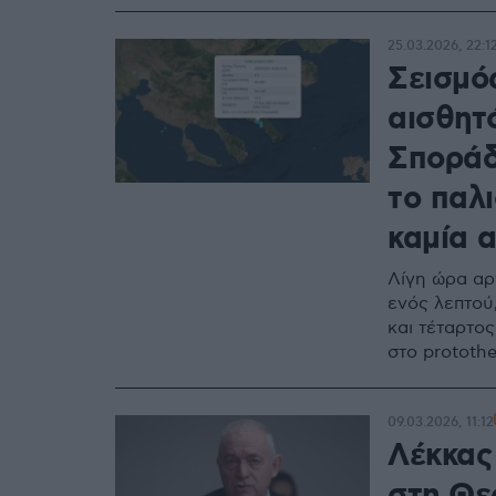
25.03.2026, 22:1
Σεισμός
αισθητ
Σποράδ
το παλι
καμία α
Λίγη ώρα αρ
ενός λεπτού,
και τέταρτος
στο prototh
09.03.2026, 11:12
Λέκκας 