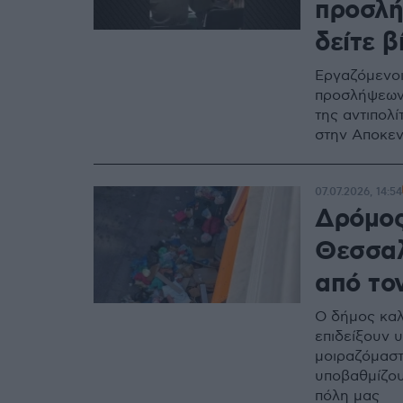
προσλή
δείτε β
Εργαζόμενοι
προσλήψεων 
της αντιπολ
στην Αποκεν
07.07.2026, 14:54
Δρόμος
Θεσσαλ
από το
Ο δήμος καλ
επιδείξουν 
μοιραζόμαστ
υποβαθμίζου
πόλη μας