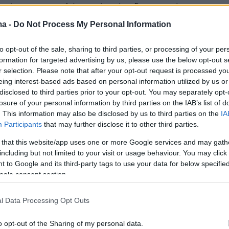
κατάσταση της κολώνας, είχε γίνει διαγωνισμός το
αλοκαίρι και βρέθηκε ανάδοχος, ωστόσο δεν έχει
ma -
Do Not Process My Personal Information
η διαδικασία λόγω ένστασης εργολάβου
to opt-out of the sale, sharing to third parties, or processing of your per
formation for targeted advertising by us, please use the below opt-out s
297
r selection. Please note that after your opt-out request is processed y
στην Καβάλα: Πέθανε ξαφνικά η
eing interest-based ads based on personal information utilized by us or
κνη μητέρα που εργαζόταν στην
disclosed to third parties prior to your opt-out. You may separately opt-
losure of your personal information by third parties on the IAB’s list of
τητα και είχε γίνει viral στο
. This information may also be disclosed by us to third parties on the
IA
Participants
that may further disclose it to other third parties.
 that this website/app uses one or more Google services and may gath
ρασταμάτη «υπήρξε παράδειγμα υπαλλήλου που
including but not limited to your visit or usage behaviour. You may click 
αθήκον και με την καθημερινή της παρουσία ανέδειξε
 to Google and its third-party tags to use your data for below specifi
της προσφοράς», δηλώνει ο δήμαρχος Καβάλας
ogle consent section.
l Data Processing Opt Outs
233
8
ς Αμοργού πάει στον
o opt-out of the Sharing of my personal data.