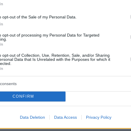
ελέα τον Ιάσονα
In
λόπουλο για τα επεισόδια στο
o opt-out of the Sale of my Personal Data.
In
ρι της «ψημένης»
to opt-out of processing my Personal Data for Targeted
γλεντιού, στις 2.30 τα ξημερώματα της 26ης Ιουλίου,
ing.
ν φώναξε «λευτεριά στην Παλαιστίνη» - Ο
In
ς απάντησε «λευτεριά στην Κύπρο» και στη συνέχεια
o opt-out of Collection, Use, Retention, Sale, and/or Sharing
πληκτισμοί που μεταφέρθηκαν στο λιμάνι των
ersonal Data that Is Unrelated with the Purposes for which it
lected.
In
4
3
consents
διακή επιχείρηση καθαρισμού
CONFIRM
ου Χανίων σε σπίτι -
δότοπο - Επιτέθηκε σε υπάλληλο
Data Deletion
Data Access
Privacy Policy
τήτρια