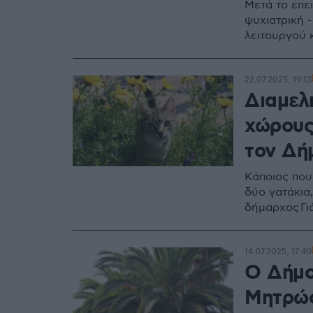
Μετά το επε
ψυχιατρική -
λειτουργού 
22.07.2025, 19:13
Διαμελ
χώρους
τον Δή
Κάποιος που
δύο γατάκια,
δήμαρχος Γι
14.07.2025, 17:40
Ο Δήμο
Μητρώο