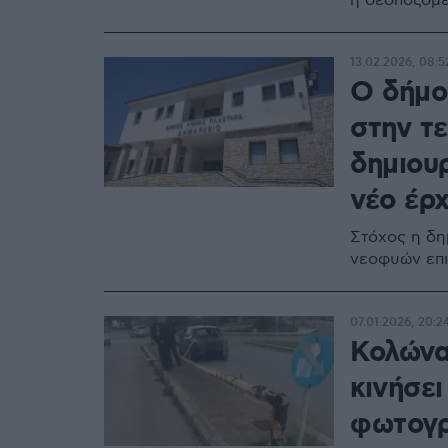
ή δεσποζόμ
13.02.2026, 08:5
Ο δήμο
στην τ
δημιουρ
νέο έρχ
Στόχος η δη
νεοφυών επι
07.01.2026, 20:2
Κολώνα
κινήσει
φωτογρ