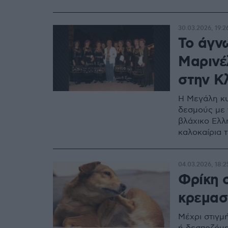
30.03.2026, 19:2
Το άγν
Μαρινέ
στην Κ
Η Μεγάλη κυ
δεσμούς με 
βλάχικο Ελλη
καλοκαίρια 
04.03.2026, 18:2
Φρίκη 
κρεμασ
Μέχρι στιγμή