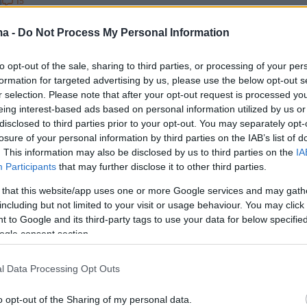
15
4
να Στικούδη για Βαγγέλη
ma -
Do Not Process My Personal Information
: Κατάλαβα από την πρώτη
to opt-out of the sale, sharing to third parties, or processing of your per
α ότι είναι ο άνθρωπός μου
formation for targeted advertising by us, please use the below opt-out s
r selection. Please note that after your opt-out request is processed y
 15 χρόνια, γνώρισα νωρίς τον άνθρωπό μου, είναι και
eing interest-based ads based on personal information utilized by us or
αυτό, πρόσθεσε
disclosed to third parties prior to your opt-out. You may separately opt-
losure of your personal information by third parties on the IAB’s list of
. This information may also be disclosed by us to third parties on the
IA
4
2
Participants
that may further disclose it to other third parties.
τε ελεύθεροι άνθρωποι, παρόλο
 that this website/app uses one or more Google services and may gath
μαστε παντρεμένοι», ανέφερε η
including but not limited to your visit or usage behaviour. You may click 
 to Google and its third-party tags to use your data for below specifi
να Στικούδη για τον Βαγγέλη
ogle consent section.
l Data Processing Opt Outs
τρια περιέγραψε τη σχέση με τον σύζυγό της
o opt-out of the Sharing of my personal data.