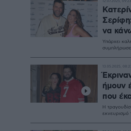
12.07.2025, 09:2
Κατερί
Σερίφη:
να κάν
Υπάρχει καλή
συμπλήρωσε 
13.05.2025, 08:2
Έκρινα
ήμουν 
που έκα
Η τραγουδίσ
εκνευρισμό 