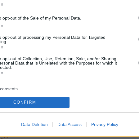
In
26
ε η βάφτιση του γιου της
o opt-out of the Sale of my Personal Data.
νας Στικούδη - Οι φωτογραφίες
In
έβασε
to opt-out of processing my Personal Data for Targeted
ing.
In
παιδί της με τον Βαγγέλη Σερίφη πήρε το όνομα
o opt-out of Collection, Use, Retention, Sale, and/or Sharing
ersonal Data that Is Unrelated with the Purposes for which it
lected.
In
23
23
ς για Στικούδη - Σερίφη: 15
consents
μαζί, 6 χρόνια γάμου, 2 παιδιά,
CONFIRM
ι και ατελείωτη αγάπη
νάρτηση που έκανε ο σύζυγος της τραγουδίστριας
Data Deletion
Data Access
Privacy Policy
31