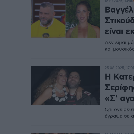
16.10.2025, 13:40
Βαγγέλ
Στικού
είναι ε
Δεν είμαι μ
και μουσικό
25.08.2025, 17:0
Η Κατε
Σερίφη
«Σ' αγ
Ό,τι ονειρεύ
έγραψε σε α