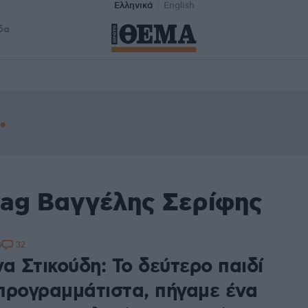
Ελληνικά
English
δα
tag Βαγγέλης Σερίφης
32
9
α Στικούδη: Το δεύτερο παιδί
προγραμμάτιστα, πήγαμε ένα