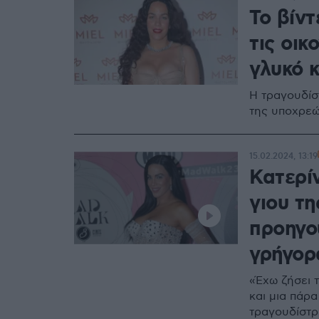
Το βίντ
τις οικ
γλυκό κ
Η τραγουδίσ
της υποχρεώ
15.02.2024, 13:19
Κατερίν
γιου τη
προηγο
γρήγορ
«Έχω ζήσει 
και μια πάρ
τραγουδίστρ