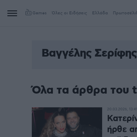
Games
Όλες οι Ειδήσεις
Ελλάδα
Πρωτοσέλι
Βαγγέλης Σερίφης
Όλα τα άρθρα του 
20.03.2026, 13:4
Κατερίν
ήρθε α