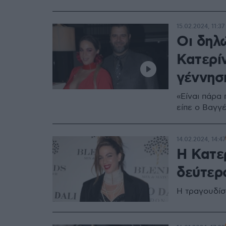
15.02.2024, 11:37
Οι δηλ
Κατερίν
γέννησ
«Είναι πάρα 
είπε ο Βαγγ
14.02.2024, 14:47
Η Κατε
δεύτερο
Η τραγουδίσ