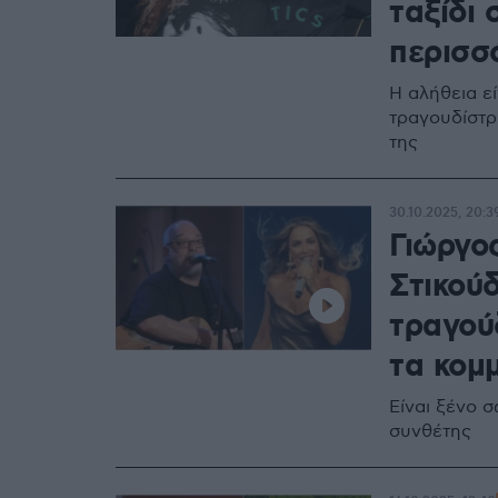
ταξίδι
περισσ
Η αλήθεια εί
τραγουδίστρ
της
30.10.2025, 20:3
Γιώργο
Στικού
τραγού
τα κομ
Είναι ξένο 
συνθέτης