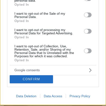
personal data.
grant or deny consent to Google and its third-party tags to
Opted In
use your data for below specified purposes in below Google
consent section.
I want to opt-out of the Sale of my
Personal Data.
Opted In
I want to opt-out of processing my
Personal Data for Targeted Advertising.
Opted In
I want to opt-out of Collection, Use,
11
30.05.2025, 20:33
Retention, Sale, and/or Sharing of my
Όταν χώρισα από τον πρώτο μου σύζυγο, έμεινα χωρίς
Personal Data that Is Unrelated with the
Purposes for which it was collected.
λεφτά, δεν με βοήθησε κανένας, εξομολογήθηκε η
Opted In
Άννα Φόνσου
Ούτε ένας δεν με πήρε ποτέ τηλέφωνο να μου
Google consents
πει «Άννα, τι γίνεται τώρα; Πού είσαι;» συμπλήρωσε
CONFIRM
Data Deletion
Data Access
Privacy Policy