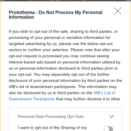
Protothema -
Do Not Process My Personal
Information
7
10.07.2025, 21:57
Η Άννα Φόνσου έσβησε την τούρτα των γενεθλίων της
If you wish to opt-out of the sale, sharing to third parties, or
φορώντας μαγιό - Δείτε φωτογραφίες
processing of your personal or sensitive information for
targeted advertising by us, please use the below opt-out
Η ηθοποιός έκλεισε τα 86 της χρόνια
section to confirm your selection. Please note that after your
opt-out request is processed you may continue seeing
interest-based ads based on personal information utilized by
us or personal information disclosed to third parties prior to
your opt-out. You may separately opt-out of the further
disclosure of your personal information by third parties on the
IAB’s list of downstream participants. This information may
also be disclosed by us to third parties on the
IAB’s List of
Downstream Participants
that may further disclose it to other
third parties.
Please note that this website/app uses one or more Google
Personal Data Processing Opt Outs
services and may gather and store information including but
not limited to your visit or usage behaviour. You may click to
I want to opt-out of the Sharing of my