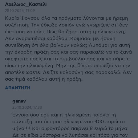
Αχελωος_Καστελι
25.10.2024, 17:09
Κυρία Φονσου όλα τα πράγματα λύνονται με ήρεμη
συζήτηση. Την έδιωξε λοιπόν ενώ γνωρίζεις ότι δεν
έχει που να πάει. Πως θα ζήσει αυτή η ηλικιωμένη;
Δεν αναρωτιέσαι καθόλου; Κοιμάσαι με ήσυχη
συνείδηση ότι όλα βαίνουν καλώς; Λυπάμαι για αυτή
την άκαρδη πράξη σας και σας παρακαλώ να το ξανά
σκεφτείτε εσείς και το συμβούλιο σας και να πάρετε
πίσω την ηλικιωμένη. Μην της δίνετε σπρωξιά να την
αποτέλειωσετε. Δείξτε καλοσύνη σας παρακαλώ. Δεν
σας τιμά καθόλου αυτή η πράξη.
ΑΠΑΝΤΗΣΗ
ganav
25.10.2024, 17:33
Έννοια σου εσύ και η ηλικιωμένη παίρνει τη
σύνταξη του άπορου ηλικιωμένου 400 ευρώ το
μήνα!!!! Και ο φαντάρος παίρνει 8 ευρώ το μήνα.
Δε σε είδα μάστορα να λυπάσαι και τόσο για τον