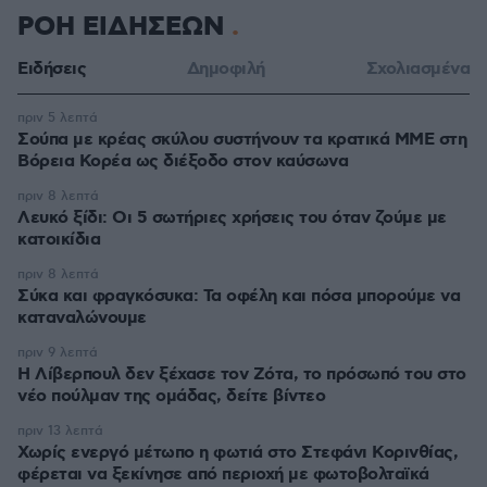
ΡΟΗ ΕΙΔΗΣΕΩΝ
Ειδήσεις
Δημοφιλή
Σχολιασμένα
πριν 5 λεπτά
Σούπα με κρέας σκύλου συστήνουν τα κρατικά ΜΜΕ στη
Βόρεια Κορέα ως διέξοδο στον καύσωνα
πριν 8 λεπτά
Λευκό ξίδι: Οι 5 σωτήριες χρήσεις του όταν ζούμε με
κατοικίδια
πριν 8 λεπτά
Σύκα και φραγκόσυκα: Τα οφέλη και πόσα μπορούμε να
καταναλώνουμε
πριν 9 λεπτά
Η Λίβερπουλ δεν ξέχασε τον Ζότα, το πρόσωπό του στο
νέο πούλμαν της ομάδας, δείτε βίντεο
πριν 13 λεπτά
Χωρίς ενεργό μέτωπο η φωτιά στο Στεφάνι Κορινθίας,
φέρεται να ξεκίνησε από περιοχή με φωτοβολταϊκά