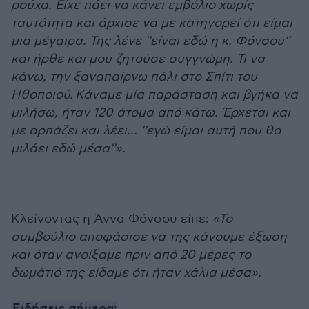
ρούχα. Είχε πάει να κάνει εμβόλιο χωρίς
ταυτότητα και άρχισε να με κατηγορεί ότι είμαι
μια μέγαιρα. Της λένε ''είναι εδώ η κ. Φόνσου''
και ήρθε και μου ζητούσε συγγνώμη. Τι να
κάνω, την ξαναπαίρνω πάλι στο Σπίτι του
Ηθοποιού. Κάναμε μία παράσταση και βγήκα να
μιλήσω, ήταν 120 άτομα από κάτω. Έρχεται και
με αρπάζει και λέει… ''εγώ είμαι αυτή που θα
μιλάει εδώ μέσα''».
Κλείνοντας η Άννα Φόνσου είπε:
«Το
συμβούλιο αποφάσισε να της κάνουμε έξωση
και όταν ανοίξαμε πριν από 20 μέρες το
δωμάτιό της είδαμε ότι ήταν χάλια μέσα».