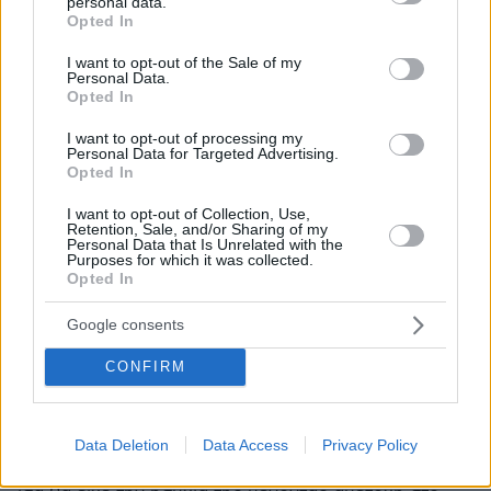
personal data.
Νικολαϊδου, η οποία, απ΄ο,τι ακούμε και απο τις δυο
grant or deny consent to Google and its third-party tags to
Opted In
πλευρές, ενώ επι 8,5 χρόνια έμενε, κατοικούσε και
use your data for below specified purposes in below Google
τρεφόταν ανέξοδα μεν γι΄αυτήν με δαπάνη της κας
consent section.
I want to opt-out of the Sale of my
Personal Data.
Φόνσου όμως, βρήκε σαν καλύτερη ανταμοιβή να
Opted In
βγεί και να την ξεφωνίσει στα κανάλια? Και πως
γνωρίζετε εσείς ότι δεν ήταν μία μόνιμη ενόχληση
I want to opt-out of processing my
για τους υπόλοιπους κατοίκους στο Σπίτι του
Personal Data for Targeted Advertising.
Opted In
Ηθοποιού , μια γυναικα η οποία μάλλον δεν υπήρξε
ποτά ηθοποιός - την είχατε ακούσει ποτέ εσείς?
I want to opt-out of Collection, Use,
Retention, Sale, and/or Sharing of my
ΑΠΑΝΤΗΣΗ
Personal Data that Is Unrelated with the
Purposes for which it was collected.
Opted In
Google consents
τελικά
CONFIRM
25.10.2024, 20:09
κάτι τέτοια θέματα αποθαρρύνουν από τον
εθελοντισμό. Η κ. Φόνσου προσφέρει τον χρόνο της
και την ενέργειά της χρόνια τώρα σε αυτό το
Data Deletion
Data Access
Privacy Policy
εγχείρημα. Δεν νομίζω ότι έχει κάτι να κερδίσει. Ίσα