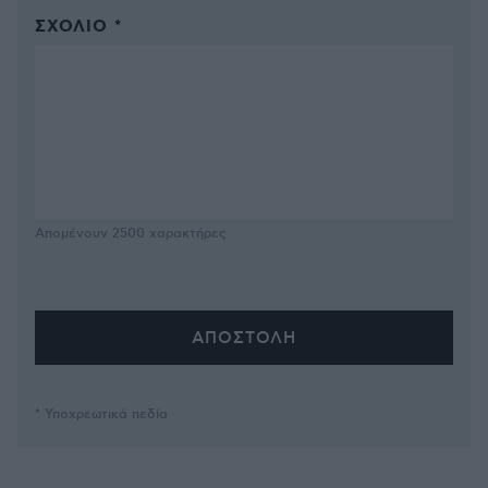
ΣΧΌΛΙΟ *
Απομένουν
2500
χαρακτήρες
* Υποχρεωτικά πεδία