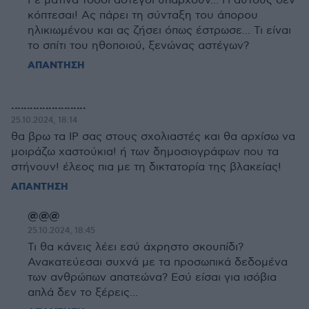
Ρε ματίνα τόσοι άστεγοι υπάρχουν... Γι αυτούς δεν
κόπτεσαι! Ας πάρει τη σύνταξη του άπορου
ηλικιωμένου και ας ζήσει όπως έστρωσε... Τι είναι
το σπίτι του ηθοποιού, ξενώνας αστέγων?
ΑΠΑΝΤΗΣΗ
........................
25.10.2024, 18:14
θα βρω τα IP σας στους σχολιαστές και θα αρχίσω να
μοιράζω χαστούκια! ή των δημοσιογράφων που τα
στήνουν! έλεος πια με τη δικτατορία της βλακείας!
ΑΠΑΝΤΗΣΗ
@@@
25.10.2024, 18:45
Τι θα κάνεις λέει εσύ άχρηστο σκουπίδι?
Ανακατεύεσαι συχνά με τα προσωπικά δεδομένα
των ανθρώπων απατεώνα? Εσύ είσαι για ισόβια
απλά δεν το ξέρεις...