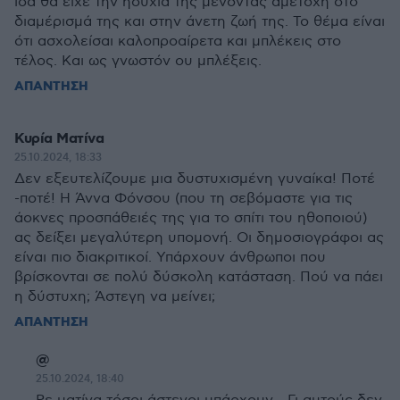
ίσα θα είχε την ησυχία της μένοντας αμέτοχη στο
διαμέρισμά της και στην άνετη ζωή της. Το θέμα είναι
ότι ασχολείσαι καλοπροαίρετα και μπλέκεις στο
τέλος. Και ως γνωστόν ου μπλέξεις.
ΑΠΑΝΤΗΣΗ
Κυρία Ματίνα
25.10.2024, 18:33
Δεν εξευτελίζουμε μια δυστυχισμένη γυναίκα! Ποτέ
-ποτέ! Η Άννα Φόνσου (που τη σεβόμαστε για τις
άοκνες προσπάθειές της για το σπίτι του ηθοποιού)
ας δείξει μεγαλύτερη υπομονή. Οι δημοσιογράφοι ας
είναι πιο διακριτικοί. Υπάρχουν άνθρωποι που
βρίσκονται σε πολύ δύσκολη κατάσταση. Πού να πάει
η δύστυχη; Άστεγη να μείνει;
ΑΠΑΝΤΗΣΗ
@
25.10.2024, 18:40