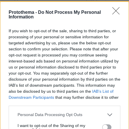
Υπουργείο πολιτισμού. Κανένας έλεγχος γίνεται?
Protothema -
Do Not Process My Personal
ΑΠΑΝΤΗΣΗ
Information
Σακίλ
If you wish to opt-out of the sale, sharing to third parties, or
26.10.2024, 00:10
processing of your personal or sensitive information for
Κουμ και Κουν Καν... Από καθαρισμούς εσωτερικών
targeted advertising by us, please use the below opt-out
χώρων. Να έχει κάνει ποτέ της καμία εκεί μέσα ;
section to confirm your selection. Please note that after your
Καλά για εξωτερικούς χώρους, δεν το συζητάμε
opt-out request is processed you may continue seeing
interest-based ads based on personal information utilized by
καν... Ξεκινήστε τώρα στα γεράματα, το Hung Gar
us or personal information disclosed to third parties prior to
Kung Fu μεταξύ σας όλες. Το ίδιο είναι...
your opt-out. You may separately opt-out of the further
ΑΠΑΝΤΗΣΗ
disclosure of your personal information by third parties on the
IAB’s list of downstream participants. This information may
also be disclosed by us to third parties on the
IAB’s List of
Λεφτα υπαρχουν
Downstream Participants
that may further disclose it to other
25.10.2024, 22:05
third parties.
κυρία Μαρία μου, πως γνωρίζετε ότι η ζωή στάθηκε
άδικη στην συγκεριμμένη, εδω υπάρχουν πάμπολλοι
Please note that this website/app uses one or more Google
Personal Data Processing Opt Outs
άστεγοι, σε όοολους φάνηκε άδικη η ζωή ή μήπως
services and may gather and store information including but
έχουν και αυτοί μερίδιο ευθύνης, όπως η κα
not limited to your visit or usage behaviour. You may click to
I want to opt-out of the Sharing of my