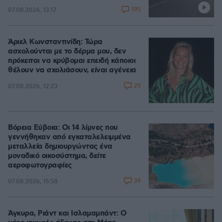
195
07.08.2026, 13:17
Άριελ Κωνσταντινίδη: Τώρα
ασχολούνται με το δέρμα μου, δεν
πρόκειται να κρύβομαι επειδή κάποιοι
θέλουν να σχολιάσουν, είναι αγένεια
29
07.08.2026, 12:23
Βόρεια Εύβοια: Οι 14 λίμνες που
γεννήθηκαν από εγκαταλελειμμένα
μεταλλεία δημιουργώντας ένα
μοναδικό οικοσύστημα, δείτε
αεροφωτογραφίες
39
07.08.2026, 15:58
Άγκυρα, Ριάντ και Ισλαμαμπάντ: Ο