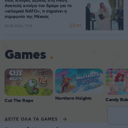
νέος ισχυρός άξονας στη Μέση
Ανατολή ανοίγει τον δρόμο για το
«ισλαμικό ΝΑΤΟ», τι σημαίνει η
συμφωνία της Μέκκας
107
07.08.2026, 17:19
Games
Northern Heights
Candy Bub
Cut The Rope
ΔΕΙΤΕ ΟΛΑ ΤΑ GAMES