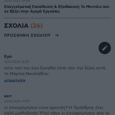
26.07.2026, 09:54
Επαγγελματική Εκπαίδευση & Εξειδίκευση: Το Mοντέλο που
σε Bάζει στην Aγορά Eργασίας
ΣΧΟΛΙΑ
(26)
ΠΡΟΣΘΗΚΗ ΣΧΟΛΙΟΥ
Εγώ
26.10.2024, 16:23
ούτε που την έχω ξαναδεί ούτε που την ξέρω αυτή
τη Μαρίνα Νικολαΐδου
ΑΠΑΝΤΗΣΗ
κειτ
26.10.2024, 09:07
οι επιχορηγήσεις είναι αρκετές? Η Πρόεδρος έχει
καλή μισθοδοσία ?Που πάνε οι επιχορηγήσεις από το