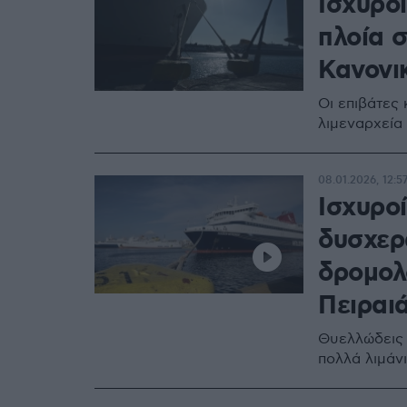
Ισχυρο
πλοία σ
Κανονι
Οι επιβάτες
λιμεναρχεία 
08.01.2026, 12:5
Ισχυρο
δυσχερ
δρομολ
Πειραιά
Θυελλώδεις 
πολλά λιμάν