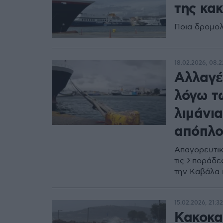
της κακ
Ποια δρομολ
18.02.2026, 08:2
Αλλαγέ
λόγω τ
λιμάνι
απόπλο
Απαγορευτικ
τις Σποράδες
την Καβάλα 
15.02.2026, 21:32
Κακοκα