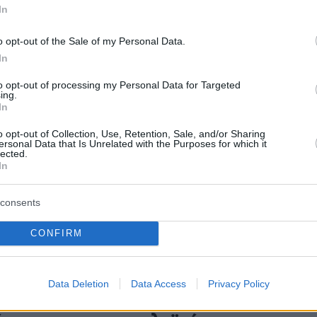
η λόγω δυσμενών καιρικών
In
κών
o opt-out of the Sale of my Personal Data.
ραμμή για Ζάκυνθο, Κεφαλονιά - Οι καιρικές συνθήκες
In
αστούν το πρωί της Πέμπτης, ανακοίνωσε η Levante
to opt-out of processing my Personal Data for Targeted
ing.
In
o opt-out of Collection, Use, Retention, Sale, and/or Sharing
ίστανται τα ακτοπλοϊκά
ersonal Data that Is Unrelated with the Purposes for which it
lected.
In
όγια μετά τους ισχυρούς
ς
consents
αλαιπωρία χιλιάδων ταξιδιωτών - Οι ακτοπλοϊκές
CONFIRM
υστήνουν στους ταξιδιώτες να παραμένουν σε διαρκή
 πριν την αναχώρησή τους
Data Deletion
Data Access
Privacy Policy