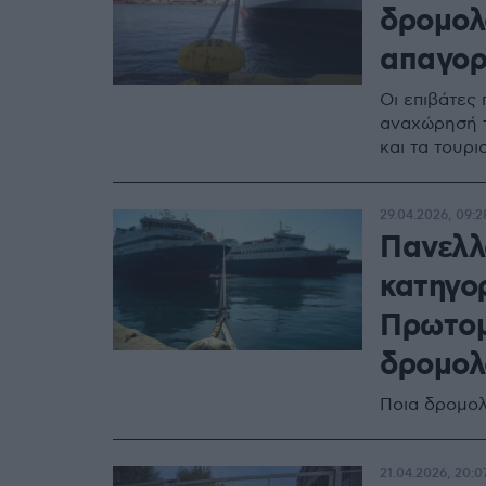
δρομολ
απαγορ
Οι επιβάτες 
αναχώρησή τ
και τα τουρι
29.04.2026, 09:2
Πανελλα
κατηγο
Πρωτομ
δρομολ
Ποια δρομολ
21.04.2026, 20:0