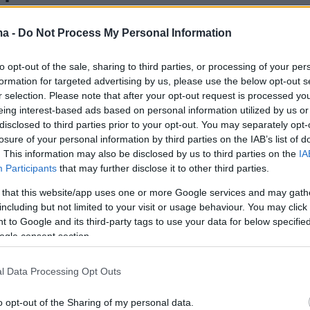
οπλοϊκά δρομολόγια, επιμένουν
ma -
Do Not Process My Personal Information
ροί άνεμοι
to opt-out of the sale, sharing to third parties, or processing of your per
μοι έως 9 μποφόρ στο ανατολικό Αιγαίο
formation for targeted advertising by us, please use the below opt-out s
ικά σε Λαύριο και Αλεξανδρούπολη
r selection. Please note that after your opt-out request is processed y
eing interest-based ads based on personal information utilized by us or
disclosed to third parties prior to your opt-out. You may separately opt-
0
losure of your personal information by third parties on the IAB’s list of
 τα πλοία στον Πειραιά λόγω
. This information may also be disclosed by us to third parties on the
IA
ας, κανονικά τα δρομολόγια από
Participants
that may further disclose it to other third parties.
α
 that this website/app uses one or more Google services and may gath
including but not limited to your visit or usage behaviour. You may click 
 to Google and its third-party tags to use your data for below specifi
ολόγια που επηρεάζονται
ogle consent section.
5
l Data Processing Opt Outs
 παραμένουν τα πλοία στην
o opt-out of the Sharing of my personal data.