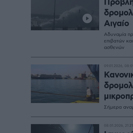
Προβλή
δρομολ
Αιγαίο
Αδυναμία πρ
επιβατών και
ασθενών
09.01.2026, 08:0
Κανονι
δρομολ
μικροπ
Σήμερα αναμ
08.01.2026, 21:21