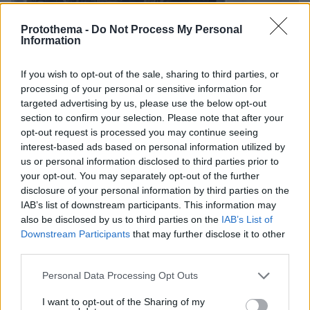
Protothema -
Do Not Process My Personal
Information
If you wish to opt-out of the sale, sharing to third parties, or
processing of your personal or sensitive information for
targeted advertising by us, please use the below opt-out
section to confirm your selection. Please note that after your
opt-out request is processed you may continue seeing
interest-based ads based on personal information utilized by
2
07.04.2025, 22:10
us or personal information disclosed to third parties prior to
Γερμανία: Αστυνομικό μπλόκο σε φορτηγό που
your opt-out. You may separately opt-out of the further
μετέφερε άγρια ζώα από την Ολλανδία
disclosure of your personal information by third parties on the
IAB’s list of downstream participants. This information may
Tο φορτηγό μετέφερε δύο ζέβρες, μια αντιλόπη, έξι
also be disclosed by us to third parties on the
IAB’s List of
μαϊμούδες, έναν κύκνο, ένα γεράκι και μια
Downstream Participants
that may further disclose it to other
αφρικανική αγριόγατα
third parties.
Please note that this website/app uses one or more Google
Personal Data Processing Opt Outs
services and may gather and store information including but
not limited to your visit or usage behaviour. You may click to
I want to opt-out of the Sharing of my