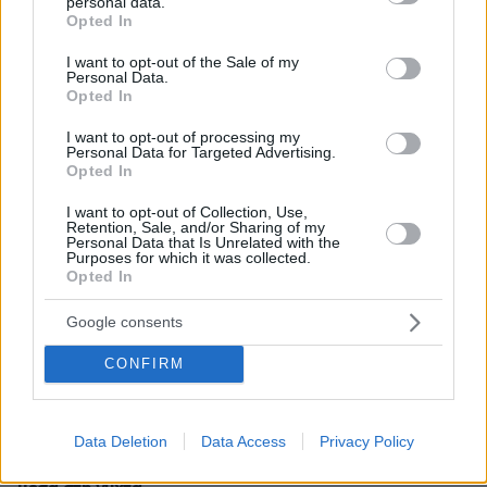
personal data.
grant or deny consent to Google and its third-party tags to
Opted In
use your data for below specified purposes in below Google
consent section.
I want to opt-out of the Sale of my
Personal Data.
Opted In
I want to opt-out of processing my
Personal Data for Targeted Advertising.
Opted In
I want to opt-out of Collection, Use,
Retention, Sale, and/or Sharing of my
Personal Data that Is Unrelated with the
Purposes for which it was collected.
Opted In
Google consents
CONFIRM
35
13.03.2025, 09:54
Data Deletion
Data Access
Privacy Policy
Το βίντεο που εξόργισε τους Αυστραλούς: Αμερικανίδα
influencer αρπάζει μικρό γουόμπατ από τη μαμά του