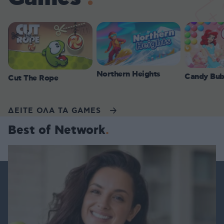
Northern Heights
Candy Bub
Cut The Rope
ΔΕΙΤΕ ΟΛΑ ΤΑ GAMES
Best of Network