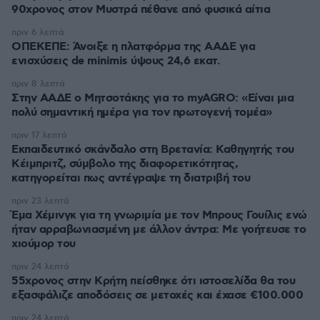
90χρονος στον Μυστρά πέθανε από φυσικά αίτια
πριν 6 λεπτά
ΟΠΕΚΕΠΕ: Άνοιξε η πλατφόρμα της ΑΑΔΕ για
ενισχύσεις de minimis ύψους 24,6 εκατ.
πριν 8 λεπτά
Στην ΑΑΔΕ ο Μητσοτάκης για το myAGRO: «Είναι μια
πολύ σημαντική ημέρα για τον πρωτογενή τομέα»
πριν 17 λεπτά
Εκπαιδευτικό σκάνδαλο στη Βρετανία: Καθηγητής του
Κέιμπριτζ, σύμβολο της διαφορετικότητας,
κατηγορείται πως αντέγραψε τη διατριβή του
πριν 23 λεπτά
Έμα Χέμινγκ για τη γνωριμία με τον Μπρους Γουίλις ενώ
ήταν αρραβωνιασμένη με άλλον άντρα: Με γοήτευσε το
χιούμορ του
πριν 24 λεπτά
55χρονος στην Κρήτη πείσθηκε ότι ιστοσελίδα θα του
εξασφάλιζε αποδόσεις σε μετοχές και έχασε €100.000
πριν 24 λεπτά