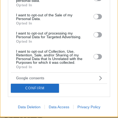
personal data.
grant or deny consent to Google and its third-party tags to
Opted In
use your data for below specified purposes in below Google
consent section.
I want to opt-out of the Sale of my
Άγριο διπλό έγκλημα στην Ταϊλάνδη:
Personal Data.
Σκότωσαν δύο αδέλφια από τη Ρωσία
Opted In
για τη μηχανή τους και μια οικογένεια
για το φορτηγάκι της
I want to opt-out of processing my
Personal Data for Targeted Advertising.
16
06.08.2026, 09:29
Opted In
I want to opt-out of Collection, Use,
Retention, Sale, and/or Sharing of my
Personal Data that Is Unrelated with the
Εν ψυχρώ δολοφονία ζευγαριού σε
Purposes for which it was collected.
μπαρ στην Κολομβία: Η γυναίκα
Opted In
προσπάθησε να προστατεύσει τον
άνδρα της, ήταν γονείς 6χρονου
Google consents
κοριτσιού, δείτε βίντεο
CONFIRM
11
06.08.2026, 06:25
Data Deletion
Data Access
Privacy Policy
Games