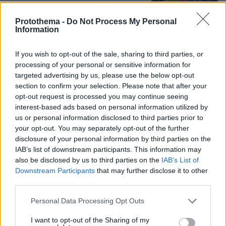
ανεξάρτητους: Με ποια κόμματα
φλερτάρουν οι βουλευτές που δεν
Protothema -
Do Not Process My Personal
έχουν στέγη
Information
24
06.08.2026, 09:55
If you wish to opt-out of the sale, sharing to third parties, or
processing of your personal or sensitive information for
targeted advertising by us, please use the below opt-out
Η εξομολόγηση της συζύγου του
section to confirm your selection. Please note that after your
Κώστα Σόμμερ: Ανησυχώ μήπως
opt-out request is processed you may continue seeing
ξεχάσει πόσο πολύ τον χρειαζόμαστε
interest-based ads based on personal information utilized by
και πόσο τον αγαπάμε
us or personal information disclosed to third parties prior to
28
05.08.2026, 20:15
your opt-out. You may separately opt-out of the further
disclosure of your personal information by third parties on the
IAB’s list of downstream participants. This information may
also be disclosed by us to third parties on the
IAB’s List of
Χιροσίμα 6 Αυγούστου 1945: Όταν το
Downstream Participants
that may further disclose it to other
«Μικρό Αγόρι» σκότωσε 80.000
third parties.
ανθρώπους
Please note that this website/app uses one or more Google
Personal Data Processing Opt Outs
107
06.08.2026, 07:56
services and may gather and store information including but
not limited to your visit or usage behaviour. You may click to
I want to opt-out of the Sharing of my