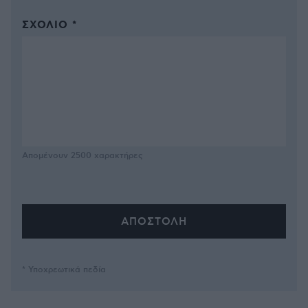
ΣΧΌΛΙΟ *
Απομένουν
2500
χαρακτήρες
* Υποχρεωτικά πεδία