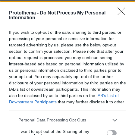
ΡΟΗ ΕΙΔΗΣΕΩΝ
Protothema -
Do Not Process My Personal
Information
Ειδήσεις
Δημοφιλή
Σχολιασμένα
If you wish to opt-out of the sale, sharing to third parties, or
πριν 6 λεπτά
processing of your personal or sensitive information for
Δραματική διάσωση στην Κίνα: Φορτηγό έπεσε πάνω σε
targeted advertising by us, please use the below opt-out
αυτοκίνητο και το σκέπασε με κάρβουνα, τον οδηγό
section to confirm your selection. Please note that after your
έσωσε στρατιώτης, δείτε βίντεο
opt-out request is processed you may continue seeing
interest-based ads based on personal information utilized by
πριν 8 λεπτά
Η εμμηνόπαυση πριν τα 40 αυξάνει τον κίνδυνο
us or personal information disclosed to third parties prior to
υπέρτασης
your opt-out. You may separately opt-out of the further
disclosure of your personal information by third parties on the
πριν 11 λεπτά
IAB’s list of downstream participants. This information may
Ιός Δυτικού Νείλου: Μάχη του ΕΚΕΑ για να μην χαθούν
also be disclosed by us to third parties on the
IAB’s List of
πολύτιμες μονάδες αίματος
Downstream Participants
that may further disclose it to other
πριν 14 λεπτά
third parties.
Σήμερα η απολογία του 55χρονου που έκρυβε τον
Please note that this website/app uses one or more Google
νεκρό πατέρα του σε καταψύκτη στον Μυστρά, τα
Personal Data Processing Opt Outs
αναπάντητα ερωτήματα
services and may gather and store information including but
not limited to your visit or usage behaviour. You may click to
I want to opt-out of the Sharing of my