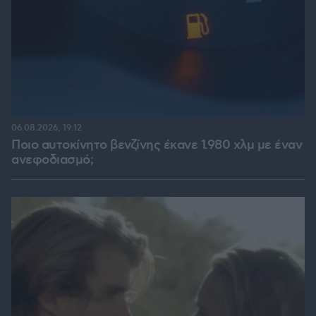
06.08.2026, 19:12
Ποιο αυτοκίνητο βενζίνης έκανε 1.980 χλμ με έναν
ανεφοδιασμό;