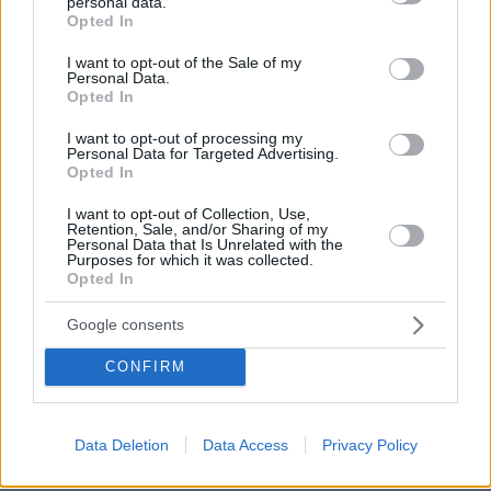
πριν 18 λεπτά
personal data.
grant or deny consent to Google and its third-party tags to
Οι τελευταίες εβδομάδες των Summer Sales κρύβουν
Opted In
use your data for below specified purposes in below Google
τις καλύτερες ευκαιρίες
consent section.
I want to opt-out of the Sale of my
Personal Data.
πριν 20 λεπτά
Opted In
Η επιστήμη πίσω από την τέλεια φάβα
πριν 20 λεπτά
I want to opt-out of processing my
Personal Data for Targeted Advertising.
Κόκκινο κρέας: Αυξάνει κατά 49% τον κίνδυνο διαβήτη
Opted In
– Με τι να το αντικαταστήσετε
I want to opt-out of Collection, Use,
πριν 22 λεπτά
Retention, Sale, and/or Sharing of my
Γονικές παροχές: Οι παγίδες στις μεταφορές χρημάτων
Personal Data that Is Unrelated with the
που μπορεί να κοστίσουν σε φόρο
Purposes for which it was collected.
Opted In
πριν 30 λεπτά
Συγκλονιστικό βίντεο από χειρουργείο την ώρα του
Google consents
σεισμού των 7,1R στην Ιαπωνία: Τα πάντα κλυδωνίζονται,
δύο προσπάθησαν να προστατεύσουν τον ασθενή
CONFIRM
πριν 36 λεπτά
Οι τελευταίες ημέρες του κουταβιού που ζούσε με
λύκους στην Κεντρική Μακεδονία - Γιατί δεν
Data Deletion
Data Access
Privacy Policy
περισυνελέγη