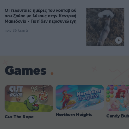
Οι τελευταίες ημέρες του κουταβιού
που ζούσε με λύκους στην Κεντρική
Μακεδονία - Γιατί δεν περισυνελέγη
πριν 36 λεπτά
Games
Northern Heights
Candy Bub
Cut The Rope