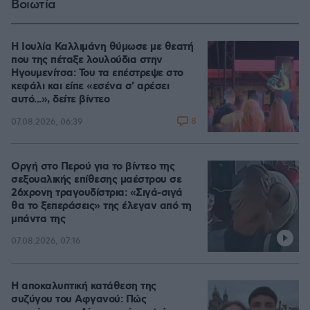
Βοιωτία
Η Ιουλία Καλλιμάνη θύμωσε με θεατή
που της πέταξε λουλούδια στην
Ηγουμενίτσα: Του τα επέστρεψε στο
κεφάλι και είπε «εσένα σ' αρέσει
αυτό...», δείτε βίντεο
8
07.08.2026, 06:39
Οργή στο Περού για το βίντεο της
σεξουαλικής επίθεσης μαέστρου σε
26χρονη τραγουδίστρια: «Σιγά-σιγά
θα το ξεπεράσεις» της έλεγαν από τη
μπάντα της
07.08.2026, 07:16
Η αποκαλυπτική κατάθεση της
συζύγου του Αφγανού: Πώς