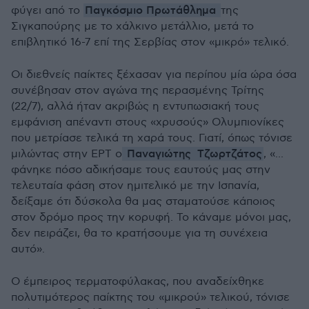
Παγκόσμιο Πρωτάθλημα
φύγει από το
της
Σιγκαπούρης με το χάλκινο μετάλλιο, μετά το
επιβλητικό 16-7 επί της Σερβίας στον
«
μικρό
»
τελικό.
Οι διεθνείς παίκτες ξέχασαν για περίπου μία ώρα όσα
συνέβησαν στον αγώνα της περασμένης Τρίτης
(22/7), αλλά ήταν ακριβώς η εντυπωσιακή τους
εμφάνιση απέναντι στους
«
χρυσούς
»
Ολυμπιονίκες
που μετρίασε τελικά τη χαρά τους. Γιατί, όπως τόνισε
Παναγιώτης
Τζωρτζάτος
μιλώντας στην ΕΡΤ ο
,
«...
φάνηκε πόσο αδικήσαμε τους εαυτούς μας στην
τελευταία φάση στον ημιτελικό με την Ισπανία,
δείξαμε ότι δύσκολα θα μας σταματούσε κάποιος
στον δρόμο προς την κορυφή. Το κάναμε μόνοι μας,
δεν πειράζει, θα το κρατήσουμε για τη συνέχεια
αυτό
».
Ο έμπειρος τερματοφύλακας, που αναδείχθηκε
πολυτιμότερος παίκτης του
«
μικρού
»
τελικού, τόνισε