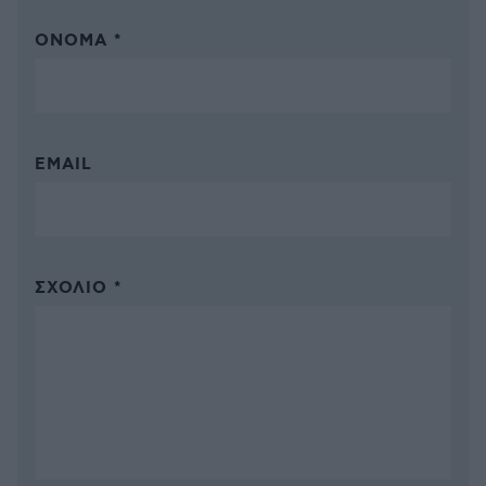
ΌΝΟΜΑ *
EMAIL
ΣΧΌΛΙΟ *