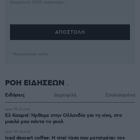
Απομένουν
2500
χαρακτήρες
* Υποχρεωτικά πεδία
ΡΟΗ ΕΙΔΗΣΕΩΝ
Ειδήσεις
Δημοφιλή
Σχολιασμένα
πριν 10 λεπτά
Ελ Κααμπί: Ήρθαμε στην Ολλανδία για τη νίκη, στο
μυαλό μου πάντα το γκολ
πριν 10 λεπτά
Iced dessert coffee: Η viral τάση που μετατρέπει τον