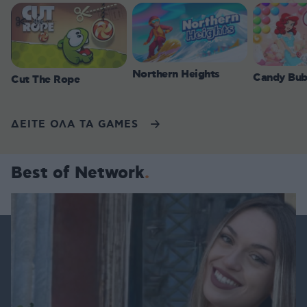
Northern Heights
Candy Bub
Cut The Rope
ΔΕΙΤΕ ΟΛΑ ΤΑ GAMES
Best of Network