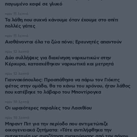
παγωμένο καφέ σε γλυκό
πριν 11 λεπτά
Τα λάθη που συχνά κάνουμε όταν έχουμε στο σπίτι
πολλές γάτες
πριν 11 λεπτά
Αισθάνονται όλα τα ζώα πόνο; Ερευνητές απαντούν
πριν 12 λεπτά
Δύο συλλήψεις για διακίνηση ναρκωτικών στην
Κέρκυρα, κατασχέθηκαν ναρκωτικά και μετρητά
πριν 12 λεπτά
Γιαννακόπουλος: Προσπάθησα να πάρω τον Γιόκιτς
φέτος στην ομάδα, θα το κάνω του χρόνου, ήταν λάθος
που κατέβηκε το λάβαρο του Μποντίρογκα
πριν 16 λεπτά
Οι ωραιότερες παραλίες του Λασιθίου
πριν 18 λεπτά
Μπραντ Πιτ για την περίοδο που αντιμετώπιζε
οικογενειακά ζητήματα: «Τότε αντιλήφθηκα την
αυτοκτονία ως αναζήτηση ανακούφισης από τον πόνο»