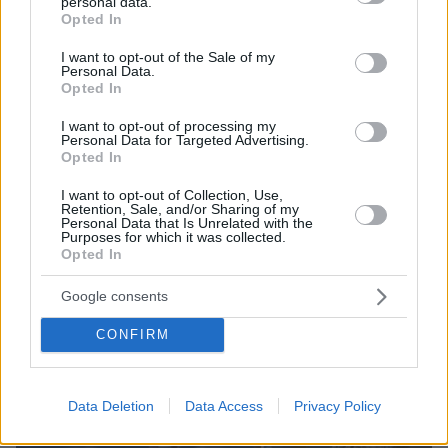
personal data.
νεκροί και τραυματίες, έρευνες στα συντρίμμια
grant or deny consent to Google and its third-party tags to
Opted In
για τους εγκλωβισμένους, δείτε βίντεο
use your data for below specified purposes in below Google
consent section.
I want to opt-out of the Sale of my
Personal Data.
Opted In
I want to opt-out of processing my
Personal Data for Targeted Advertising.
Opted In
I want to opt-out of Collection, Use,
Retention, Sale, and/or Sharing of my
Personal Data that Is Unrelated with the
Purposes for which it was collected.
Opted In
Google consents
CONFIRM
Data Deletion
Data Access
Privacy Policy