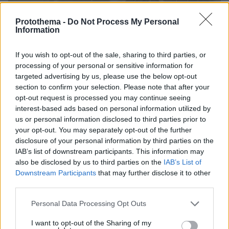
Protothema -
Do Not Process My Personal
Information
If you wish to opt-out of the sale, sharing to third parties, or
processing of your personal or sensitive information for
targeted advertising by us, please use the below opt-out
section to confirm your selection. Please note that after your
opt-out request is processed you may continue seeing
interest-based ads based on personal information utilized by
us or personal information disclosed to third parties prior to
your opt-out. You may separately opt-out of the further
disclosure of your personal information by third parties on the
IAB’s list of downstream participants. This information may
also be disclosed by us to third parties on the
IAB’s List of
Downstream Participants
that may further disclose it to other
third parties.
Loaded
:
Please note that this website/app uses one or more Google
Personal Data Processing Opt Outs
100.00%
πριν μία ώρα
services and may gather and store information including but
Σεισμός 7,4 Ρίχτερ στην Κολομβία: Δεκάδες
not limited to your visit or usage behaviour. You may click to
I want to opt-out of the Sharing of my