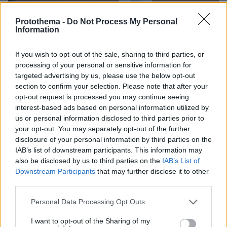
Protothema -
Do Not Process My Personal
Information
If you wish to opt-out of the sale, sharing to third parties, or
processing of your personal or sensitive information for
targeted advertising by us, please use the below opt-out
section to confirm your selection. Please note that after your
12.05.2026, 08:47
opt-out request is processed you may continue seeing
Δημοσκόπηση Interview: Καθαρό προβάδισμα της ΝΔ στην
εκτίμηση ψήφου, «μάχη» Τσίπρα με Ανδρουλάκη για τη
interest-based ads based on personal information utilized by
δεύτερη θέση
us or personal information disclosed to third parties prior to
your opt-out. You may separately opt-out of the further
disclosure of your personal information by third parties on the
IAB’s list of downstream participants. This information may
ΡΟΗ ΕΙΔΗΣΕΩΝ
also be disclosed by us to third parties on the
IAB’s List of
Downstream Participants
that may further disclose it to other
Ειδήσεις
Δημοφιλή
Σχολιασμένα
third parties.
Please note that this website/app uses one or more Google
Personal Data Processing Opt Outs
πριν 2 λεπτά
services and may gather and store information including but
Κρύο γλυκό ψυγείου με κρέμα και ζελέ
not limited to your visit or usage behaviour. You may click to
I want to opt-out of the Sharing of my