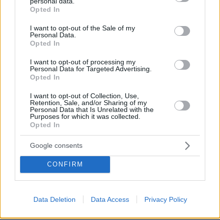
personal data.
πριν 2 λεπτά
grant or deny consent to Google and its third-party tags to
Opted In
Αυτό είναι το επάγγελμα που είναι μάλλον δύσκολο να
use your data for below specified purposes in below Google
αντικαταστήσει η AI και φαίνεται να έχει μεγάλη ζήτηση
consent section.
I want to opt-out of the Sale of my
Personal Data.
πριν 3 λεπτά
Opted In
Η Τουρκία περιορίζει την κίνηση των εμπορικών πλοίων
που εισέρχονται στη Μαύρη Θάλασσα
I want to opt-out of processing my
Personal Data for Targeted Advertising.
πριν 12 λεπτά
Opted In
Οι ωραιότερες παραλίες στη Θάσο: Πεύκα που φτάνουν
μέχρι τη θάλασσα, διάφανα νερά
I want to opt-out of Collection, Use,
Retention, Sale, and/or Sharing of my
πριν 17 λεπτά
Personal Data that Is Unrelated with the
Purposes for which it was collected.
Γιατί να βάλετε φύλλα δάφνης στο πλυντήριο: Το
Opted In
μυστικό που κερδίζει όλο και περισσότερους θαυμαστές
πριν 21 λεπτά
Google consents
Τα spa της ελληνικής φύσης: Παραλίες με ιαματικά νερά
στην Ελλάδα για αναζωογονητικές βουτιές
CONFIRM
πριν 22 λεπτά
Tiktoker πέθανε από καρκίνο στα 26 της - Η Αλίσα
Μιλάνο έγραψε στο προφίλ της
Data Deletion
Data Access
Privacy Policy
πριν 28 λεπτά