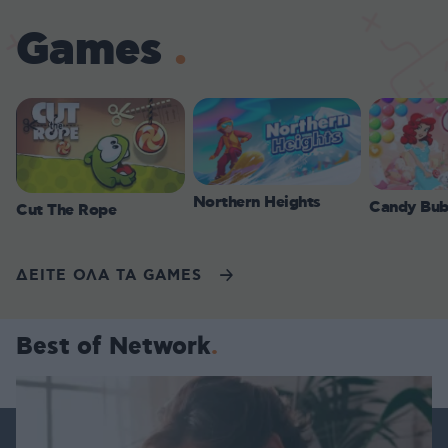
Games
Northern Heights
Candy Bub
Cut The Rope
ΔΕΙΤΕ ΟΛΑ ΤΑ GAMES
Best of Network