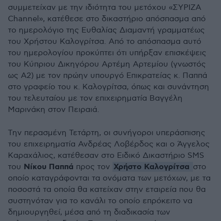
συμμετείχαν με την ιδιότητα του μετόχου «ΣΥΡΙΖΑ
Channel», κατέθεσε στο δικαστήριο απόσπασμα από
το ημερολόγιο της Ευθαλίας Διαμαντή γραμματέως
του Χρήστου Καλογρίτσα. Από το απόσπασμα αυτό
του ημερολογίου προκύπτει ότι υπήρξαν επισκέψεις
του Κύπριου Δικηγόρου Αρτέμη Αρτεμίου (γνωστός
ως Α2) με τον πρώην υπουργό Επικρατείας κ. Παππά
στο γραφείο του κ. Καλογρίτσα, όπως και συνάντηση
του τελευταίου με τον επιχειρηματία Βαγγέλη
Μαρινάκη στον Πειραιά.
Την περασμένη Τετάρτη, οι συνήγοροι υπεράσπισης
του επιχειρηματία Ανδρέας Λοβέρδος και ο Άγγελος
Καραχάλιος, κατέθεσαν στο Ειδικό Δικαστήριο SMS
Νίκου Παππά
Χρήστο Καλογρίτσα
του
προς τον
στο
οποίο καταγράφονται τα ονόματα των μετόχων, με τα
ποσοστά τα οποία θα κατείχαν στην εταιρεία που θα
συστηνόταν για το κανάλι το οποίο επρόκειτο να
δημιουργηθεί, μέσα από τη διαδικασία των