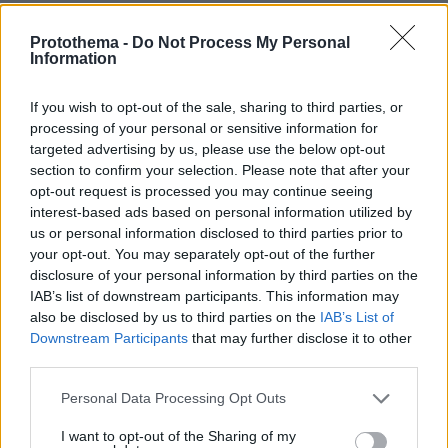
Protothema -
Do Not Process My Personal
Είναι παράνομο αποδεικτικό μέσο και δεν μπορεί
Information
ούτε να αξιοποιηθεί. Προσβάλλω τα sms ως πλαστά.
Και προσκομίζω πραγματογνωμοσύνη με τις
If you wish to opt-out of the sale, sharing to third parties, or
υπογραφές δυο εκ των εμπειρότερων
processing of your personal or sensitive information for
Καλατζή
πραγματογνωμόνων, του κ.
και του υιού του.
targeted advertising by us, please use the below opt-out
section to confirm your selection. Please note that after your
Επίσης, θα δώσω σχεδιαγράμματα από τα οποία
opt-out request is processed you may continue seeing
sms
προκύπτει ότι τα
δεν αντηλλάγησαν μεταξύ των
interest-based ads based on personal information utilized by
ενδιαφερομένων.
us or personal information disclosed to third parties prior to
your opt-out. You may separately opt-out of the further
disclosure of your personal information by third parties on the
Προκύπτει πως αν μου δώσει κάποιος τον αριθμό του
IAB’s list of downstream participants. This information may
τηλεφώνου του μπορώ να φτιάξω 100 τέτοια
also be disclosed by us to third parties on the
IAB’s List of
μηνύματα. Επίσης, καταθέτω απάντηση του ΟΤΕ μετά
Downstream Participants
that may further disclose it to other
από αίτημα του κ. Παππά που ζήτησε να του δοθούν
third parties.
οι επικοινωνίες κατά την επίμαχη περίοδο και
όλες
τα sms.
Please note that this website/app uses one or more Google
Personal Data Processing Opt Outs
services and may gather and store information including but
not limited to your visit or usage behaviour. You may click to
I want to opt-out of the Sharing of my
Ο ΟΤΕ του απάντησε ότι τα μηνύματα δεν