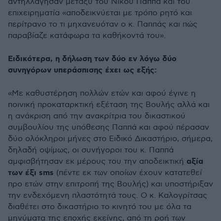
αντηλλάγησαν μεταξύ του Νίκου Παππά και του
επιχειρηματία «αποδεικνύεται με τρόπο ρητό και
περίτρανο το τι μηχανευόταν ο κ. Παππάς και πώς
παραβίαζε κατάφωρα τα καθήκοντά του».
Ειδικότερα, η δήλωση των δύο εν λόγω δύο
συνηγόρων υπεράσπισης έχει ως εξής:
«Με καθυστέρηση πολλών ετών και αφού έγινε η
ποινική προκαταρκτική εξέταση της Βουλής αλλά και
η ανάκριση από την ανακρίτρια του δικαστικού
συμβουλίου της υπόθεσης Παππά και αφού πέρασαν
δύο ολόκληροι μήνες στο Ειδικό Δικαστήριο, σήμερα,
δηλαδή οψίμως, οι συνήγοροι του κ. Παππά
αξία
αμφισβήτησαν εκ μέρους του την αποδεικτική
των έξι sms
(πέντε εκ των οποίων έχουν κατατεθεί
προ ετών στην επιτροπή της Βουλής) και υποστήριξαν
την ενδεχόμενη πλαστότητά τους. Ο κ. Καλογρίτσας
διαθέτει στο δικαστήριο το κινητό του με όλα τα
μηνύματα της εποχής εκείνης, από τη ροή των