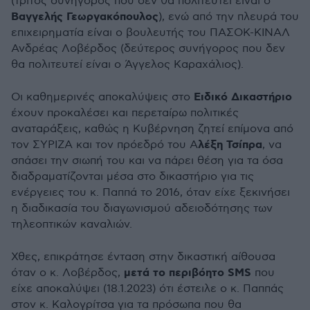
(τρίτος συνήγορος που δεν θα πολιτευτεί είναι ο
Βαγγελής Γεωργακόπουλος
), ενώ από την πλευρά του
επιχειρηματία είναι ο βουλευτής του ΠΑΣΟΚ-ΚΙΝΑΛ
Ανδρέας Λοβέρδος (δεύτερος συνήγορος που δεν
θα πολιτευτεί είναι ο Άγγελος Καραχάλιος).
Ειδικό Δικαστήριο
Οι καθημερινές αποκαλύψεις στο
έχουν προκαλέσει και περεταίρω πολιτικές
αναταράξεις, καθώς η Κυβέρνηση ζητεί επίμονα από
λέξη Τσίπρα
τον ΣΥΡΙΖΑ και τον πρόεδρό του Α
, να
σπάσει την σιωπή του και να πάρει θέση για τα όσα
διαδραματίζονται μέσα στο δικαστήριο για τις
ενέργειες του κ. Παππά το 2016, όταν είχε ξεκινήσει
η διαδικασία του διαγωνισμού αδειοδότησης των
τηλεοπτικών καναλιών.
Χθες, επικράτησε ένταση στην δικαστική αίθουσα
μετά το περιβόητο SMS
όταν ο κ. Λοβέρδος,
που
είχε αποκαλύψει (18.1.2023) ότι έστειλε ο κ. Παππάς
στον κ. Καλογρίτσα για τα πρόσωπα που θα