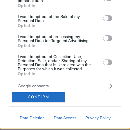
personal data.
grant or deny consent to Google and its third-party tags to
12
αποθηκεύονται και καταστρέφονται μετά από
Opted In
use your data for below specified purposes in below Google
μήνες.
consent section.
I want to opt-out of the Sale of my
Personal Data.
Σας προσκομίζω την πραγματογνωμοσύνη. Είναι μη
Opted In
προσβάλλουμε ως
γνήσια τα μηνύματα αυτά και τα
I want to opt-out of processing my
πλαστά
. Είναι παραποιημένα έχει μπει χεράκι πάνω».
Personal Data for Targeted Advertising.
Opted In
Γιάννης Μαντζουράνης
I want to opt-out of Collection, Use,
Retention, Sale, and/or Sharing of my
Personal Data that Is Unrelated with the
Ακολούθησε δήλωση του Γιάννη Μαντζουράνη, στην
Purposes for which it was collected.
οποία ανέφερε:
Opted In
«Σήμερα προσκομίσαμε αποδείξεις ότι τα SMS, που
Google consents
εμφανίστηκαν από την πλευρά του κυρίου
CONFIRM
Καλογρίτσα στο Ειδικό Δικαστήριο, είναι μη γνήσια
και προσβλήθηκαν ως πλαστά.
Data Deletion
Data Access
Privacy Policy
Είναι προϊόντα ενός παρακράτους, που επιχειρεί τη
Νίκου Παππά
πολιτική δολοφονία του
και, μέσω