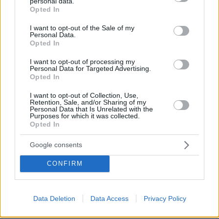
personal data.
grant or deny consent to Google and its third-party tags to
Opted In
use your data for below specified purposes in below Google
Δρυιδης
consent section.
I want to opt-out of the Sale of my
Personal Data.
21.12.2021, 12:32
Opted In
Θα μας παρει 1-2 εβδομαδες να αλλαξουμε ολες τις
παλιες ετικετες με τις νεες που θα γραφουν οτι ειναι
I want to opt-out of processing my
για την Ο μικρον....Ετσι κ αλλιως την ιδια δουλεια δεν
Personal Data for Targeted Advertising.
Opted In
κανουν
ΑΠΑΝΤΗΣΗ
I want to opt-out of Collection, Use,
Retention, Sale, and/or Sharing of my
Personal Data that Is Unrelated with the
μακης
Purposes for which it was collected.
Opted In
21.12.2021, 14:56
Απο οτι βλεπω εισαι διαβασμενος και εσυ απο το
Google consents
γκουγλου .
ΑΠΑΝΤΗΣΗ
CONFIRM
Data Deletion
Data Access
Privacy Policy
Αργείτε