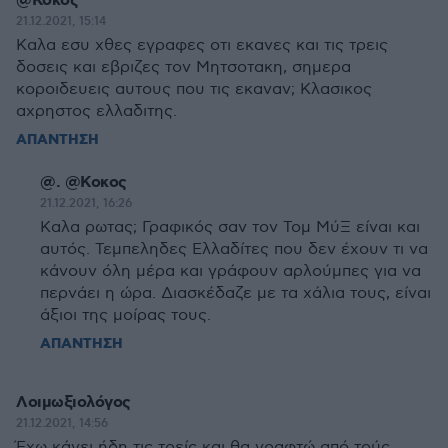
@Κοκος
21.12.2021, 15:14
Καλα εσυ χθες εγραφες οτι εκανες και τις τρεις
δοσεις και εβριζες τον Μητσοτακη, σημερα
κοροιδευεις αυτους που τις εκαναν; Κλασικος
αχρηστος ελλαδιτης.
ΑΠΑΝΤΗΣΗ
@. @Κοκος
21.12.2021, 16:26
Καλα ρωτας; Γραφικός σαν τον Τομ ΜύΞ είναι και
αυτός. Τεμπεληδες Ελλαδίτες που δεν έχουν τι να
κάνουν όλη μέρα και γράφουν αρλούμπες για να
περνάει η ώρα. Διασκέδαζε με τα χάλια τους, είναι
άξιοι της μοίρας τους.
ΑΠΑΝΤΗΣΗ
Λοιμωξιολόγος
21.12.2021, 14:56
Έχω κάνει ήδη τις τρείς και θα γραφτώ από τούς