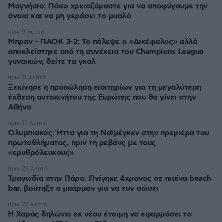
Μαγνήσιο: Πόσο χρειαζόμαστε για να αποφύγουμε την
άνοια και να μη γεράσει το μυαλό
πριν 9 λεπτά
Μπραν - ΠΑΟΚ 3-2: Το πάλεψε ο «Δικέφαλος» αλλά
αποκλείστηκε από τη συνέχεια του Champions League
γυναικών, δείτε τα γκολ
πριν 11 λεπτά
Ξεκίνησε η προπώληση εισιτηρίων για τη μεγαλύτερη
έκθεση αυτοκινήτου της Ευρώπης που θα γίνει στην
Αθήνα
πριν 15 λεπτά
Ολυμπιακός: Ήττα για τη Ναϊμέγκεν στην πρεμιέρα του
πρωταθλήματος, πριν τη ρεβάνς με τους
«ερυθρόλευκους»
πριν 23 λεπτά
Τραγωδία στην Πάρο: Πνίγηκε 4χρονος σε πισίνα beach
bar, βούτηξε ο μπάρμαν για να τον σώσει
πριν 27 λεπτά
Η Χαμάς δηλώνει εκ νέου έτοιμη να εφαρμόσει το