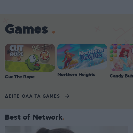
Games
Northern Heights
Candy Bub
Cut The Rope
ΔΕΙΤΕ ΟΛΑ ΤΑ GAMES
Best of Network