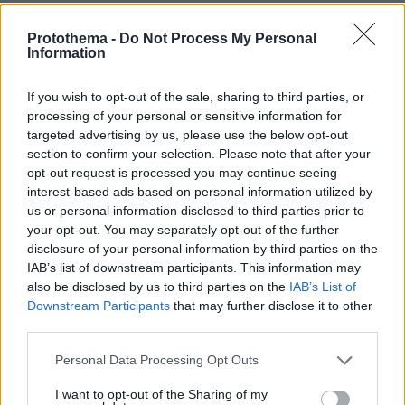
Protothema -
Do Not Process My Personal
Με
Information
21.12.2021, 14:43
εκπλήσσει ΕΥΧΑΡΙΣΤΑ το ΠΘ με τα σχόλια που
If you wish to opt-out of the sale, sharing to third parties, or
δέχεται να δημοσιεύει
processing of your personal or sensitive information for
targeted advertising by us, please use the below opt-out
ΑΠΑΝΤΗΣΗ
section to confirm your selection. Please note that after your
opt-out request is processed you may continue seeing
ΤΕΛΑΜΩΝ το βλημα
interest-based ads based on personal information utilized by
us or personal information disclosed to third parties prior to
21.12.2021, 14:42
your opt-out. You may separately opt-out of the further
ερχετε νεο μπολι γιδια, το λεει η επιστημη
disclosure of your personal information by third parties on the
ΑΠΑΝΤΗΣΗ
IAB’s list of downstream participants. This information may
also be disclosed by us to third parties on the
IAB’s List of
Downstream Participants
that may further disclose it to other
ΑΝΤΙ-ΜΠΟΛ
third parties.
21.12.2021, 14:36
Χαχαχα ... Άφθονο σανό! Έτοιμο το πρόβλημα, έτοιμη
Please note that this website/app uses one or more Google
Personal Data Processing Opt Outs
και η λύση ... Μέχρι την επόμενη φορά ... 😂
services and may gather and store information including but
not limited to your visit or usage behaviour. You may click to
I want to opt-out of the Sharing of my
ΑΠΑΝΤΗΣΗ