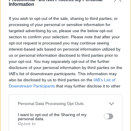
Απομένουν
2500
χαρακτήρες
Information
If you wish to opt-out of the sale, sharing to third parties, or
processing of your personal or sensitive information for
targeted advertising by us, please use the below opt-out
section to confirm your selection. Please note that after your
opt-out request is processed you may continue seeing
interest-based ads based on personal information utilized by
* Υποχρεωτικά πεδία
us or personal information disclosed to third parties prior to
your opt-out. You may separately opt-out of the further
disclosure of your personal information by third parties on the
IAB’s list of downstream participants. This information may
ΡΟΗ ΕΙΔΗΣΕΩΝ
also be disclosed by us to third parties on the
IAB’s List of
Downstream Participants
that may further disclose it to other
Ειδήσεις
Δημοφιλή
Σχολιασμένα
third parties.
πριν 7 λεπτά
Please note that this website/app uses one or more Google
Personal Data Processing Opt Outs
Μη χάσετε το ΘΕΜΑ που κυκλοφορεί
services and may gather and store information including but
not limited to your visit or usage behaviour. You may click to
I want to opt-out of the Sharing of my
πριν 8 λεπτά
personal data.
grant or deny consent to Google and its third-party tags to
Σοκαριστικό βίντεο: Η στιγμή που ο 14χρονος ανοίγει
Opted In
πυρ και σκορπάει τον θάνατο σε σχολείο στη Ταϊλάνδη
use your data for below specified purposes in below Google