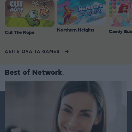
Northern Heights
Candy Bub
Cut The Rope
ΔΕΙΤΕ ΟΛΑ ΤΑ GAMES
Best of Network