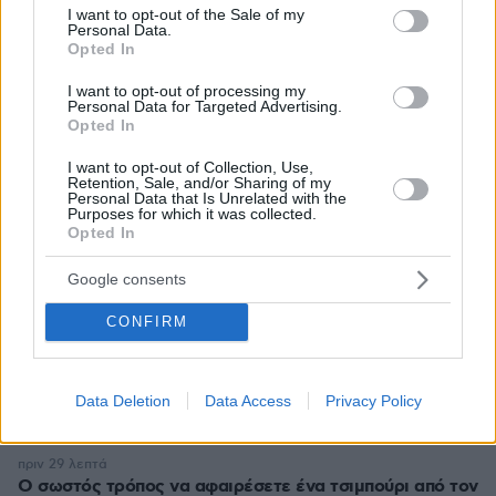
consent section.
I want to opt-out of the Sale of my
πριν 14 λεπτά
Personal Data.
Γυναίκες που άλλαξαν ζωή: «Γιατί άφησα την Αθήνα για
Opted In
την επαρχία»
I want to opt-out of processing my
πριν 15 λεπτά
Personal Data for Targeted Advertising.
Δύο σχολεία της Λέρου αλλάζουν όψη με δωρεά αγάπης
Opted In
για τα παιδιά
I want to opt-out of Collection, Use,
πριν 27 λεπτά
Retention, Sale, and/or Sharing of my
Personal Data that Is Unrelated with the
Λένα Παπαληγούρα για τον σύζυγό της: Δεν με είχα
Purposes for which it was collected.
φανταστεί με έναν άνθρωπο τόσα χρόνια, ο γάμος είναι
Opted In
πολύ καλύτερος απ’ ό,τι περίμενα
Google consents
πριν 28 λεπτά
Τι θα συμβεί αν πίνουμε ένα σφηνάκι ελαιόλαδο κάθε
CONFIRM
μέρα – Απαντά η Λίνσει που το δοκίμασε για 2
εβδομάδες
πριν 29 λεπτά
Data Deletion
Data Access
Privacy Policy
Δεκαπέντε ταινίες που δεν μπορούμε να σταματήσουμε
να βλέπουμε ξανά και ξανά
πριν 29 λεπτά
Ο σωστός τρόπος να αφαιρέσετε ένα τσιμπούρι από τον