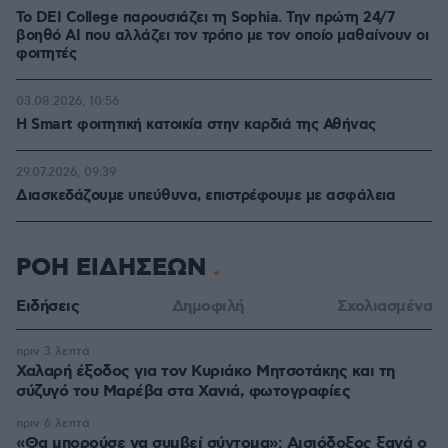
Το DEI College παρουσιάζει τη Sophia. Την πρώτη 24/7
βοηθό AI που αλλάζει τον τρόπο με τον οποίο μαθαίνουν οι
φοιτητές
03.08.2026, 10:56
Η Smart φοιτητική κατοικία στην καρδιά της Αθήνας
29.07.2026, 09:39
Διασκεδάζουμε υπεύθυνα, επιστρέφουμε με ασφάλεια
ΡΟΗ ΕΙΔΗΣΕΩΝ
Ειδήσεις
Δημοφιλή
Σχολιασμένα
πριν 3 λεπτά
Χαλαρή έξοδος για τον Κυριάκο Μητσοτάκης και τη
σύζυγό του Μαρέβα στα Χανιά, φωτογραφίες
πριν 6 λεπτά
«Θα μπορούσε να συμβεί σύντομα»: Αισιόδοξος ξανά ο