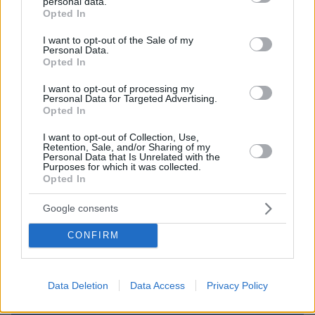
personal data.
grant or deny consent to Google and its third-party tags to
διαμορφώσουν νέες τάσεις στον τουρισμό
Opted In
use your data for below specified purposes in below Google
consent section.
πριν 44 λεπτά
I want to opt-out of the Sale of my
Στο νοσοκομείο διακομίστηκε ναυτικός που
Personal Data.
Opted In
τραυματίστηκε κατά τη πρόσδεση πλοίου στο λιμάνι της
Ρόδου
I want to opt-out of processing my
Personal Data for Targeted Advertising.
πριν μία ώρα
Opted In
Καλύτερη η εικόνα της φωτιάς στην Κολυμπάδα Σκύρου,
επιχειρούν μόνο επίγειες δυνάμεις
I want to opt-out of Collection, Use,
Retention, Sale, and/or Sharing of my
Personal Data that Is Unrelated with the
Purposes for which it was collected.
ΔΕΙΤΕ ΟΛΕΣ ΤΙΣ ΕΙΔΗΣΕΙΣ
Opted In
Google consents
ΤΑ ΠΙΟ ΔΗΜΟΦΙΛΗ
CONFIRM
Data Deletion
Data Access
Privacy Policy