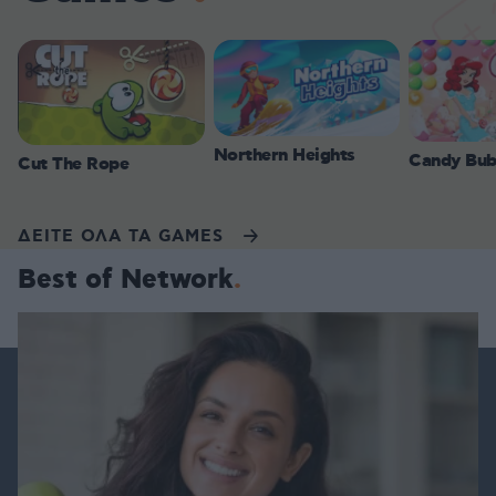
Northern Heights
Candy Bub
Cut The Rope
ΔΕΙΤΕ ΟΛΑ ΤΑ GAMES
Best of Network