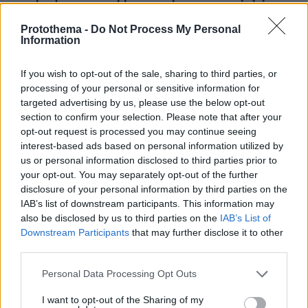
Τραμπ για το τέλος του πολέμου με το Ιράν, «δεν
νομίζω ότι μπορούν ν' αντέξουν πολύ ακόμα»
Protothema -
Do Not Process My Personal
Information
πριν 17 λεπτά
Διακοπές στη Σίκινο
If you wish to opt-out of the sale, sharing to third parties, or
πριν 18 λεπτά
processing of your personal or sensitive information for
Ο Τραμπ θα απαγορεύσει τη χορήγηση υπηκοότητας στα
targeted advertising by us, please use the below opt-out
παιδιά αλλοδαπών που πηγαίνουν στις ΗΠΑ για να
section to confirm your selection. Please note that after your
γεννήσουν
opt-out request is processed you may continue seeing
interest-based ads based on personal information utilized by
πριν 30 λεπτά
Πώς θα βοηθήσετε τη γάτα σας να συνηθίσει το κλουβί
us or personal information disclosed to third parties prior to
της
your opt-out. You may separately opt-out of the further
disclosure of your personal information by third parties on the
πριν 38 λεπτά
IAB’s list of downstream participants. This information may
Κόπωση της Wall Street μετά τα ρεκόρ εν μέσω
also be disclosed by us to third parties on the
IAB’s List of
αβεβαιότητας για το Ιράν, το πετρέλαιο και τη Fed
Downstream Participants
that may further disclose it to other
πριν 43 λεπτά
third parties.
Στη ΓΑΔΑ κρατείται η 46χρονη που κατηγορείται για την
επίθεση στη Marfin, δείτε βίντεο και φωτογραφίες
Please note that this website/app uses one or more Google
Personal Data Processing Opt Outs
services and may gather and store information including but
πριν 44 λεπτά
not limited to your visit or usage behaviour. You may click to
I want to opt-out of the Sharing of my
3 ταξιδιωτικές συνήθειες της Gen Z που θα