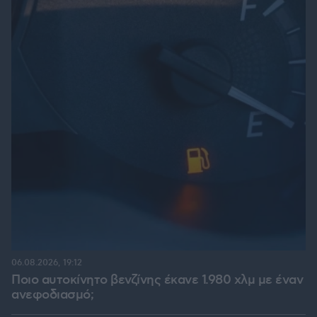
06.08.2026, 19:12
Ποιο αυτοκίνητο βενζίνης έκανε 1.980 χλμ με έναν
ανεφοδιασμό;