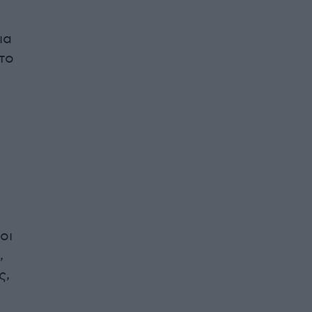
ια
το
οι
,
ς,