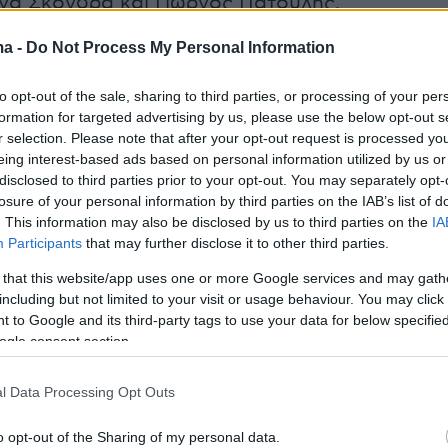
να Σκόνδρα και Γιώργος Πατούλης.
ma -
Do Not Process My Personal Information
ώην συνεργάτης του πρωθυπουργού, Γρηγόρης
 ο διευθυντής του γραφείου Τύπου της ΝΔ,
to opt-out of the sale, sharing to third parties, or processing of your per
ς, η πρώην πρόεδρος της ΕΙΝΑΠ, Ματίνα
formation for targeted advertising by us, please use the below opt-out s
r selection. Please note that after your opt-out request is processed y
λλοι.
eing interest-based ads based on personal information utilized by us or
disclosed to third parties prior to your opt-out. You may separately opt-
του Άδωνι Γεωργιάδη
losure of your personal information by third parties on the IAB’s list of
. This information may also be disclosed by us to third parties on the
IA
Participants
that may further disclose it to other third parties.
εύση του τί έγινε προ ολίγου στο ΟΑΚΑ στην
 that this website/app uses one or more Google services and may gath
α τα 13 χρόνια της
@omadaalithias
…. Περισσότερ
including but not limited to your visit or usage behaviour. You may click 
τάσετε όσοι δεν μπορούσατε να είστε και και για 
 to Google and its third-party tags to use your data for below specifi
οι θα θέλατε να μη υπάρχει ψυχή σε λίγο…
ogle consent section.
.com/F7eDtOAIfE
l Data Processing Opt Outs
Γεωργιάδης (@AdonisGeorgiadi)
June 19, 202
o opt-out of the Sharing of my personal data.