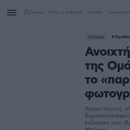
Games
Όλες οι Ειδήσεις
Ελλάδα
Πρωτοσέλι
Ομάδα
ΕΛΛΑΔΑ
Ανοιχτή
της Ομά
το «παρ
φωτογρ
Χαιρετισμούς α
δημοσιογράφος
κάλεσμα των ιδ
Μπένου