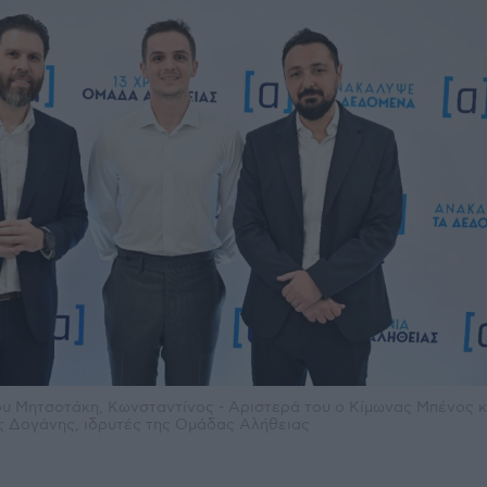
ου Μητσοτάκη, Κωνσταντίνος - Αριστερά του ο Κίμωνας Μπένος κ
ς Δογάνης, ιδρυτές της Ομάδας Αλήθειας