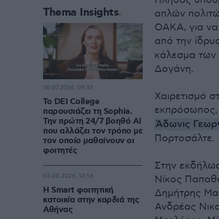
Πλήθος υπουρ
Thema Insights
απλών πολιτώ
ΟΑΚΑ, για να
από την ίδρυ
κάλεσμα των 
Δογάνη.
30.07.2026, 09:33
Χαιρετισμό σ
Το DEI College
εκπρόσωπος
παρουσιάζει τη Sophia.
Την πρώτη 24/7 βοηθό AI
Άδωνις Γεωρ
που αλλάζει τον τρόπο με
Πορτοσάλτε.
τον οποίο μαθαίνουν οι
φοιτητές
Στην εκδήλωσ
03.08.2026, 10:56
Νίκος Παπαθ
Η Smart φοιτητική
Δημήτρης Μαρ
κατοικία στην καρδιά της
Ανδρέας Νικ
Αθήνας