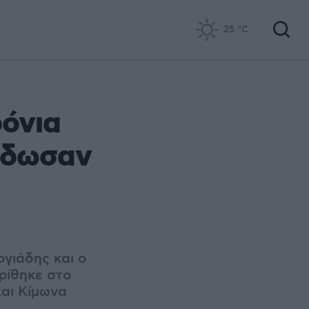
25
°C
ρόνια
 έδωσαν
γιάδης και ο
ρίθηκε στο
αι Κίμωνα