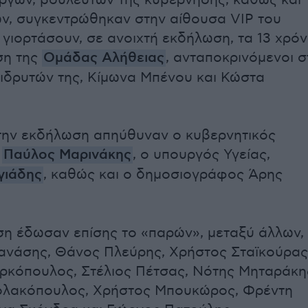
γών, βουλευτών της κυβέρνησης, καθώς και
ν, συγκεντρώθηκαν στην αίθουσα VIP του
 γιορτάσουν, σε ανοιχτή εκδήλωση, τα 13 χρόν
ση της
Ομάδας Αλήθειας
, ανταποκρινόμενοι σ
ιδρυτών της, Κίμωνα Μπένου και Κώστα
την εκδήλωση απηύθυναν ο κυβερνητικός
,
Παύλος Μαρινάκης
, ο υπουργός Υγείας,
γιάδης
, καθώς και ο δημοσιογράφος Άρης
η έδωσαν επίσης το «παρών», μεταξύ άλλων, 
ανάσης, Θάνος Πλεύρης, Χρήστος Σταϊκούρας
κόπουλος, Στέλιος Πέτσας, Νότης Μηταράκη
ολακόπουλος, Χρήστος Μπουκώρος, Φρέντη