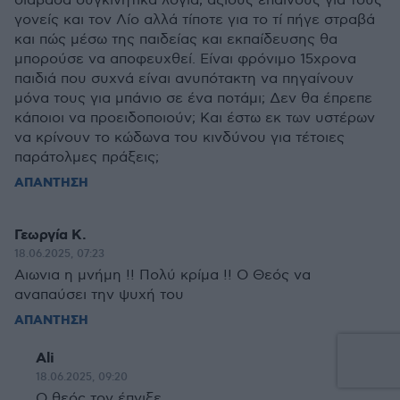
διάβασα συγκινητικά λόγια, άξιους επαίνους για τους
γονείς και τον Λίο αλλά τίποτε για το τί πήγε στραβά
και πώς μέσω της παιδείας και εκπαίδευσης θα
μπορούσε να αποφευχθεί. Είναι φρόνιμο 15χρονα
παιδιά που συχνά είναι ανυπότακτη να πηγαίνουν
μόνα τους για μπάνιο σε ένα ποτάμι; Δεν θα έπρεπε
κάποιοι να προειδοποιούν; Και έστω εκ των υστέρων
να κρίνουν το κώδωνα του κινδύνου για τέτοιες
παράτολμες πράξεις;
ΑΠΑΝΤΗΣΗ
Γεωργία Κ.
18.06.2025, 07:23
Αιωνια η μνήμη !! Πολύ κρίμα !! Ο Θεός να
αναπαύσει την ψυχή του
ΑΠΑΝΤΗΣΗ
Ali
18.06.2025, 09:20
Ο θεός τον έπνιξε.