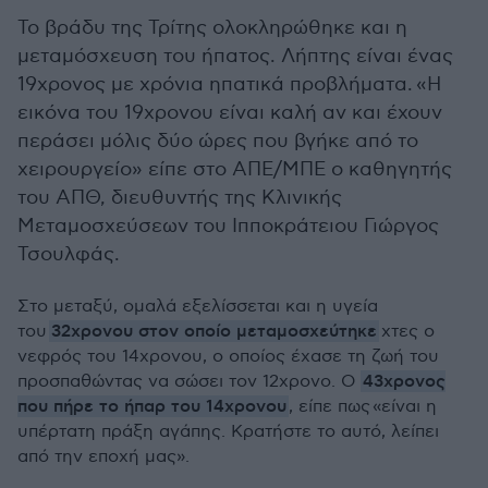
Το βράδυ της Τρίτης ολοκληρώθηκε και η
μεταμόσχευση του ήπατος. Λήπτης είναι ένας
19χρονος με χρόνια ηπατικά προβλήματα.
«Η
εικόνα του 19χρονου είναι καλή αν και έχουν
περάσει μόλις δύο ώρες που βγήκε από το
χειρουργείο» είπε στο ΑΠΕ/ΜΠΕ ο καθηγητής
του ΑΠΘ, διευθυντής της Κλινικής
Μεταμοσχεύσεων του Ιπποκράτειου Γιώργος
Τσουλφάς.
Στο μεταξύ, ομαλά εξελίσσεται και η υγεία
32χρονου στον οποίο μεταμοσχεύτηκε
του
χτες ο
νεφρός του 14χρονου, ο οποίος έχασε τη ζωή του
43χρονος
προσπαθώντας να σώσει τον 12χρονο. Ο
που πήρε το ήπαρ του 14χρονου
, είπε πως «είναι η
υπέρτατη πράξη αγάπης. Κρατήστε το αυτό, λείπει
από την εποχή μας».