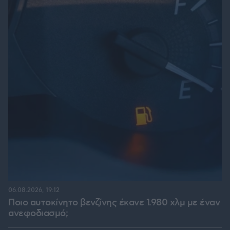
06.08.2026, 19:12
Ποιο αυτοκίνητο βενζίνης έκανε 1.980 χλμ με έναν
ανεφοδιασμό;