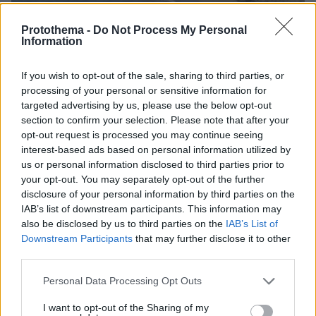
Protothema -
Do Not Process My Personal
Information
If you wish to opt-out of the sale, sharing to third parties, or
processing of your personal or sensitive information for
06.08.2026, 21:23
targeted advertising by us, please use the below opt-out
Πώς έγινε η τραγωδία με την νεκρή μητέρα στα
section to confirm your selection. Please note that after your
Μάλια: Βούτηξε για να βοηθήσει τη φίλη της και
opt-out request is processed you may continue seeing
πνίγηκε, τα παιδιά φώναζαν για βοήθεια
interest-based ads based on personal information utilized by
us or personal information disclosed to third parties prior to
your opt-out. You may separately opt-out of the further
Γιατί δεν έσωσα το κουτάβι: Ο
ερευνητής που κατέγραφε τη
disclosure of your personal information by third parties on the
συμβίωση του μικρού σκυλιού με
IAB’s list of downstream participants. This information may
αγέλη λύκων εξηγεί γιατί δεν
also be disclosed by us to third parties on the
IAB’s List of
επενέβη, όταν το είδε άρρωστο
Downstream Participants
that may further disclose it to other
third parties.
183
06.08.2026, 19:34
Please note that this website/app uses one or more Google
Personal Data Processing Opt Outs
services and may gather and store information including but
Προϊόν εργαστηρίου ή της φύσης ο
not limited to your visit or usage behaviour. You may click to
I want to opt-out of the Sharing of my