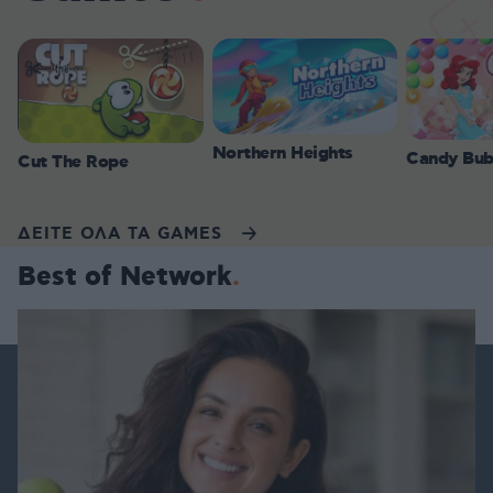
Northern Heights
Candy Bub
Cut The Rope
ΔΕΙΤΕ ΟΛΑ ΤΑ GAMES
Best of Network