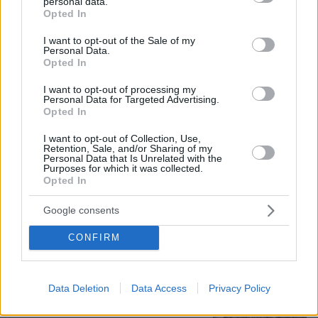
κορωνοϊός; Άλλα έλεγε δημόσια ο
personal data.
grant or deny consent to Google and its third-party tags to
Φάουτσι και άλλα ιδιωτικά, αρνήθηκε
Opted In
use your data for below specified purposes in below Google
100 φορές να απαντήσει στο
consent section.
Κογκρέσο
I want to opt-out of the Sale of my
Personal Data.
Opted In
171
06.08.2026, 21:40
I want to opt-out of processing my
Personal Data for Targeted Advertising.
Αριστοτέλης Δαμίγος: Σε κλίμα
Opted In
οδύνης έγινε η αποτέφρωση του
συντονιστή που σκοτώθηκε μετά τη
I want to opt-out of Collection, Use,
Retention, Sale, and/or Sharing of my
σύγκρουση ελικοπτέρων στην Ψάθα,
Personal Data that Is Unrelated with the
φωτογραφίες
Purposes for which it was collected.
Opted In
131
06.08.2026, 20:03
Google consents
Πέθανε το άσπρο κουτάβι που
CONFIRM
συμβίωνε με αγέλη λύκων στην
Κεντρική Μακεδονία: Καλό ταξίδι
μικρέ, δείτε βίντεο
Data Deletion
Data Access
Privacy Policy
163
06.08.2026, 16:39