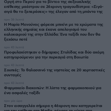
Οργή στο Περού για το βίντεο της σεξουαλικής
επίθεσης μαέστρου σε 26χρονη τραγουδίστρια: «Σιγά-
σιγά θα το ξεπεράσεις» της έλεγαν από τη μπάντα της
πριν 36 λεπτά
Η Μαρία Μενούνος φόρεσε μπικίνι με τα χρώματα της
ελληνικής σημαίας και έκανε απολογισμό του
καλοκαιριού της στην Ελλάδα: Ένα ταξίδι που δεν θα
ξεχάσω ποτέ
πριν 43 λεπτά
Προφυλακίστηκαν ο δήμαρχος Στυλίδας και δύο ακόμη
κατηγορούμενοι για την πυρκαγιά στη Βοιωτία
πριν 43 λεπτά
Σουπιές: Το θαλασσινό της νηστείας σε 20 χορταστικές
συνταγές
πριν 43 λεπτά
Φαρμακείο διακοπών: Η λίστα της φαρμακοποιού για
ένα ασφαλές ταξίδι
πριν μία ώρα
Στον εισαγγελέα σήμερα η 46χρονη που κατηγορείται
για την επίθεση στη Marfin, πέρασε τη νύχτα στα