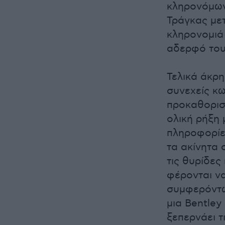
κληρονόμων
Τράγκας μετ
κληρονομιά
αδερφό του
Τελικά άκρη
συνεχείς κω
προκαθορισ
ολική ρήξη 
πληροφορίε
τα ακίνητα 
τις θυρίδες
φέρονται να
συμφερόντων
μια Bentley
ξεπερνάει τ