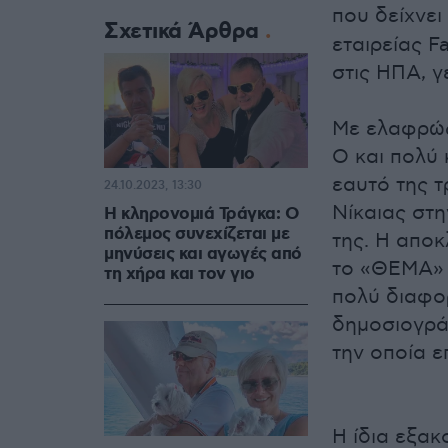
που δείχνει
Σχετικά Άρθρα
εταιρείας Fa
στις ΗΠΑ, γ
Με ελαφρώς
O και πολύ 
εαυτό της τ
24.10.2023, 13:30
Νίκαιας στ
Η κληρονομιά Τράγκα: Ο
πόλεμος συνεχίζεται με
της. Η απο
μηνύσεις και αγωγές από
το «ΘΕΜΑ» δ
τη χήρα και τον γιο
πολύ διαφορ
δημοσιογρά
την οποία ε
Η ίδια εξακ