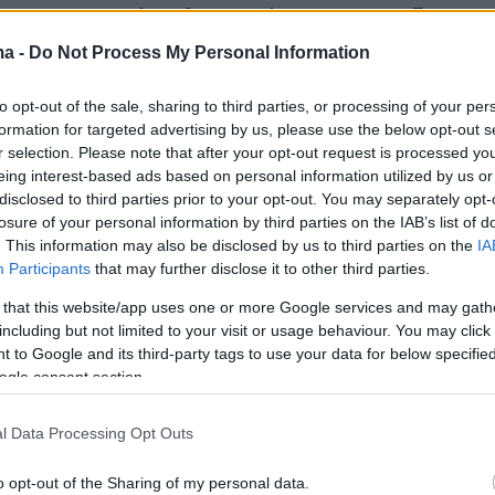
ο που αποκαλύφθηκαν όλα, με μόνη εξαίρεσ
α του Μπέβερλι Χιλς, όπως αρνείται επίμονα ότ
ma -
Do Not Process My Personal Information
υθύντρια της εταιρείας Family Line LTD στην
to opt-out of the sale, sharing to third parties, or processing of your per
ουν τα ακίνητα στην Αμερική. Σύμφωνα όμως
formation for targeted advertising by us, please use the below opt-out s
που έχει κατατεθεί στις αρμόδιες ελεγκτικές
r selection. Please note that after your opt-out request is processed y
την πλευρά του
Γιάννη Τράγκα
, το οποίο
eing interest-based ads based on personal information utilized by us or
disclosed to third parties prior to your opt-out. You may separately opt-
ται για πρώτη φορά, η δικηγόρος της Μαρίας
losure of your personal information by third parties on the IAB’s list of
γία Κούβελα, επιβεβαιώνει ότι η χήρα του
. This information may also be disclosed by us to third parties on the
IA
φου είναι διευθύντρια της συγκεκριμένης
Participants
that may further disclose it to other third parties.
 that this website/app uses one or more Google services and may gath
including but not limited to your visit or usage behaviour. You may click 
 to Google and its third-party tags to use your data for below specifi
ogle consent section.
l Data Processing Opt Outs
o opt-out of the Sharing of my personal data.