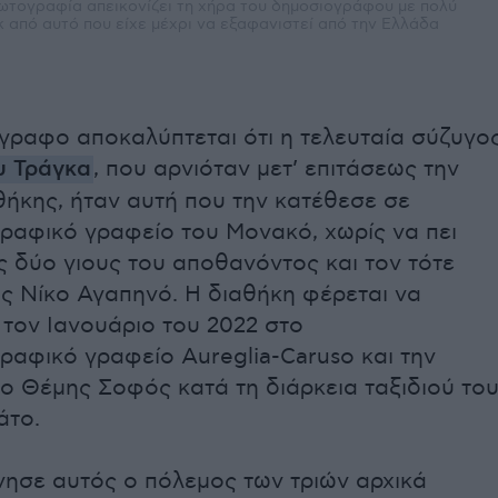
φωτογραφία απεικονίζει τη χήρα του δημοσιογράφου με πολύ
k από αυτό που είχε μέχρι να εξαφανιστεί από την Ελλάδα
γραφο αποκαλύπτεται ότι η τελευταία σύζυγο
υ Τράγκα
, που αρνιόταν μετ’ επιτάσεως την
ήκης, ήταν αυτή που την κατέθεσε σε
ραφικό γραφείο του Μονακό, χωρίς να πει
ς δύο γιους του αποθανόντος και τον τότε
ς Νίκο Αγαπηνό. Η διαθήκη φέρεται να
τον Ιανουάριο του 2022 στο
ραφικό γραφείο Aureglia-Caruso και την
ο Θέμης Σοφός κατά τη διάρκεια ταξιδιού το
άτο.
νησε αυτός ο πόλεμος των τριών αρχικά