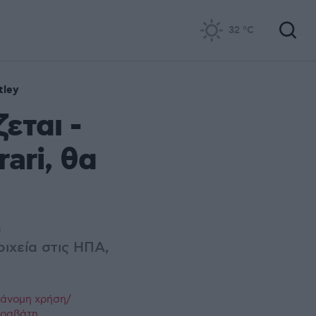
32
°C
tley
εται -
ari, θα
υ
οιχεία στις ΗΠΑ,
ράνομη χρήση/
παραβάτη