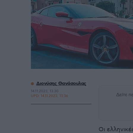
Διονύσης Θανάσουλας
14.11.2023, 13:30
Δείτε 
UPD:
14.11.2023, 13:36
Οι ελληνικέ