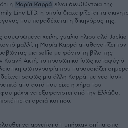
 ότι η
Μαρία Καρρά
είναι διευθύντρια της
mily Line LTD, η οποία διαχειρίζεται τα ακίνητ
εγονός που παραδέχεται η δικηγόρος της.
 σουφρωμένα χείλη, γυαλιά ηλίου αλά Jackie
κοντό μαλλί, η Μαρία Καρρά απαθανατίζει τον
ραβώντας μια selfie με φόντο τη βίλα της
ην Κυανή Ακτή, το προσωπικό ίσως καταφύγιό
κλειστική φωτογραφία που παρουσιάζει σήμερ
είχνει σαφώς μια άλλη Καρρά, με νέο look,
ετικό από αυτό που είχε η χήρα του
φου μέχρι να εξαφανιστεί από την Ελλάδα,
πισκέπτεται αραιά και πού.
ολουθεί να αρνείται ότι υπήρχαν σπίτια στις