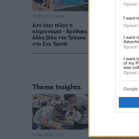
Opted 
05.09.2023, 08:29
I want t
Δεν έχει τέλος η
Opted 
κληρονομιά - Bρέθηκε κι
άλλη βίλα του Τράγκα
I want 
Advertis
στο Σεν Τροπέ
Opted 
I want t
of my P
was col
Opted 
Thema Insights
Google 
Η Μαρία Καρρά α
04.08.2026, 11:20
Κυανή Ακτή. Ελα