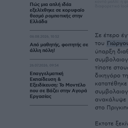
κοντό μαλλί: η 
Πώς μια απλή ιδέα
διαφορετικό loo
εξελίχθηκε σε κορυφαίο
θεσμό ρομποτικής στην
Ελλάδα
Σε έτερο έγ
06.08.2026, 10:52
του
Γιώργο
Από μαθητής, φοιτητής σε
άλλη πόλη!
ύπαρξη διαθ
συμβολαιογ
26.07.2026, 09:54
τίποτε στου
Επαγγελματική
δικηγόρο τη
Εκπαίδευση &
κατατέθηκε 
Εξειδίκευση: Το Mοντέλο
που σε Bάζει στην Aγορά
συμβολαιογ
Eργασίας
ανακάλυψε 
στο Πριγκιπ
Εκτοτε ξεκί