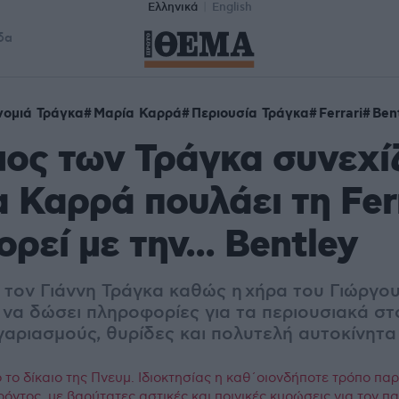
Ελληνικά
English
δα
ομιά Τράγκα
Μαρία Καρρά
Περιουσία Τράγκα
Ferrari
Ben
ος των Τράγκα συνεχίζ
 Καρρά πουλάει τη Ferr
ρεί με την... Bentley
ε τον Γιάννη Τράγκα καθώς η χήρα του Γιώργο
 να δώσει πληροφορίες για τα περιουσιακά στ
γαριασμούς, θυρίδες και πολυτελή αυτοκίνητα
το δίκαιο της Πνευμ. Ιδιοκτησίας η καθ΄οιονδήποτε τρόπο πα
ρόντος, με βαρύτατες αστικές και ποινικές κυρώσεις για τον 