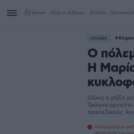
Games
Όλες οι Ειδήσεις
Ελλάδα
Πρωτοσέλι
Κληρον
ΕΛΛΑΔΑ
Ο πόλεμ
Η Μαρία
κυκλοφο
Ολική η ρήξη μ
Τράγκα αρνείται
τραπεζικούς λο
Απαγορεύεται από 
ιδιοποίηση του πα