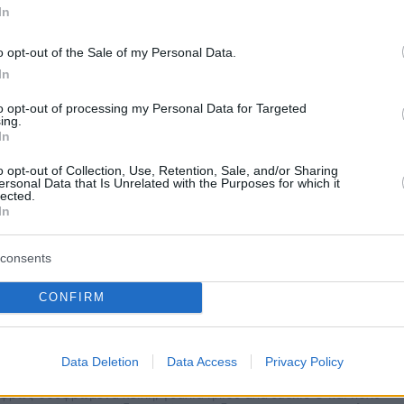
In
o opt-out of the Sale of my Personal Data.
In
to opt-out of processing my Personal Data for Targeted
ing.
In
o opt-out of Collection, Use, Retention, Sale, and/or Sharing
ersonal Data that Is Unrelated with the Purposes for which it
lected.
In
consents
CONFIRM
Data Deletion
Data Access
Privacy Policy
παθανατίζει τον εαυτό της με φόντο τη βίλα της Νίκαιας στην
φρώς σουφρωμένα χείλη, γυαλιά ηλίου αλά Jackie O και πολύ