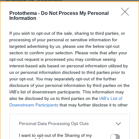
Το μέλλον της τεχνολογίας
Protothema -
Do Not Process My Personal
03.08.2026, 10:56
Information
Η Smart φοιτητική κατοικία στην καρδιά της Αθήνας
If you wish to opt-out of the sale, sharing to third parties, or
26.07.2026, 09:54
processing of your personal or sensitive information for
Επαγγελματική Εκπαίδευση & Εξειδίκευση: Το Mοντέλο που
targeted advertising by us, please use the below opt-out
σε Bάζει στην Aγορά Eργασίας
section to confirm your selection. Please note that after your
opt-out request is processed you may continue seeing
interest-based ads based on personal information utilized by
ΡΟΗ ΕΙΔΗΣΕΩΝ
us or personal information disclosed to third parties prior to
your opt-out. You may separately opt-out of the further
Ειδήσεις
Δημοφιλή
Σχολιασμένα
disclosure of your personal information by third parties on the
IAB’s list of downstream participants. This information may
also be disclosed by us to third parties on the
IAB’s List of
πριν 10 λεπτά
Οι απογευματινές βουτιές της Μαρίας Σολωμού στη
Downstream Participants
that may further disclose it to other
θάλασσα: Σκέφτεστε τίποτα καλύτερο; έγραψε
third parties.
πριν 15 λεπτά
Please note that this website/app uses one or more Google
Personal Data Processing Opt Outs
Μπαρτσελόνα: Ακύρωσε φιλικό παιχνίδι στο Μαρόκο
services and may gather and store information including but
λόγω της κρίσης στη Θέουτα
not limited to your visit or usage behaviour. You may click to
I want to opt-out of the Sharing of my