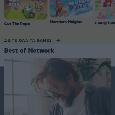
Northern Heights
Candy Bub
Cut The Rope
ΔΕΙΤΕ ΟΛΑ ΤΑ GAMES
Best of Network