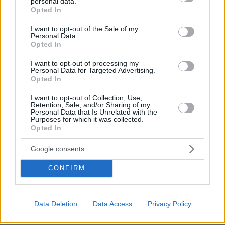
personal data.
grant or deny consent to Google and its third-party tags to
πριν 17 λεπτά
Opted In
use your data for below specified purposes in below Google
Φάτε σούπα με κρέας... σκύλου: Τα κρατικά ΜΜΕ στη
consent section.
Βόρεια Κορέα τη συστήνουν ως διέξοδο στον καύσωνα
I want to opt-out of the Sale of my
Personal Data.
πριν 19 λεπτά
Opted In
Σύκα και φραγκόσυκα: Τα οφέλη και πόσα μπορούμε να
καταναλώνουμε
I want to opt-out of processing my
Personal Data for Targeted Advertising.
Opted In
πριν 19 λεπτά
Λευκό ξίδι: Οι 5 σωτήριες χρήσεις του όταν ζούμε με
I want to opt-out of Collection, Use,
κατοικίδια
Retention, Sale, and/or Sharing of my
Personal Data that Is Unrelated with the
πριν 20 λεπτά
Purposes for which it was collected.
Η Λίβερπουλ δεν ξέχασε τον Ζότα, το πρόσωπό του στο
Opted In
νέο πούλμαν της ομάδας, δείτε βίντεο
Google consents
πριν 24 λεπτά
Χωρίς ενεργό μέτωπο η φωτιά στο Στεφάνι Κορινθίας,
CONFIRM
ξεκίνησε από περιοχή με φωτοβολταϊκά λέει ο
αντιδήμαρχος
πριν 28 λεπτά
Data Deletion
Data Access
Privacy Policy
Αντικαταθλιπτικά: Γιατί η διακοπή τους προκαλεί φόβο –
Πώς θα γίνει σωστά και με ασφάλεια